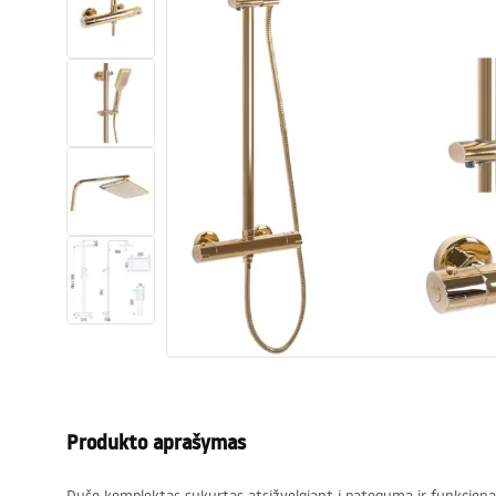
Tualetai
Praustuvas
Vonios ir ekranai
Vonios maišytuvai
Vonios dušai
Virtuvė
Vonios aksesuarai ir baldai
Produkto aprašymas