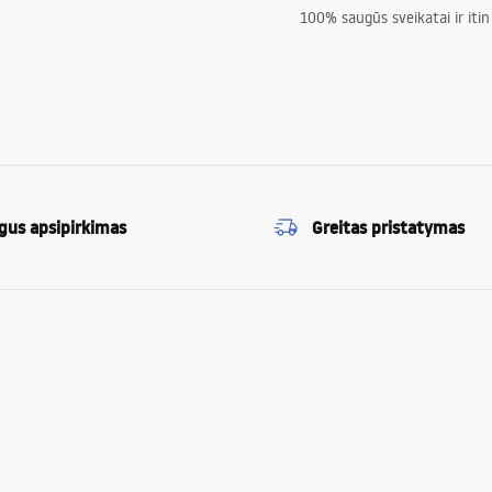
100% saugūs sveikatai ir itin
gus apsipirkimas
Greitas pristatymas