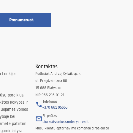
Prenumeruok
Kontaktas
 Lenkijos
Podlasiak Andrzej Cylwik sp. k.
ul. Przędzalniana 60
15-688 Białystok
jūsų poreikius,
NIP 966-216-01-21
Telefonas
kštos kokybės ir
+370 661 05655
izuojamės vonios
El. paštas
yboje bei
biuras@vonioskambarys-rea.lt
amete patirtimi
Mūsų klientų aptarnavimo komanda dirba darbo
 gaminiai yra