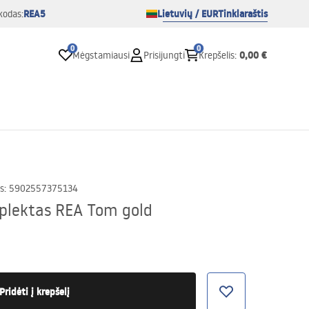
REA5
Lietuvių / EUR
Tinklaraštis
kodas:
0
0
0,00 €
Mėgstamiausi
Prisijungti
Krepšelis
:
s
:
5902557375134
plektas REA Tom gold
Pridėti į krepšelį