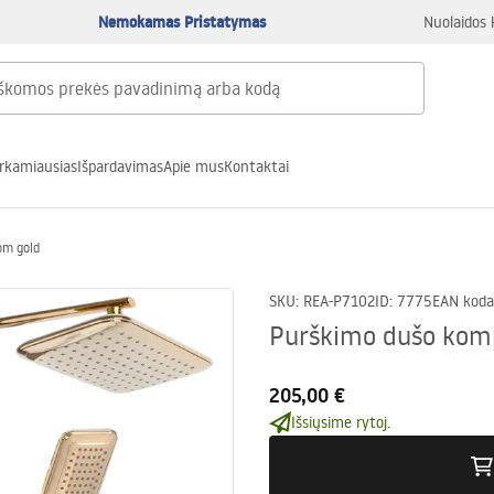
Nemokamas Pristatymas
Nuolaidos 
rkamiausias
Išpardavimas
Apie mus
Kontaktai
om gold
SKU
:
REA-P7102
ID
:
7775
EAN koda
Purškimo dušo kom
205,00 €
Išsiųsime rytoj.