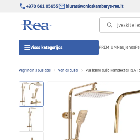
+370 661 05655
biuras@vonioskambarys-rea.lt
PREMIUM
Naujienos
Pe
Visos kategorijos
Pagrindinis puslapis
Vonios dušai
Purškimo dušo komplektas REA T
Dušo kabinos
Dušo durys
Vonios dušo padėklai
Linijiniai dušo kanalai