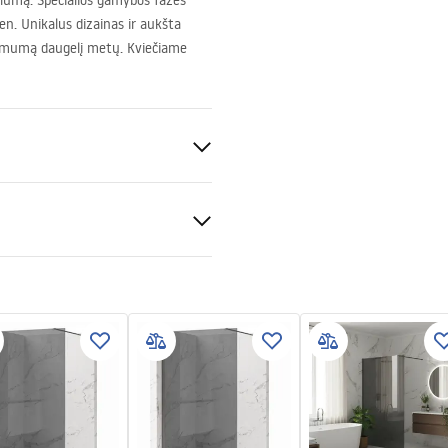
lumą. Specialios gamybos fazės
. Unikalus dizainas ir aukšta
imumą daugelį metų. Kviečiame
S
is
tijos sąlygos
montavimas
nty_Terms_and_Conditions_
s_-_5.pdf