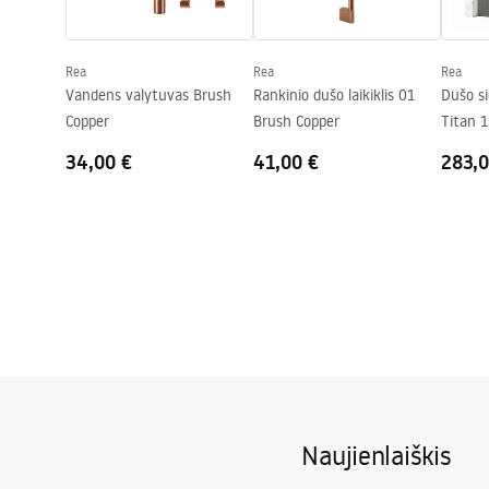
Slėgio reguliavimas
Taip
Anti-Calc sistema
Taip
Rea
Rea
Rea
Dengimo technologija
PVD
Vandens valytuvas Brush
Rankinio dušo laikiklis 01
Dušo si
Jungčių atstumas
150
mm
Copper
Brush Copper
Titan 
Garantija
24 mėnesių
34,00 €
41,00 €
283,0
Naujienlaiškis