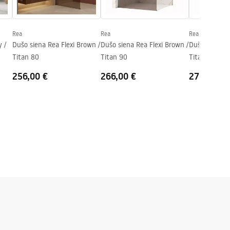
Rea
Rea
Rea
y /
Dušo siena Rea Flexi Brown /
Dušo siena Rea Flexi Brown /
Dušo siena Re
Titan 80
Titan 90
Titan 100
256,00 €
266,00 €
271,00 €