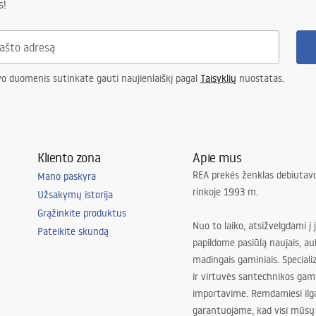
s!
vo duomenis sutinkate gauti naujienlaiškį pagal
Taisyklių
nuostatas.
Kliento zona
Apie mus
REA prekės ženklas debiutavo
Mano paskyra
rinkoje 1993 m.
Užsakymų istorija
Grąžinkite produktus
Nuo to laiko, atsižvelgdami į 
Pateikite skundą
papildome pasiūlą naujais, au
madingais gaminiais. Special
ir virtuvės santechnikos gam
importavime. Remdamiesi ilg
garantuojame, kad visi mūsų