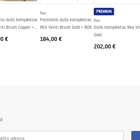
e stiklo pusėje
PREMIUM
Rea
inis dušo komplektas
Potinkinis dušo komplektas
Rea
nti Brush Copper +
REA Venti Brush Gold + BOX
Dušo komplektas Rea Vi
Gold
00 €
184,00 €
202,00 €
s!