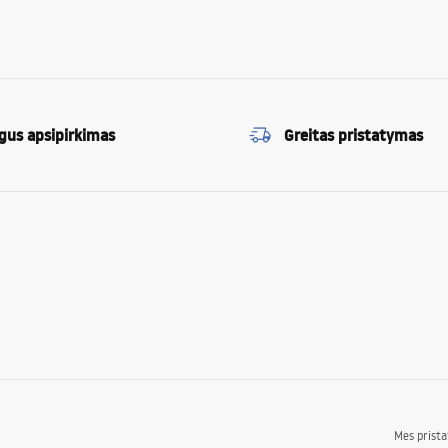
gus apsipirkimas
Greitas pristatymas
Mes prist