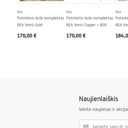
„Easy Clean“ danga
Taip, vienoj
Rea
Rea
Rea
Potinkinis dušo komplektas
Potinkinis dušo komplektas
Potink
REA Venti Gold
REA Venti Copper + BOX
REA Ve
BOX
170,00 €
170,00 €
184,
Naujienlaiškis
Sekite naujienas ir akcija