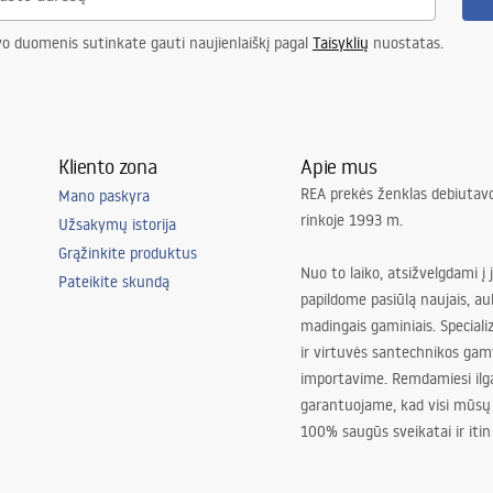
vo duomenis sutinkate gauti naujienlaiškį pagal
Taisyklių
nuostatas.
Kliento zona
Apie mus
REA prekės ženklas debiutavo
Mano paskyra
rinkoje 1993 m.
Užsakymų istorija
Grąžinkite produktus
Nuo to laiko, atsižvelgdami į 
Pateikite skundą
papildome pasiūlą naujais, au
madingais gaminiais. Special
ir virtuvės santechnikos gam
importavime. Remdamiesi ilg
garantuojame, kad visi mūsų
100% saugūs sveikatai ir itin