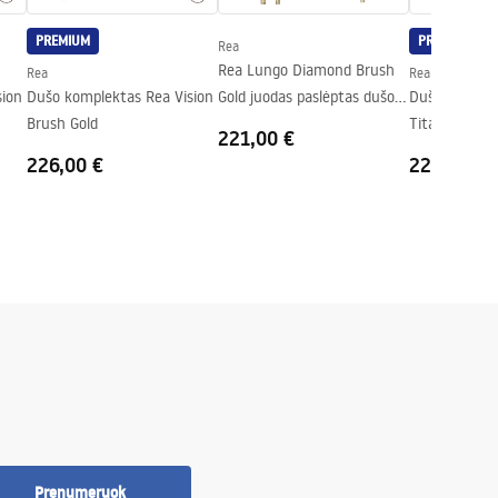
PREMIUM
PREMIUM
Rea
Rea Lungo Diamond Brush
Rea
Rea
sion
Dušo komplektas Rea Vision
Gold juodas paslėptas dušo
Dušo komplek
Brush Gold
rinkinys + DĖŽUTĖ
Titan
221,00 €
226,00 €
226,00 €
Prenumeruok