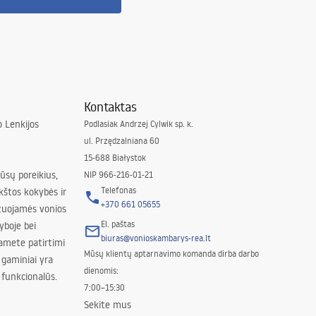
Kontaktas
 Lenkijos
Podlasiak Andrzej Cylwik sp. k.
ul. Przędzalniana 60
15-688 Białystok
jūsų poreikius,
NIP 966-216-01-21
Telefonas
kštos kokybės ir
+370 661 05655
izuojamės vonios
El. paštas
yboje bei
biuras@vonioskambarys-rea.lt
amete patirtimi
Mūsų klientų aptarnavimo komanda dirba darbo
 gaminiai yra
dienomis:
 funkcionalūs.
7:00–15:30
Sekite mus