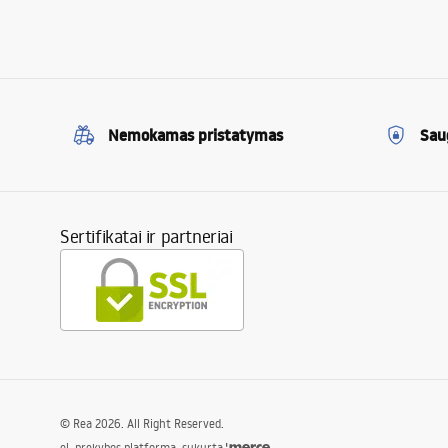
Nemokamas pristatymas
Sau
Sertifikatai ir partneriai
©
Rea
2026
. All Right Reserved.
el. prekybos platforma, sukurta