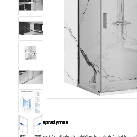
Tualetai
Praustuvas
Vonios ir ekranai
Vonios maišytuvai
Vonios dušai
Virtuvė
Vonios aksesuarai ir baldai
Produkto aprašymas