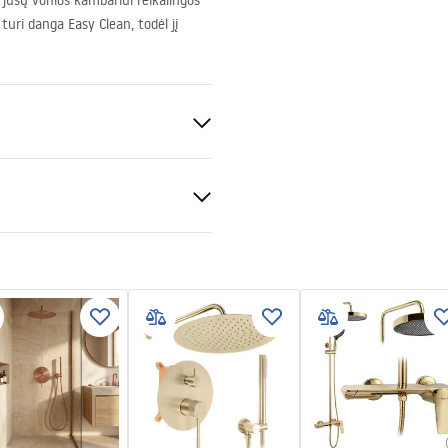
i jūsų vonios kambariui reikalingos
turi danga Easy Clean, todėl jį
nt 8mm
nčio baseino arba ant grindų