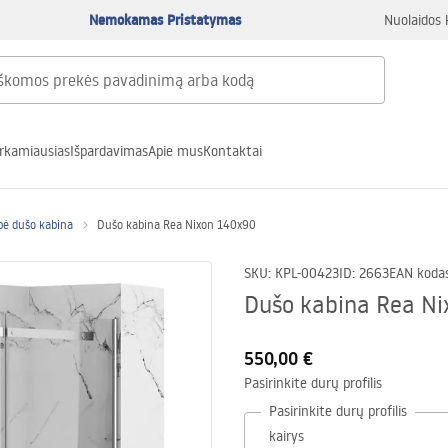
Nemokamas Pristatymas
Nuolaidos 
rkamiausias
Išpardavimas
Apie mus
Kontaktai
pė dušo kabina
Dušo kabina Rea Nixon 140x90
SKU
:
KPL-00423
ID
:
2663
EAN koda
Dušo kabina Rea N
550,00 €
Pasirinkite durų profilis
Pasirinkite durų profilis