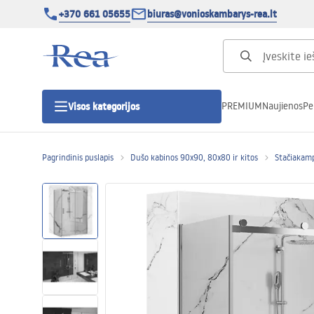
+370 661 05655
biuras@vonioskambarys-rea.lt
PREMIUM
Naujienos
Pe
Visos kategorijos
Pagrindinis puslapis
Dušo kabinos 90x90, 80x80 ir kitos
Stačiakam
Dušo kabinos
Dušo durys
Vonios dušo padėklai
Linijiniai dušo kanalai