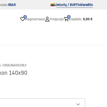
REA5
Lietuvių / EUR
Tinklaraštis
kodas:
0
0
0,00 €
Mėgstamiausi
Prisijungti
Krepšelis
:
s
:
5906366003363
ixon 140x90