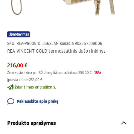
Išpardavimas
SKU
:
REA-P8005
ID
:
3562
EAN kodas
:
5902557339006
REA VINCENT GOLD termostatinis dušo rinkinys
216,00 €
-
15
%
Žemiausia kaina per 30 dienų iki sumažinimo:
253,00 €
Įprasta kaina
:
253,00 €
Išsiuntimas antradienis.
Paklauskite apie prekę
Produkto aprašymas