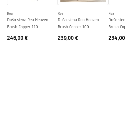
Vonios snapelis
Ne
Slėgio reguliavimas
Taip
Rea
Rea
Rea
Surinkimo instrukcija
Dušo siena Rea Heaven
Dušo siena Rea Heaven
Dušo siena R
Anti-Calc sistema
Taip
shower_set.pdf
Brush Copper 110
Brush Copper 100
Brush Copper
Dengimo technologija
PVD
246,00 €
239,00 €
234,00 €
Jungčių atstumas
150
mm
Garantija
24 mėnesių