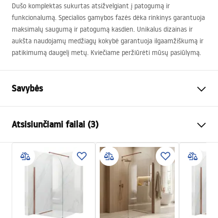
Dušo komplektas sukurtas atsižvelgiant į patogumą ir
funkcionalumą. Specialios gamybos fazės dėka rinkinys garantuoja
maksimalų saugumą ir patogumą kasdien. Unikalus dizainas ir
aukšta naudojamų medžiagų kokybė garantuoja ilgaamžiškumą ir
patikimumą daugelį metų. Kviečiame peržiūrėti mūsų pasiūlymą.
Savybės
Spalva
Auksas
Atsisiunčiami failai (3)
Medžiaga
Žalvaris, ABS
Baterijos Tipas
Termostatinis
Saugos informacija
Montavimo būdas
Paviršinis montavimas
Safety_Information_Shower_set.pdf
Aukščio reguliavimas
Taip
Min. aukštis
835
mm
Garantijos sąlygos
Maks. aukštis
1235
mm
Warranty_Terms_and_Conditions_Faucets_-_5.pdf