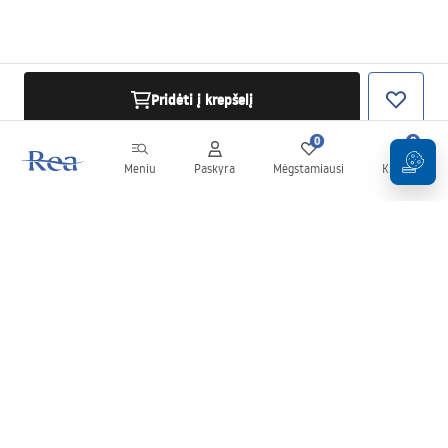
Pridėti į krepšelį
0
0
Meniu
Paskyra
Mėgstamiausi
Krepšelis
Naujienlaiškis
Sekite naujienas ir akcijas!
Prenumeruok