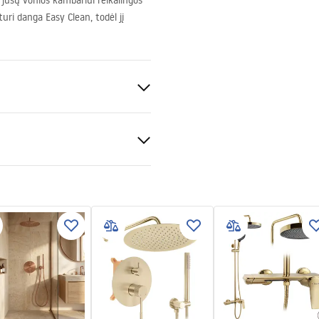
i jūsų vonios kambariui reikalingos
uri danga Easy Clean, todėl jį
t 6mm
s informacija
_Information_Shower_Enclo
nčio baseino arba ant grindų
df