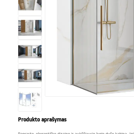
Tualetai
Praustuvas
Vonios ir ekranai
Vonios maišytuvai
Vonios dušai
Virtuvė
Vonios aksesuarai ir baldai
Produkto aprašymas