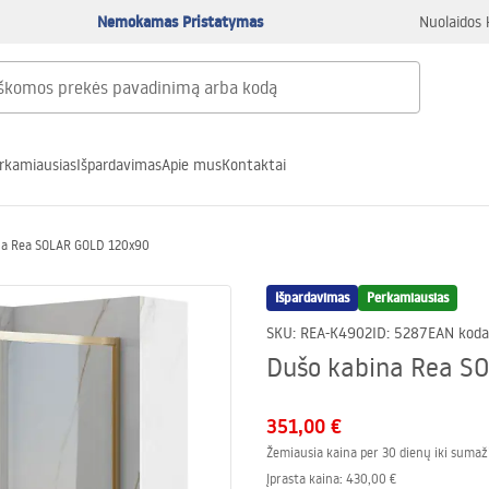
Nemokamas Pristatymas
Nuolaidos 
rkamiausias
Išpardavimas
Apie mus
Kontaktai
na Rea SOLAR GOLD 120x90
Išpardavimas
Perkamiausias
SKU
:
REA-K4902
ID
:
5287
EAN koda
Dušo kabina Rea S
351,00 €
Žemiausia kaina per 30 dienų iki sumaž
Įprasta kaina
:
430,00 €