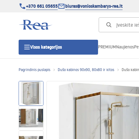
+370 661 05655
biuras@vonioskambarys-rea.lt
PREMIUM
Naujienos
Pe
Visos kategorijos
Pagrindinis puslapis
Dušo kabinos 90x90, 80x80 ir kitos
Dušo kabi
Dušo kabinos
Dušo durys
Vonios dušo padėklai
Linijiniai dušo kanalai