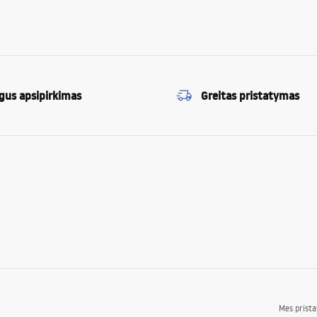
gus apsipirkimas
Greitas pristatymas
Mes prist