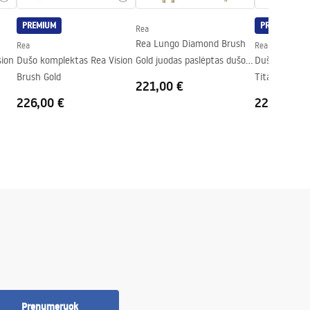
PREMIUM
PREMIUM
Rea
Rea Lungo Diamond Brush
Rea
Rea
sion
Dušo komplektas Rea Vision
Gold juodas paslėptas dušo
Dušo komplek
Brush Gold
rinkinys + DĖŽUTĖ
Titan
221,00 €
226,00 €
226,00 €
Prenumeruok