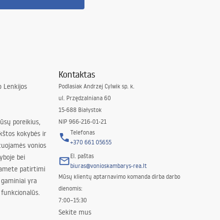
Kontaktas
 Lenkijos
Podlasiak Andrzej Cylwik sp. k.
ul. Przędzalniana 60
15-688 Białystok
jūsų poreikius,
NIP 966-216-01-21
Telefonas
kštos kokybės ir
+370 661 05655
izuojamės vonios
El. paštas
yboje bei
biuras@vonioskambarys-rea.lt
amete patirtimi
Mūsų klientų aptarnavimo komanda dirba darbo
 gaminiai yra
dienomis:
 funkcionalūs.
7:00–15:30
Sekite mus