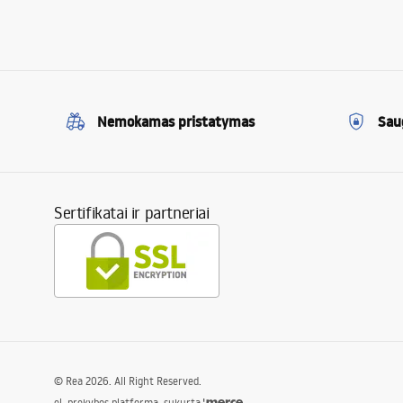
Nemokamas pristatymas
Sau
Sertifikatai ir partneriai
©
Rea
2026
. All Right Reserved.
el. prekybos platforma, sukurta