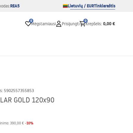
REA5
Lietuvių / EUR
Tinklaraštis
kodas:
0
0
0,00 €
Mėgstamiausi
Prisijungti
Krepšelis
:
s
:
5902557355853
OLAR GOLD 120x90
-
10
%
inimo:
390,00 €