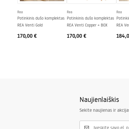
„Easy Clean“ danga
Durų stiklas 
stiklas - iš 
Rea
Rea
Rea
Potinkinis dušo komplektas
Potinkinis dušo komplektas
Potink
REA Venti Gold
REA Venti Copper + BOX
REA Ve
BOX
170,00 €
170,00 €
184,
Naujienlaiškis
Sekite naujienas ir akcija