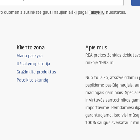
vo duomenis sutinkate gauti naujienlaiškį pagal
Taisyklių
nuostatas.
Kliento zona
Apie mus
REA prekės ženklas debiutavo
Mano paskyra
rinkoje 1993 m.
Užsakymų istorija
Grąžinkite produktus
Nuo to laiko, atsižvelgdami į 
Pateikite skundą
papildome pasiūlą naujais, au
madingais gaminiais. Special
ir virtuvės santechnikos gam
importavime. Remdamiesi ilg
garantuojame, kad visi mūsų
100% saugūs sveikatai ir itin