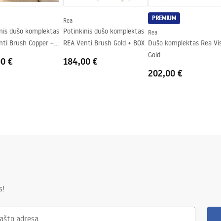
- iš abiejų pusių, fiksuotas
PREMIUM
vienos pusės
Rea
inis dušo komplektas
Potinkinis dušo komplektas
Rea
nti Brush Copper +
REA Venti Brush Gold + BOX
Dušo komplektas Rea Vi
Gold
00 €
184,00 €
202,00 €
s!