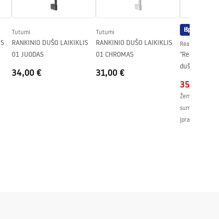
Išpardavimas
Tutumi
Tutumi
IS
RANKINIO DUŠO LAIKIKLIS
RANKINIO DUŠO LAIKIKLIS
Rea
01 JUODAS
01 CHROMAS
"Rea Aero Bl
dušo sienelė 
34,00 €
31,00 €
EVO pakaba
357,00 €
Žemiausia kaina
sumažinimo:
3
Įprasta kaina
:
3