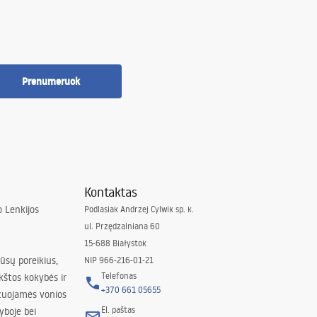
Prenumeruok
Kontaktas
 Lenkijos
Podlasiak Andrzej Cylwik sp. k.
ul. Przędzalniana 60
15-688 Białystok
jūsų poreikius,
NIP 966-216-01-21
Telefonas
kštos kokybės ir
+370 661 05655
izuojamės vonios
El. paštas
yboje bei