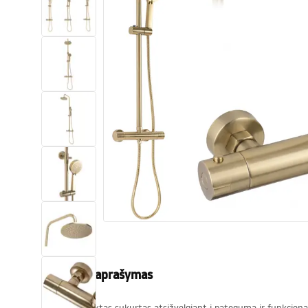
Tualetai
Praustuvas
Vonios ir ekranai
Vonios maišytuvai
Vonios dušai
Virtuvė
Vonios aksesuarai ir baldai
Produkto aprašymas