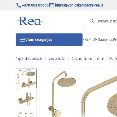
+370 661 05655
biuras@vonioskambarys-rea.lt
PREMIUM
Naujienos
Pe
Visos kategorijos
Pagrindinis puslapis
Vonios dušai
Dušo purškimo rinkiniai
Purš
Dušo kabinos
Dušo durys
Vonios dušo padėklai
Linijiniai dušo kanalai