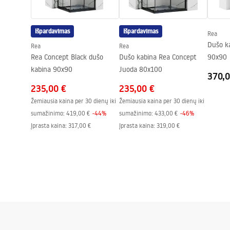
Slėgio reguliavimas
Taip
Anti-Calc sistema
Taip
Išpardavimas
Išpardavimas
Rea
Dengimo technologija
PVD
Dušo k
Rea
Rea
Jungčių atstumas
150
mm
Rea Concept Black dušo
Dušo kabina Rea Concept
90x90
Garantija
24 mėnesių
kabina 90x90
Juoda 80x100
370,0
235,00 €
235,00 €
Žemiausia kaina per 30 dienų iki
Žemiausia kaina per 30 dienų iki
sumažinimo:
419,00 €
-
44
%
sumažinimo:
433,00 €
-
46
%
Įprasta kaina
:
317,00 €
Įprasta kaina
:
319,00 €