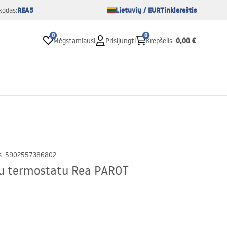
REA5
Lietuvių / EUR
Tinklaraštis
kodas:
0
0
0,00 €
Mėgstamiausi
Prisijungti
Krepšelis
:
s
:
5902557386802
su termostatu Rea PAROT