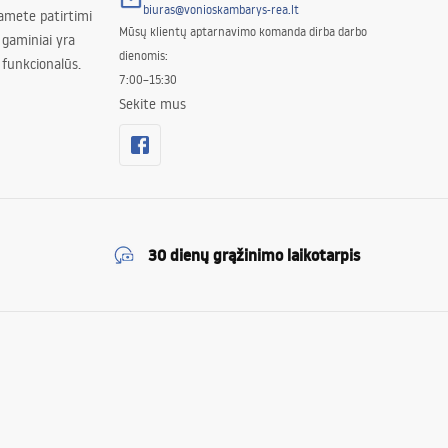
biuras@vonioskambarys-rea.lt
amete patirtimi
Mūsų klientų aptarnavimo komanda dirba darbo
 gaminiai yra
dienomis:
 funkcionalūs.
7:00–15:30
Sekite mus
30 dienų grąžinimo laikotarpis