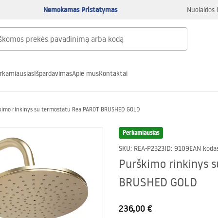
Nemokamas Pristatymas
Nuolaidos 
rkamiausias
Išpardavimas
Apie mus
Kontaktai
kimo rinkinys su termostatu Rea PAROT BRUSHED GOLD
Perkamiausias
SKU
:
REA-P2323
ID
:
9109
EAN koda
Purškimo rinkinys 
BRUSHED GOLD
236,00 €