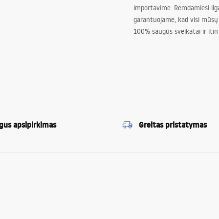
importavime. Remdamiesi ilg
garantuojame, kad visi mūsų
100% saugūs sveikatai ir itin
gus apsipirkimas
Greitas pristatymas