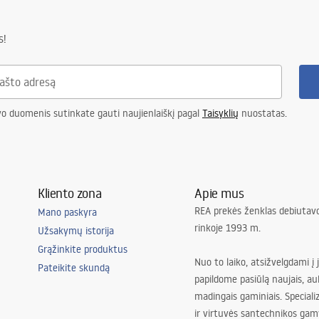
s!
vo duomenis sutinkate gauti naujienlaiškį pagal
Taisyklių
nuostatas.
Kliento zona
Apie mus
REA prekės ženklas debiutavo
Mano paskyra
rinkoje 1993 m.
Užsakymų istorija
Grąžinkite produktus
Nuo to laiko, atsižvelgdami į 
Pateikite skundą
papildome pasiūlą naujais, au
madingais gaminiais. Special
ir virtuvės santechnikos gam