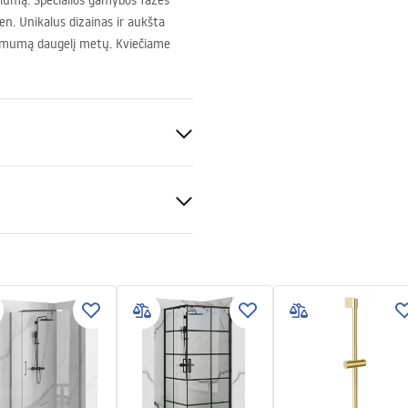
lumą. Specialios gamybos fazės
. Unikalus dizainas ir aukšta
imumą daugelį metų. Kviečiame
uksas
S
is
tijos sąlygos
montavimas
nty_Terms_and_Conditions_
s_-_5.pdf