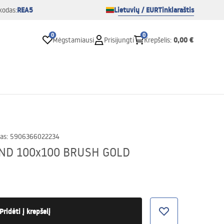
REA5
Lietuvių / EUR
Tinklaraštis
kodas:
0
0
0,00 €
Mėgstamiausi
Prisijungti
Krepšelis
:
as
:
5906366022234
OND 100x100 BRUSH GOLD
Pridėti į krepšelį