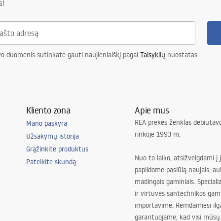
s!
vo duomenis sutinkate gauti naujienlaiškį pagal
Taisyklių
nuostatas.
Kliento zona
Apie mus
REA prekės ženklas debiutavo
Mano paskyra
rinkoje 1993 m.
Užsakymų istorija
Grąžinkite produktus
Nuo to laiko, atsižvelgdami į 
Pateikite skundą
papildome pasiūlą naujais, au
madingais gaminiais. Special
ir virtuvės santechnikos gam
importavime. Remdamiesi ilg
garantuojame, kad visi mūsų