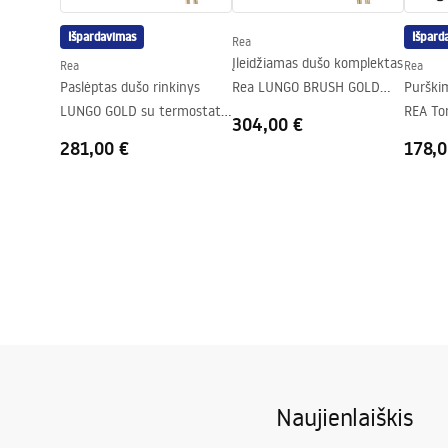
Garantija
24 mėnesių
Išpardavimas
Išpard
Rea
„Easy Clean“ danga
Durų stiklas -
Įleidžiamas dušo komplektas
Rea
Rea
- iš vienos p
Paslėptas dušo rinkinys
Rea LUNGO BRUSH GOLD
Purški
LUNGO GOLD su termostatu
BOX
REA To
304,00 €
+ DĖŽUTĖ
281,00 €
178,0
Naujienlaiškis