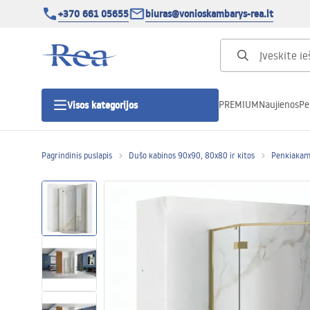
+370 661 05655
biuras@vonioskambarys-rea.lt
PREMIUM
Naujienos
Pe
Visos kategorijos
Pagrindinis puslapis
Dušo kabinos 90x90, 80x80 ir kitos
Penkiakam
Dušo kabinos
Dušo durys
Vonios dušo padėklai
Linijiniai dušo kanalai