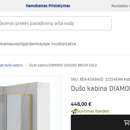
Nemokamas Pristatymas
Nuolaidos 
rkamiausias
Išpardavimas
Apie mus
Kontaktai
pė dušo kabina
Dušo kabina DIAMOND 100x100 BRUSH GOLD
SKU
:
REA-K5684
ID
:
12154
EAN kod
Dušo kabina DIAM
446,00 €
Siuntimas šiandien.