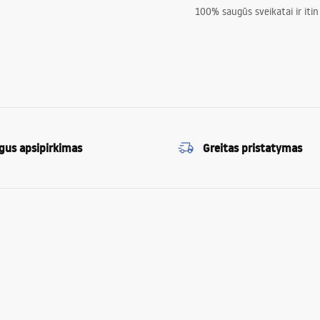
100% saugūs sveikatai ir itin
gus apsipirkimas
Greitas pristatymas