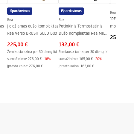
Išpardavimas
Išpardavimas
Rea
"REA Lungo" 
Rea
Rea
as
Įleidžiamas dušo komplektas
Potinkinis Termostatinis
montavimo du
Rea Verso BRUSH GOLD BOX
Dušo Komplektas Rea MILD
Baltas + dėž
253,00 €
BLACK ROSE GOLD + BOX
225,00 €
132,00 €
Žemiausia kaina per 30 dienų iki
Žemiausia kaina per 30 dienų iki
sumažinimo:
276,00 €
-
18
%
sumažinimo:
165,00 €
-
20
%
Įprasta kaina
:
276,00 €
Įprasta kaina
:
165,00 €