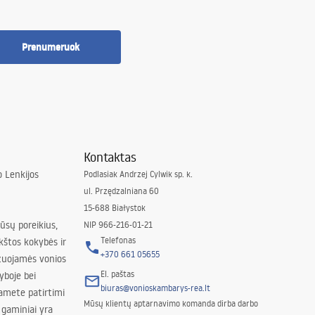
Prenumeruok
Kontaktas
 Lenkijos
Podlasiak Andrzej Cylwik sp. k.
ul. Przędzalniana 60
15-688 Białystok
jūsų poreikius,
NIP 966-216-01-21
Telefonas
kštos kokybės ir
+370 661 05655
izuojamės vonios
El. paštas
yboje bei
biuras@vonioskambarys-rea.lt
amete patirtimi
Mūsų klientų aptarnavimo komanda dirba darbo
 gaminiai yra