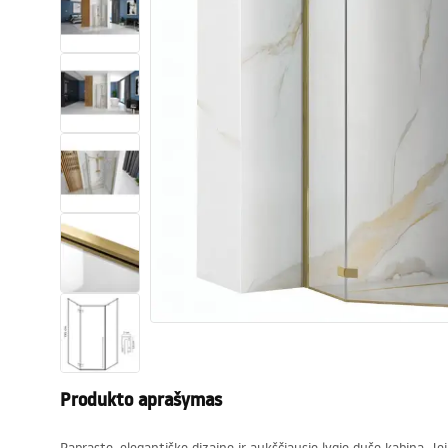
Tualetai
Praustuvas
Vonios ir ekranai
Vonios maišytuvai
Vonios dušai
Virtuvė
Vonios aksesuarai ir baldai
Produkto aprašymas