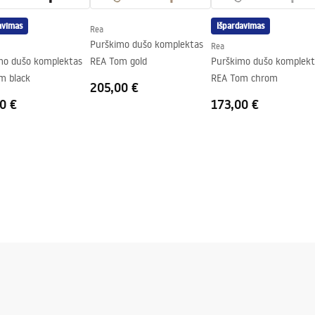
avimas
Išpardavimas
Rea
 iš abiejų pusių, fiksuotas stiklas
Purškimo dušo komplektas
Rea
usės
mo dušo komplektas
REA Tom gold
Purškimo dušo komplekt
m black
REA Tom chrom
205,00 €
0 €
173,00 €