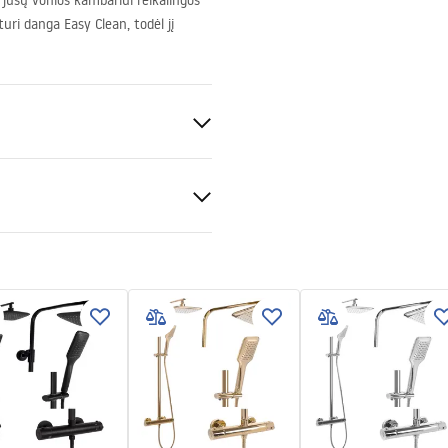
i jūsų vonios kambariui reikalingos
uri danga Easy Clean, todėl jį
ksas
ukcja montażu
t 6mm
kcja Kabiny Diamond PL.pdf
s
ki bezpieczeństwa
čio baseino arba ant grindų
KI BEZPIECZENSTWA
Y DRZWI PARAWANY.pdf