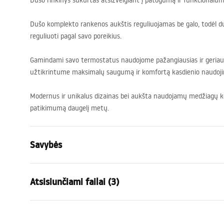
Dušo rinkinys sukurtas atsižvelgiant į patogumą ir funkcionalum
Dušo komplekto rankenos aukštis reguliuojamas be galo, todėl du
reguliuoti pagal savo poreikius.
Gamindami savo termostatus naudojome pažangiausias ir geriaus
užtikrintume maksimalų saugumą ir komfortą kasdienio naudoj
Modernus ir unikalus dizainas bei aukšta naudojamų medžiagų k
patikimumą daugelį metų.
Savybės
Spalva
Juoda
Atsisiunčiami failai (3)
Medžiaga
Žalvaris, AB
Baterijos Tipas
Termostatin
Saugos informacija
Garan
Montavimo būdas
Paviršinis 