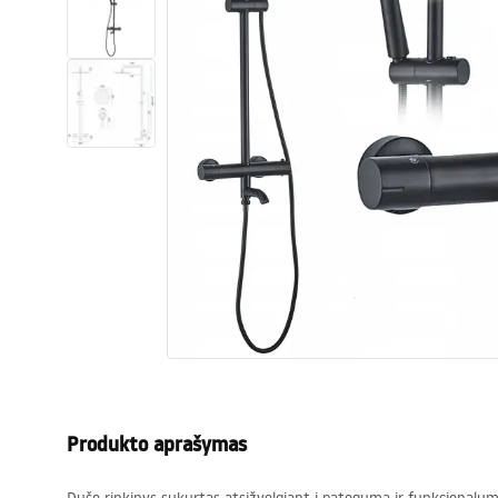
Tualetai
Praustuvas
Vonios ir ekranai
Vonios maišytuvai
Vonios dušai
Virtuvė
Vonios aksesuarai ir baldai
Produkto aprašymas