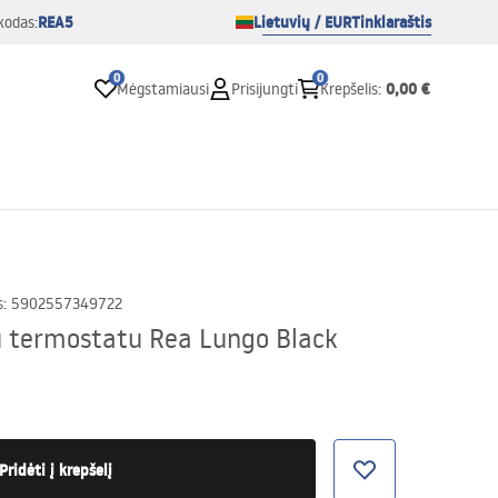
REA5
Lietuvių / EUR
Tinklaraštis
kodas:
0
0
0,00 €
Mėgstamiausi
Prisijungti
Krepšelis
:
s
:
5902557349722
 termostatu Rea Lungo Black
Pridėti į krepšelį