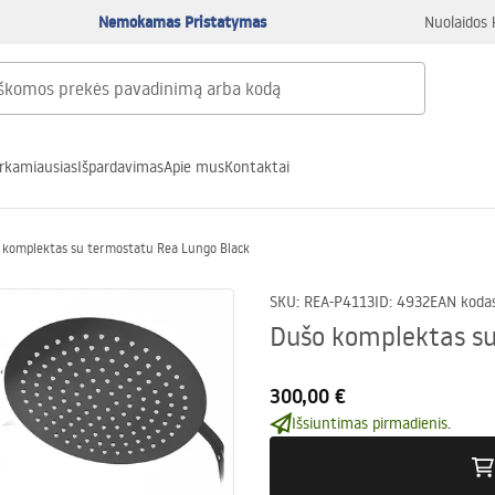
Nemokamas Pristatymas
Nuolaidos 
rkamiausias
Išpardavimas
Apie mus
Kontaktai
 komplektas su termostatu Rea Lungo Black
SKU
:
REA-P4113
ID
:
4932
EAN koda
Dušo komplektas su
300,00 €
Išsiuntimas pirmadienis.