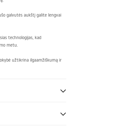
ą.
šo galvutės aukštį galite lengvai
ias technologijas, kad
imo metu.
okybė užtikrina ilgaamžiškumą ir
S
is
tijos sąlygos
montavimas