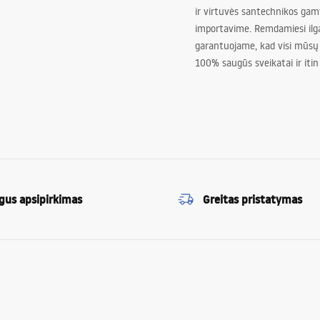
ir virtuvės santechnikos gam
importavime. Remdamiesi ilg
garantuojame, kad visi mūsų
100% saugūs sveikatai ir itin
gus apsipirkimas
Greitas pristatymas