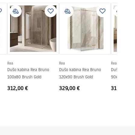
Rea
Rea
Rea
Dušo kabina Rea Bruno
Dušo kabina Rea Bruno
Dušo kabina 
100x80 Brush Gold
120x90 Brush Gold
90x90 Brush 
312,00 €
329,00 €
310,00 €