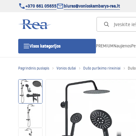
+370 661 05655
biuras@vonioskambarys-rea.lt
PREMIUM
Naujienos
Pe
Visos kategorijos
Pagrindinis puslapis
Vonios dušai
Dušo purškimo rinkiniai
Dušo
Dušo kabinos
Dušo durys
Vonios dušo padėklai
Linijiniai dušo kanalai