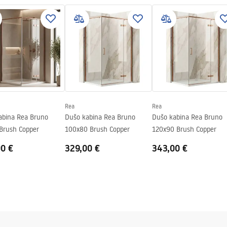
nty_Terms_and_Conditions_
s_-_5.pdf
kama
Rea
Rea
ng
abina Rea Bruno
Dušo kabina Rea Bruno
Dušo kabina Rea Bruno
Brush Copper
100x80 Brush Copper
120x90 Brush Copper
00 €
329,00 €
343,00 €