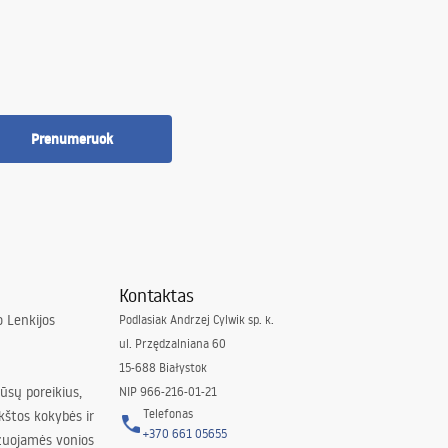
Prenumeruok
Kontaktas
 Lenkijos
Podlasiak Andrzej Cylwik sp. k.
ul. Przędzalniana 60
15-688 Białystok
jūsų poreikius,
NIP 966-216-01-21
Telefonas
kštos kokybės ir
+370 661 05655
izuojamės vonios