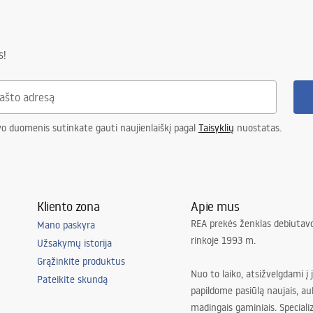
s!
vo duomenis sutinkate gauti naujienlaiškį pagal
Taisyklių
nuostatas.
Kliento zona
Apie mus
REA prekės ženklas debiutavo
Mano paskyra
rinkoje 1993 m.
Užsakymų istorija
Grąžinkite produktus
Nuo to laiko, atsižvelgdami į 
Pateikite skundą
papildome pasiūlą naujais, au
madingais gaminiais. Special