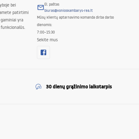
El. paštas
yboje bei
biuras@vonioskambarys-rea.lt
amete patirtimi
Mūsų klientų aptarnavimo komanda dirba darbo
 gaminiai yra
dienomis:
 funkcionalūs.
7:00–15:30
Sekite mus
30 dienų grąžinimo laikotarpis