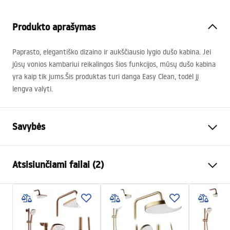
Produkto aprašymas
Paprasto, elegantiško dizaino ir aukščiausio lygio dušo kabina. Jei
jūsų vonios kambariui reikalingos šios funkcijos, mūsų dušo kabina
yra kaip tik jums.Šis produktas turi danga Easy Clean, todėl jį
lengva valyti.
Savybės
Dydis (durys x siena)
90x90
Atsisiunčiami failai (2)
Spalva
Juoda
Kabinos tipas
Kampas
Garantijos sąlygos
Stiklo spalva
Transparent 6mm
Warranty_Terms_and_Conditions_-
Atidarymo būdas
Stumdomas
_Shower_Doors__Enclosures__Panels__Bath_Screens_-