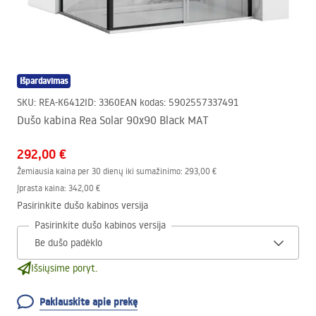
Išpardavimas
SKU
:
REA-K6412
ID
:
3360
EAN kodas
:
5902557337491
Dušo kabina Rea Solar 90x90 Black MAT
292,00 €
Žemiausia kaina per 30 dienų iki sumažinimo:
293,00 €
Įprasta kaina
:
342,00 €
Pasirinkite dušo kabinos versija
Pasirinkite dušo kabinos versija
Išsiųsime poryt.
Paklauskite apie prekę