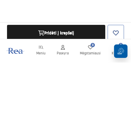
Pridėti į krepšelį
0
0
Meniu
Paskyra
Mėgstamiausi
Krepšelis
Naujienlaiškis
Sekite naujienas ir akcijas!
Prenumeruok