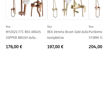
Surinkimas
Ant irkluojančio baseino arba
_24.pdf
ant grindų
Aukštis (mm)
1950
mm
Saugos informacija
Kabinos kryptis
Universalus
Safety_Information_Shower_Enclosure.pdf
Rea
Rea
Rea
Garantija
24 mėnesių
MY2021-77C REA ARGUS
REA Veneta Brush Gold dušo
Purškimo rin
COPPER BRUSH dušo
komplektas
STORM COPP
„Easy Clean“ danga
Taip
komplektas
176,00 €
197,00 €
204,00 €