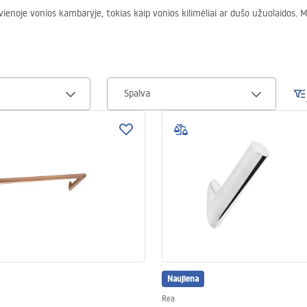
kvienoje vonios kambaryje, tokias kaip vonios kilimėliai ar dušo užuolaidos
Spalva
Naujiena
Rea