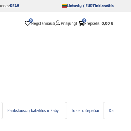
REA5
Lietuvių / EUR
Tinklaraštis
kodas:
0
0
0,00 €
Mėgstamiausi
Prisijungti
Krepšelis
:
Rankšluosčių kabyklos ir kabyklos
Tualeto šepečiai
Dantų šepetė