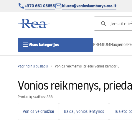
+370 661 05655
biuras@vonioskambarys-rea.lt
PREMIUM
Naujienos
Pe
Visos kategorijos
Pagrindinis puslapis
Vonios reikmenys, priedai vonios kambariui
Dušo kabinos
Vonios reikmenys, prieda
Dušo durys
Produktų skaičius: 888
Vonios dušo padėklai
Vonios veidrodžiai
Baldai, vonios lentynos
Linijiniai dušo kanalai