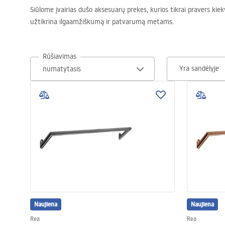
Siūlome įvairias dušo aksesuarų prekes, kurios tikrai pravers kie
Tualetai
užtikrina ilgaamžiškumą ir patvarumą metams.
Praustuvas
Rūšiavimas
Yra sandėlyje
Vonios ir ekranai
Vonios maišytuvai
Vonios dušai
Virtuvė
Vonios aksesuarai ir baldai
Naujiena
Naujiena
Rea
Rea