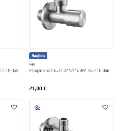
Naujiena
Rea
" x 3/8" Brush Nickel
Kampinis vožtuvas 02 1/2" x 3/4" Brush Nickle
21,00 €