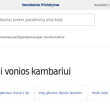
Nemokamas Pristatymas
Nuolaidos 
rkamiausias
Išpardavimas
Apie mus
Kontaktai
i vonios kambariui
Tualeto popieriaus stovai ir laikikliai
Indų plovimo skysčio dozatoriai kriauklėje
Muilo indai