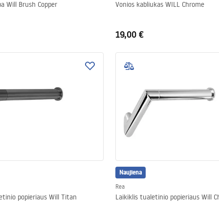
a Will Brush Copper
Vonios kabliukas WILL Chrome
19,00 €
Naujiena
Rea
letinio popieriaus Will Titan
Laikiklis tualetinio popieriaus Will