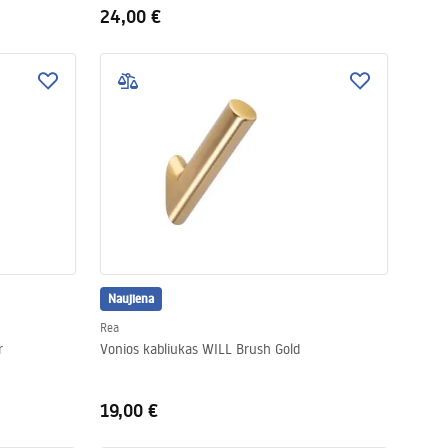
24,00 €
Naujiena
Rea
r
Vonios kabliukas WILL Brush Gold
19,00 €