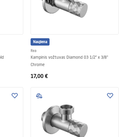
Naujiena
Rea
2 1/2" x 3/4" Gold
Kampinis vožtuvas Diamond 03 1/2" x 3/8"
Chrome
17,00 €