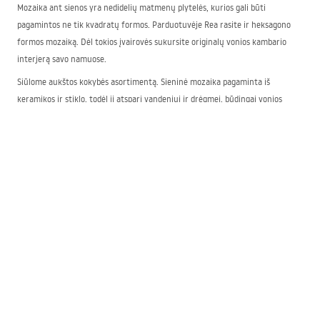
Mozaika ant sienos yra nedidelių matmenų plytelės, kurios gali būti
pagamintos ne tik kvadratų formos. Parduotuvėje Rea rasite ir heksagono
formos mozaiką. Dėl tokios įvairovės sukursite originalų vonios kambario
interjerą savo namuose.
Siūlome aukštos kokybės asortimentą. Sieninė mozaika pagaminta iš
keramikos ir stiklo, todėl ji atspari vandeniui ir drėgmei, būdingai vonios
kambariui. Be to, dėl blizgaus paviršiaus ją lengva išlaikyti švarią be dryžių ir
nuosėdų.
Modernios mozaikos dekoracijos vonios kambariui
Jeigu svajojate apie modernų vonios kambario įrenginį ir norite jį baigti
madingai ir su klase, mūsų modernios mozaikos dekoracijos voniai bus puikus
pasirinkimas. Siūlome madingas auksines spalvas įvairiais atspalviais, taip pat
derinius su elegantiška juoda.
Tai patraukli spalvų gama, kuri puikiai papildo modernius interjerus tiek
dvelkiančius prabanga, tiek labiau santūrius.
Kaip panaudoti mozaiką vonios kambario sienai?