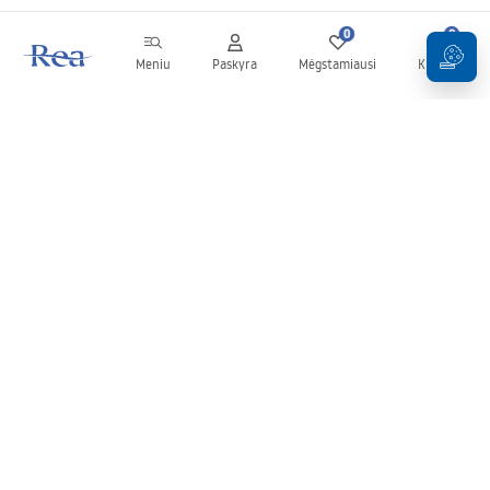
0
0
Meniu
Paskyra
Mėgstamiausi
Krepšelis
Naujienlaiškis
Sekite naujienas ir akcijas!
Prenumeruok
Įvesdami ir patvirtindami savo duomenis sutinkate gauti
naujienlaiškį pagal
Taisyklių
nuostatas.