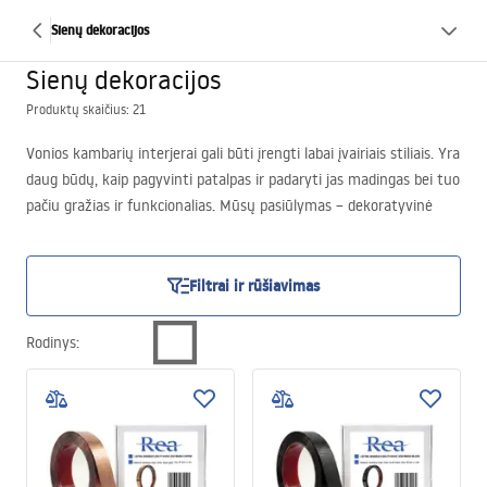
Sienų dekoracijos
Sienų dekoracijos
Produktų skaičius: 21
Vonios kambarių interjerai gali būti įrengti labai įvairiais stiliais. Yra
daug būdų, kaip pagyvinti patalpas ir padaryti jas madingas bei tuo
pačiu gražias ir funkcionalias. Mūsų pasiūlymas – dekoratyvinė
mozaika, kuria galite sukurti išskirtinius sienų dekorus. Turime
įdomią kolekciją keliomis spalvų versijomis.
Filtrai ir rūšiavimas
Rodinys
: