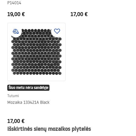
P14014
19,00 €
17,00 €
Šiuo metu nėra sandėlyje
Tutumi
Mozaika 133421A Black
17,00 €
Išskirtinės sienų mozaikos plytelės