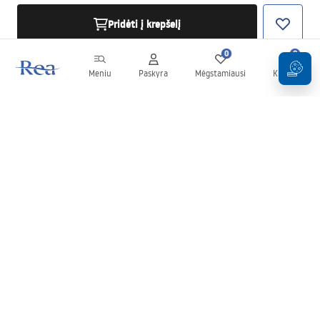
Pridėti į krepšelį
0
0
Meniu
Paskyra
Mėgstamiausi
Krepšelis
Naujienlaiškis
Sekite naujienas ir akcijas!
Prenumeruok
Įvesdami ir patvirtindami savo duomenis sutinkate gauti
naujienlaiškį pagal
Taisyklių
nuostatas.