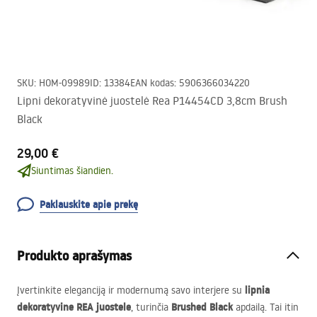
SKU
:
HOM-09989
ID
:
13384
EAN kodas
:
5906366034220
Lipni dekoratyvinė juostelė Rea P14454CD 3,8cm Brush
Black
29,00 €
Siuntimas šiandien.
Paklauskite apie prekę
Produkto aprašymas
lipnia
Įvertinkite eleganciją ir modernumą savo interjere su
dekoratyvine
REA
juostele
Brushed Black
, turinčia
apdailą. Tai itin