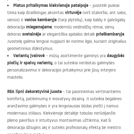
Platus pritaikymas kiekvienoje patalpoje
– juostelė puikiai
virtuvėje
tinka kaip išraiškingas akcentas
(virš stalviršio, ant salos,
vonios kambaryje
sienos) ir
(tarp plytelių), kaip baldų ir galvūgalių
miegamajame
dekoracija
, modernūs veidrodžių rėmai, sienų
svetainėje
prieškambaryje
dekoras
ar elegantiška apdailos detalė
.
Juostelę galima lengvai nupjauti iki norimo ilgio, kuriant originalius
geometrinius išdėstymus.
Variantų įvairovė
daugybės
– mūsų asortimente gaminys yra
pločių ir spalvų variantų
, o tai suteikia neribotas galimybes
personalizavimui ir dekoracijos pritaikymui prie jūsų interjero
mastelio.
REA
lipni dekoratyvinė juosta
– tai pasirinkimas vertinantiems
komfortą, patikimumą ir inovatyvų dizainą. Ji suteikia begalines
aranžavimo galimybes ir yra lengviausias būdas įnešti į namus
modernaus stiliaus. Kiekvienoje detalėje tobulas nerūdijančio
plieno paviršius ir intuityvus montavimas užtikrina, kad ši
dekoracija džiugins akį ir suteiks profesionalų efektą be meistro