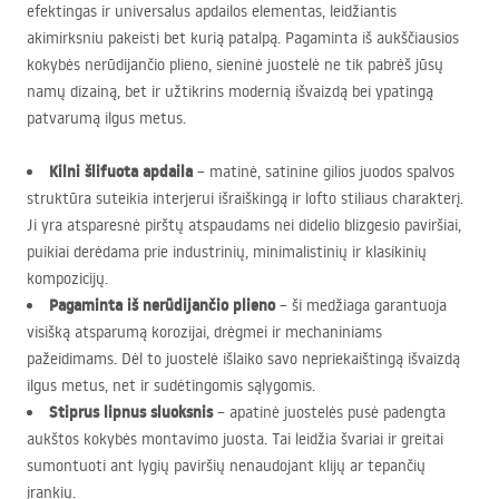
efektingas ir universalus apdailos elementas, leidžiantis
akimirksniu pakeisti bet kurią patalpą. Pagaminta iš aukščiausios
kokybės nerūdijančio plieno, sieninė juostelė ne tik pabrėš jūsų
namų dizainą, bet ir užtikrins modernią išvaizdą bei ypatingą
patvarumą ilgus metus.
Kilni šlifuota apdaila
– matinė, satinine gilios juodos spalvos
struktūra suteikia interjerui išraiškingą ir lofto stiliaus charakterį.
Ji yra atsparesnė pirštų atspaudams nei didelio blizgesio paviršiai,
puikiai derėdama prie industrinių, minimalistinių ir klasikinių
kompozicijų.
Pagaminta iš nerūdijančio plieno
– ši medžiaga garantuoja
visišką atsparumą korozijai, drėgmei ir mechaniniams
pažeidimams. Dėl to juostelė išlaiko savo nepriekaištingą išvaizdą
ilgus metus, net ir sudėtingomis sąlygomis.
Stiprus lipnus sluoksnis
– apatinė juostelės pusė padengta
aukštos kokybės montavimo juosta. Tai leidžia švariai ir greitai
sumontuoti ant lygių paviršių nenaudojant klijų ar tepančių
įrankių.