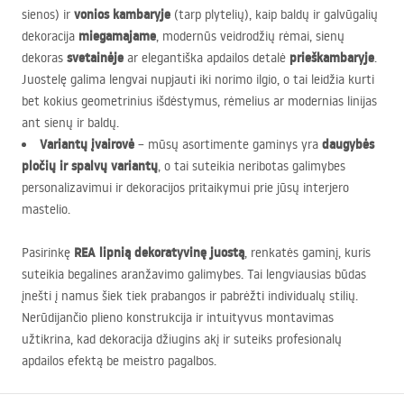
vonios kambaryje
sienos) ir
(tarp plytelių), kaip baldų ir galvūgalių
miegamajame
dekoracija
, modernūs veidrodžių rėmai, sienų
svetainėje
prieškambaryje
dekoras
ar elegantiška apdailos detalė
.
Juostelę galima lengvai nupjauti iki norimo ilgio, o tai leidžia kurti
bet kokius geometrinius išdėstymus, rėmelius ar modernias linijas
ant sienų ir baldų.
Variantų įvairovė
daugybės
– mūsų asortimente gaminys yra
pločių ir spalvų variantų
, o tai suteikia neribotas galimybes
personalizavimui ir dekoracijos pritaikymui prie jūsų interjero
mastelio.
REA
lipnią dekoratyvinę juostą
Pasirinkę
, renkatės gaminį, kuris
suteikia begalines aranžavimo galimybes. Tai lengviausias būdas
įnešti į namus šiek tiek prabangos ir pabrėžti individualų stilių.
Nerūdijančio plieno konstrukcija ir intuityvus montavimas
užtikrina, kad dekoracija džiugins akį ir suteiks profesionalų
apdailos efektą be meistro pagalbos.