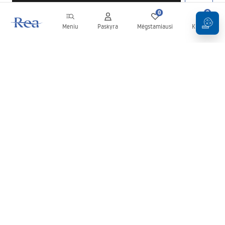
0
0
Meniu
Paskyra
Mėgstamiausi
Krepšelis
Naujienlaiškis
Sekite naujienas ir akcijas!
Prenumeruok
Įvesdami ir patvirtindami savo duomenis sutinkate gauti
naujienlaiškį pagal
Taisyklių
nuostatas.