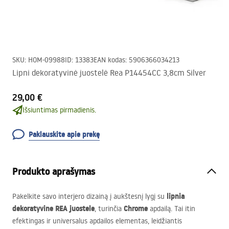
SKU
:
HOM-09988
ID
:
13383
EAN kodas
:
5906366034213
Lipni dekoratyvinė juostelė Rea P14454CC 3,8cm Silver
29,00 €
Išsiuntimas pirmadienis.
Paklauskite apie prekę
Produkto aprašymas
lipnia
Pakelkite savo interjero dizainą į aukštesnį lygį su
dekoratyvine
REA
juostele
Chrome
, turinčia
apdailą. Tai itin
efektingas ir universalus apdailos elementas, leidžiantis