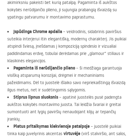
akimirksniu pakeisti bet kurią patalpą. Pagaminta iš aukštos
kokybės nerūdijančio plieno, ji sujungia prabangią išvaizdą su
ypatingu patvarumu ir montavimo paprastumu.
Įspūdinga Chrome apdaila
– veidrodinis, sidabrinis paviršius
suteikia interjerui itin elegantišką, modernų charakterį. Jis puikiai
atspindi šviesą, įnešdamas į kompoziciją spindesio ir vizualiai
padidindamas erdvę, tobulai derėdamas prie „glamour“ stiliaus ir
klasikinės elegancijos.
Pagaminta iš nerūdijančio plieno
– ši medžiaga garantuoja
visišką atsparumą korozijai, drėgmei ir mechaniniams
pažeidimams. Dėl to juostelė išlaiko savo nepriekaištingą išvaizdą
ilgus metus, net ir sudėtingomis sąlygomis.
Stiprus lipnus sluoksnis
– apatinė juostelės pusė padengta
aukštos kokybės montavimo juosta. Tai leidžia švariai ir greitai
sumontuoti ant lygių paviršių nenaudojant klijų ar tepančių
įrankių.
Platus pritaikymas kiekvienoje patalpoje
– juostelė puikiai
virtuvėje
tinka kaip juvelyrinis akcentas
(virš stalviršio, ant salos,