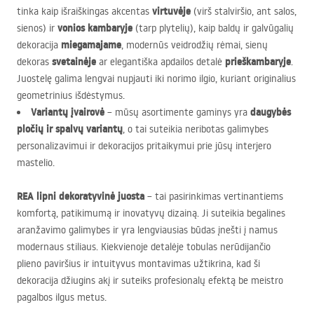
virtuvėje
tinka kaip išraiškingas akcentas
(virš stalviršio, ant salos,
vonios kambaryje
sienos) ir
(tarp plytelių), kaip baldų ir galvūgalių
miegamajame
dekoracija
, modernūs veidrodžių rėmai, sienų
svetainėje
prieškambaryje
dekoras
ar elegantiška apdailos detalė
.
Juostelę galima lengvai nupjauti iki norimo ilgio, kuriant originalius
geometrinius išdėstymus.
Variantų įvairovė
daugybės
– mūsų asortimente gaminys yra
pločių ir spalvų variantų
, o tai suteikia neribotas galimybes
personalizavimui ir dekoracijos pritaikymui prie jūsų interjero
mastelio.
REA
lipni dekoratyvinė juosta
– tai pasirinkimas vertinantiems
komfortą, patikimumą ir inovatyvų dizainą. Ji suteikia begalines
aranžavimo galimybes ir yra lengviausias būdas įnešti į namus
modernaus stiliaus. Kiekvienoje detalėje tobulas nerūdijančio
plieno paviršius ir intuityvus montavimas užtikrina, kad ši
dekoracija džiugins akį ir suteiks profesionalų efektą be meistro
pagalbos ilgus metus.