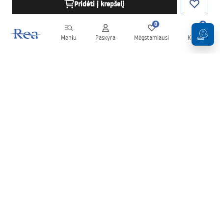
Pridėti į krepšelį
0
0
Meniu
Paskyra
Mėgstamiausi
Krepšelis
Naujienlaiškis
Sekite naujienas ir akcijas!
Prenumeruok
Įvesdami ir patvirtindami savo duomenis sutinkate gauti
naujienlaiškį pagal
Taisyklių
nuostatas.