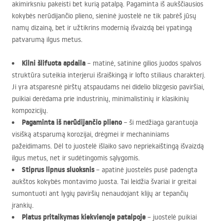
akimirksniu pakeisti bet kurią patalpą. Pagaminta iš aukščiausios
kokybės nerūdijančio plieno, sieninė juostelė ne tik pabrėš jūsų
namų dizainą, bet ir užtikrins modernią išvaizdą bei ypatingą
patvarumą ilgus metus.
Kilni šlifuota apdaila
– matinė, satinine gilios juodos spalvos
struktūra suteikia interjerui išraiškingą ir lofto stiliaus charakterį.
Ji yra atsparesnė pirštų atspaudams nei didelio blizgesio paviršiai,
puikiai derėdama prie industrinių, minimalistinių ir klasikinių
kompozicijų.
Pagaminta iš nerūdijančio plieno
– ši medžiaga garantuoja
visišką atsparumą korozijai, drėgmei ir mechaniniams
pažeidimams. Dėl to juostelė išlaiko savo nepriekaištingą išvaizdą
ilgus metus, net ir sudėtingomis sąlygomis.
Stiprus lipnus sluoksnis
– apatinė juostelės pusė padengta
aukštos kokybės montavimo juosta. Tai leidžia švariai ir greitai
sumontuoti ant lygių paviršių nenaudojant klijų ar tepančių
įrankių.
Platus pritaikymas kiekvienoje patalpoje
– juostelė puikiai