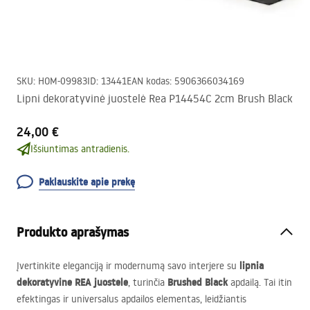
SKU
:
HOM-09983
ID
:
13441
EAN kodas
:
5906366034169
Lipni dekoratyvinė juostelė Rea P14454C 2cm Brush Black
24,00 €
Išsiuntimas antradienis.
Paklauskite apie prekę
Produkto aprašymas
lipnia
Įvertinkite eleganciją ir modernumą savo interjere su
dekoratyvine
REA
juostele
Brushed Black
, turinčia
apdailą. Tai itin
efektingas ir universalus apdailos elementas, leidžiantis