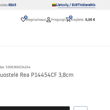
REA5
Lietuvių / EUR
Tinklaraštis
kodas:
0
0
0,00 €
Mėgstamiausi
Prisijungti
Krepšelis
:
das
:
5906366034244
 juostelė Rea P14454CF 3,8cm