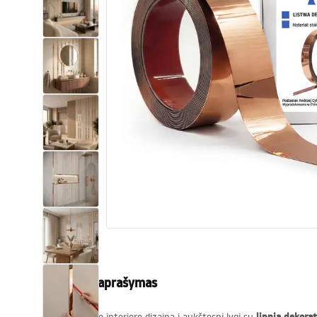
Tualetai
Praustuvas
Vonios ir ekranai
Vonios maišytuvai
Vonios dušai
Virtuvė
Vonios aksesuarai ir baldai
Produkto aprašymas