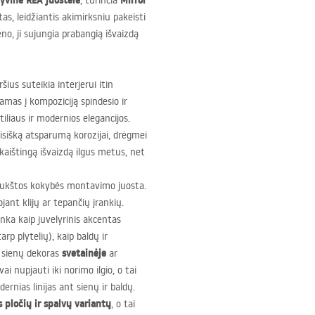
tyvine
REA
juostele
Mirror
, turinčia
as, leidžiantis akimirksniu pakeisti
no, ji sujungia prabangią išvaizdą
ršius suteikia interjerui itin
šdamas į kompoziciją spindesio ir
iliaus ir modernios elegancijos.
isišką atsparumą korozijai, drėgmei
kaištingą išvaizdą ilgus metus, net
aukštos kokybės montavimo juosta.
jant klijų ar tepančių įrankių.
inka kaip juvelyrinis akcentas
arp plytelių), kaip baldų ir
svetainėje
, sienų dekoras
ar
ai nupjauti iki norimo ilgio, o tai
rnias linijas ant sienų ir baldų.
 pločių ir spalvų variantų
, o tai