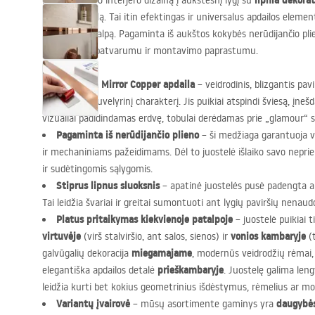
lipnia dekora
Pakelkite savo interjero dizainą į aukštesnį lygį su
Copper
apdailą. Tai itin efektingas ir universalus apdailos element
bet kurią patalpą. Pagaminta iš aukštos kokybės nerūdijančio plie
su ypatingu patvarumu ir montavimo paprastumu.
Įspūdinga Mirror Copper apdaila
– veidrodinis, blizgantis pavi
elegantišką, juvelyrinį charakterį. Jis puikiai atspindi šviesą, įne
vizualiai padidindamas erdvę, tobulai derėdamas prie „glamour“ st
Pagaminta iš nerūdijančio plieno
– ši medžiaga garantuoja v
ir mechaniniams pažeidimams. Dėl to juostelė išlaiko savo neprie
ir sudėtingomis sąlygomis.
Stiprus lipnus sluoksnis
– apatinė juostelės pusė padengta 
Tai leidžia švariai ir greitai sumontuoti ant lygių paviršių nenaudo
Platus pritaikymas kiekvienoje patalpoje
– juostelė puikiai t
virtuvėje
vonios kambaryje
(virš stalviršio, ant salos, sienos) ir
(t
miegamajame
galvūgalių dekoracija
, modernūs veidrodžių rėmai
prieškambaryje
elegantiška apdailos detalė
. Juostelę galima lengv
leidžia kurti bet kokius geometrinius išdėstymus, rėmelius ar mode
Variantų įvairovė
daugybės
– mūsų asortimente gaminys yra