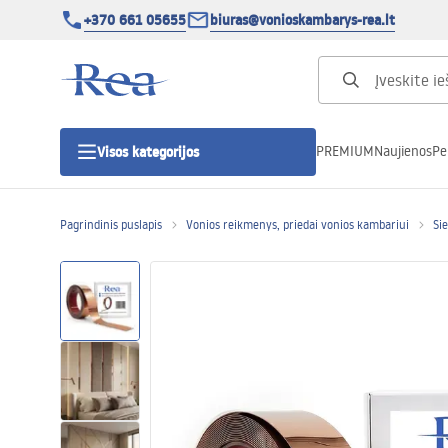
+370 661 05655
biuras@vonioskambarys-rea.lt
PREMIUM
Naujienos
Pe
Visos kategorijos
Pagrindinis puslapis
Vonios reikmenys, priedai vonios kambariui
Si
Dušo kabinos
Dušo durys
Vonios dušo padėklai
Linijiniai dušo kanalai