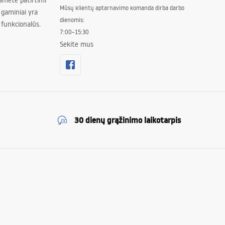
amete patirtimi
Mūsų klientų aptarnavimo komanda dirba darbo
 gaminiai yra
dienomis:
 funkcionalūs.
7:00–15:30
Sekite mus
30 dienų grąžinimo laikotarpis