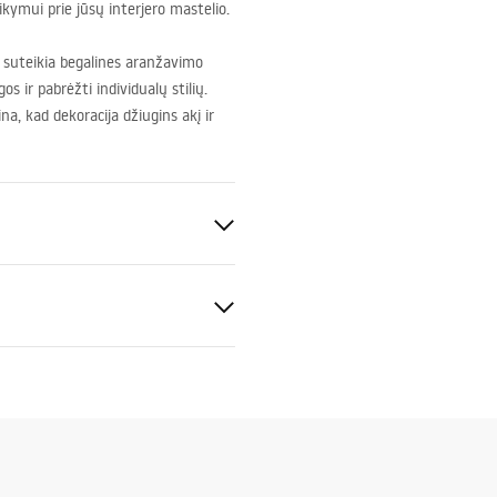
ikymui prie jūsų interjero mastelio.
s suteikia begalines aranžavimo
s ir pabrėžti individualų stilių.
a, kad dekoracija džiugins akį ir
ė juostelė
 plienas
tijos sąlygos
nty_Terms_and_Conditions_
ories_-_24.pdf