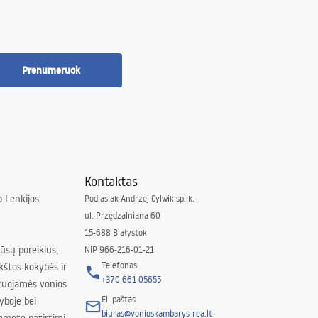
Prenumeruok
Kontaktas
 Lenkijos
Podlasiak Andrzej Cylwik sp. k.
ul. Przędzalniana 60
15-688 Białystok
jūsų poreikius,
NIP 966-216-01-21
Telefonas
kštos kokybės ir
+370 661 05655
izuojamės vonios
El. paštas
yboje bei
biuras@vonioskambarys-rea.lt