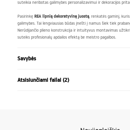
suteikia neribotas galimybes personalizavimui ir dekoracijos prita
REA
lipnią dekoratyvinę juostą
Pasirinkę
, renkatės gaminį, kuri
galimybes. Tai lengviausias būdas įnešti į namus šiek tiek prabango
Nerūdijančio plieno konstrukcija ir intuityvus montavimas užtikrin
suteiks profesionalų apdailos efektą be meistro pagalbos.
Savybės
Produkto tipas
Dekoratyvin
Atsisiunčiami failai (2)
Spalva
Varis
Medžiaga
Nerūdijantis
Garantijos sąlygos
Garan
Ilgis
6000
mm
Warranty_Terms_and_Conditions_
Warra
Aukštis
1
mm
Accessories_-_24.pdf
Access
Plotis
38
mm
Galima pjauti
Taip