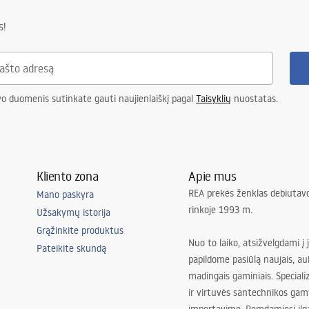
s!
vo duomenis sutinkate gauti naujienlaiškį pagal
Taisyklių
nuostatas.
Kliento zona
Apie mus
REA prekės ženklas debiutavo
Mano paskyra
rinkoje 1993 m.
Užsakymų istorija
Grąžinkite produktus
Nuo to laiko, atsižvelgdami į 
Pateikite skundą
papildome pasiūlą naujais, au
madingais gaminiais. Special
ir virtuvės santechnikos gam