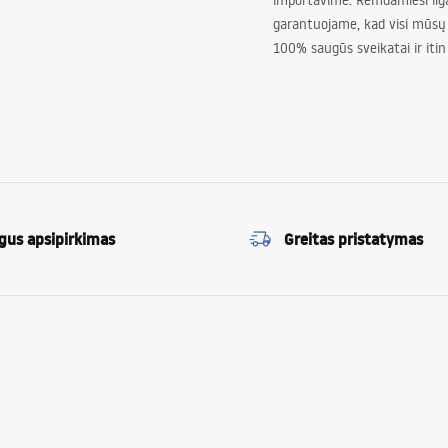
importavime. Remdamiesi ilg
garantuojame, kad visi mūsų
100% saugūs sveikatai ir itin
gus apsipirkimas
Greitas pristatymas