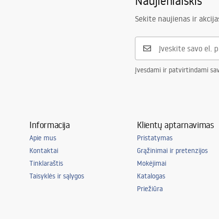
Naujienlaiškis
Garantija
24 mėnesių
Sekite naujienas ir akcija
Įvesdami ir patvirtindami sa
Informacija
Klientų aptarnavimas
Apie mus
Pristatymas
Kontaktai
Grąžinimai ir pretenzijos
Tinklaraštis
Mokėjimai
Taisyklės ir sąlygos
Katalogas
Priežiūra