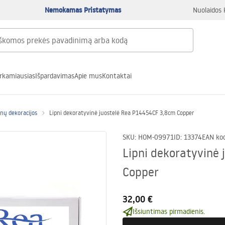
Nemokamas Pristatymas
Nuolaidos 
rkamiausias
Išpardavimas
Apie mus
Kontaktai
enų dekoracijos
Lipni dekoratyvinė juostelė Rea P14454CF 3,8cm Copper
SKU
:
HOM-09971
ID
:
13374
EAN ko
Lipni dekoratyvinė
Copper
32,00 €
Išsiuntimas pirmadienis.