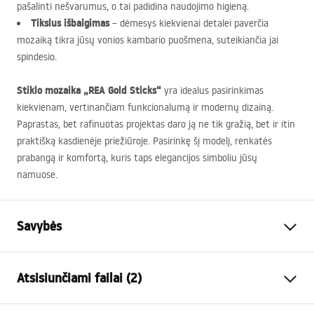
pašalinti nešvarumus, o tai padidina naudojimo higieną.
Tikslus išbaigimas
– dėmesys kiekvienai detalei paverčia
mozaiką tikra jūsų vonios kambario puošmena, suteikiančia jai
spindesio.
Stiklo mozaika „REA Gold Sticks“
yra idealus pasirinkimas
kiekvienam, vertinančiam funkcionalumą ir modernų dizainą.
Paprastas, bet rafinuotas projektas daro ją ne tik gražią, bet ir itin
praktišką kasdienėje priežiūroje. Pasirinkę šį modelį, renkatės
prabangą ir komfortą, kuris taps elegancijos simboliu jūsų
namuose.
Savybės
Ilgis(mm)
297
mm
Atsisiunčiami failai (2)
Plotis (mm)
292
mm
Aukštis (mm)
8
mm