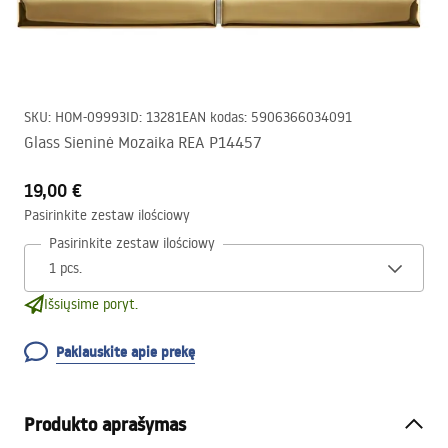
SKU
:
HOM-09993
ID
:
13281
EAN kodas
:
5906366034091
Glass Sieninė Mozaika REA P14457
19,00 €
Pasirinkite zestaw ilościowy
Pasirinkite zestaw ilościowy
Išsiųsime poryt.
Paklauskite apie prekę
Produkto aprašymas