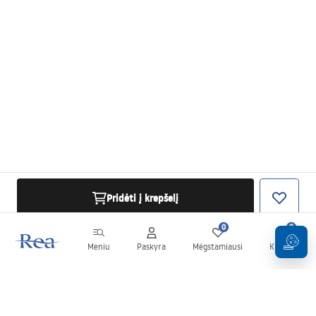
Pridėti į krepšelį
0
0
Meniu
Paskyra
Mėgstamiausi
Krepšelis
Naujienlaiškis