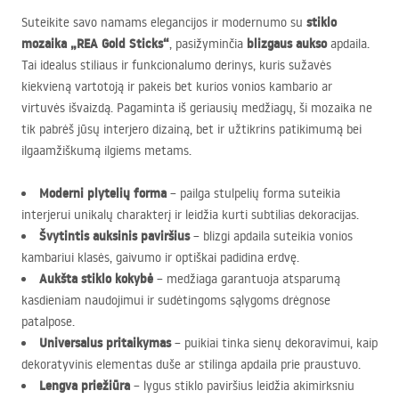
stiklo
Suteikite savo namams elegancijos ir modernumo su
mozaika „REA Gold Sticks“
blizgaus aukso
, pasižyminčia
apdaila.
Tai idealus stiliaus ir funkcionalumo derinys, kuris sužavės
kiekvieną vartotoją ir pakeis bet kurios vonios kambario ar
virtuvės išvaizdą. Pagaminta iš geriausių medžiagų, ši mozaika ne
tik pabrėš jūsų interjero dizainą, bet ir užtikrins patikimumą bei
ilgaamžiškumą ilgiems metams.
Moderni plytelių forma
– pailga stulpelių forma suteikia
interjerui unikalų charakterį ir leidžia kurti subtilias dekoracijas.
Švytintis auksinis paviršius
– blizgi apdaila suteikia vonios
kambariui klasės, gaivumo ir optiškai padidina erdvę.
Aukšta stiklo kokybė
– medžiaga garantuoja atsparumą
kasdieniam naudojimui ir sudėtingoms sąlygoms drėgnose
patalpose.
Universalus pritaikymas
– puikiai tinka sienų dekoravimui, kaip
dekoratyvinis elementas duše ar stilinga apdaila prie praustuvo.
Lengva priežiūra
– lygus stiklo paviršius leidžia akimirksniu