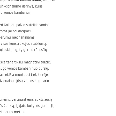
ampine dušo kabina Bruno
, turinčia
funkcionalumo derinys, kuris
vo vonios kambariui.
d Gold atspalvio suteikia vonios
orozijai bei drėgmei.
tsparumu mechaniniams
isos konstrukcijos stabilumą.
ja sklandų, tylų ir be rūpesčių
skaitant tikslų magnetinį tarpiklį
saugo vonios kambarį nuo purslų.
as leidžia montuoti tiek kairėje,
ndividualaus jūsų vonios kambario
monėms, vertinantiems aukščiausią
s ženklą, įgyjate kokybės garantiją
 vienerius metus.