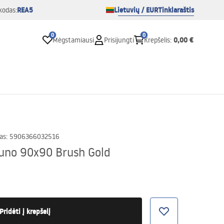
REA5
Lietuvių / EUR
Tinklaraštis
kodas:
0
0
0,00 €
Mėgstamiausi
Prisijungti
Krepšelis
:
as
:
5906366032516
uno 90x90 Brush Gold
Pridėti į krepšelį