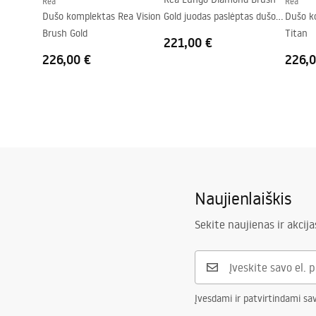
Rea
Rea
Dušo komplektas Rea Vision
Gold juodas paslėptas dušo
Dušo k
Brush Gold
rinkinys + DĖŽUTĖ
Titan
221,00 €
226,00 €
226,0
Naujienlaiškis
Sekite naujienas ir akcija
Įvesdami ir patvirtindami sa