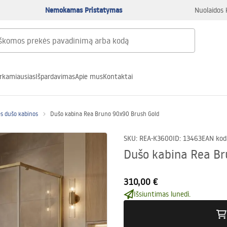
Nemokamas Pristatymas
Nuolaidos 
rkamiausias
Išpardavimas
Apie mus
Kontaktai
s dušo kabinos
Dušo kabina Rea Bruno 90x90 Brush Gold
SKU
:
REA-K3600
ID
:
13463
EAN kod
Dušo kabina Rea Br
310,00 €
Išsiuntimas lunedì.