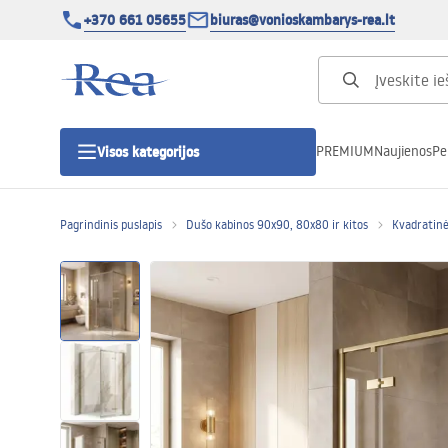
+370 661 05655
biuras@vonioskambarys-rea.lt
PREMIUM
Naujienos
Pe
Visos kategorijos
Pagrindinis puslapis
Dušo kabinos 90x90, 80x80 ir kitos
Kvadratinė
Dušo kabinos
Dušo durys
Vonios dušo padėklai
Linijiniai dušo kanalai