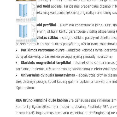
k
Įvertinkite eleganciją ir modernumą savo vonios kambaryje su
Brushed Gold
unikalią
apdailą. Tai idealus prabangaus dizaino ir 
pradžiugins kiekvieną vartotoją, ieškantį originalių sprendimų sa
Brushed Gold profiliai
– aliuminio konstrukcija kilnaus Brushe
kambariui juvelyrinį stilių ir kartu garantuoja visišką atsparumą k
6 mm grūdintas stiklas
– saugus stiklas pasižymi dideliu a
pažeidimams ir temperatūros pokyčiams, užtikrinant maksimalų v
Patikimos varstomos durys
– aukštos kokybės vyriai garantuo
durų atidarymą, o tai reiškia patogų įėjimą į maudymosi zoną.
Skaidrūs magnetiniai tarpikliai
– diskretiškas sandarinimas, į
tarp durų ir sienos, užtikrina tobulą sandarumą ir efektyviai ap
Universalus dvipusis montavimas
– apgalvotas profilio dizain
tiek dešinėje pusėje, todėl kabiną galima puikiai pritaikyti prie i
išplanavimo.
REA
Bruno kampinė dušo kabina
yra geriausias pasirinkimas ž
komfortą, ilgaamžiškumą ir modernų dizainą. Pasirinkę
REA
prekė
ir nepriekaištingą vonios kambario estetiką, kuri džiugins akį ne