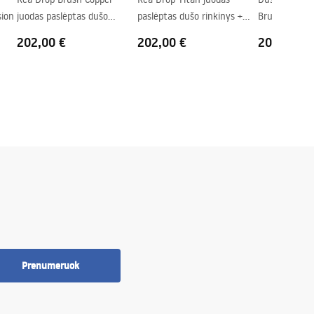
sion
juodas paslėptas dušo
paslėptas dušo rinkinys +
Brush Gold
rinkinys + DĖŽUTĖ
DĖŽUTĖ
202,00 €
202,00 €
206,00 €
Prenumeruok