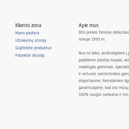
Kliento zona
Apie mus
REA prekės ženklas debiutavo
Mano paskyra
rinkoje 1993 m.
Užsakymų istorija
Grąžinkite produktus
Nuo to laiko, atsižvelgdami į 
Pateikite skundą
papildome pasiūlą naujais, au
madingais gaminiais. Special
ir virtuvės santechnikos gam
importavime. Remdamiesi ilg
garantuojame, kad visi mūsų
100% saugūs sveikatai ir itin