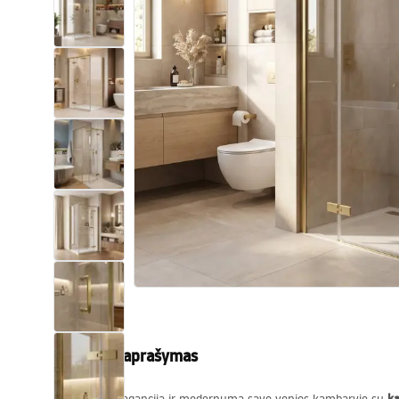
Tualetai
Praustuvas
Vonios ir ekranai
Vonios maišytuvai
Vonios dušai
Virtuvė
Vonios aksesuarai ir baldai
Produkto aprašymas