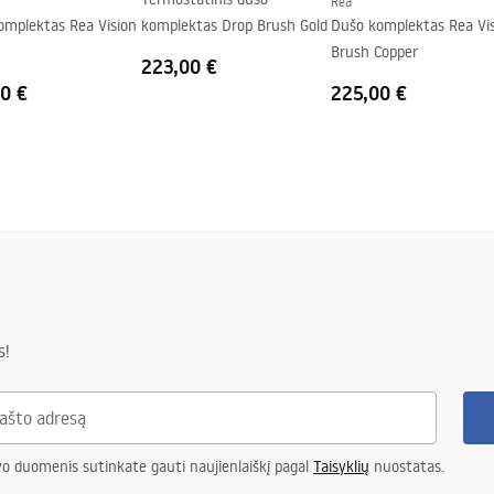
Rea
omplektas Rea Vision
komplektas Drop Brush Gold
Dušo komplektas Rea Vi
Brush Copper
223,00 €
0 €
225,00 €
s!
vo duomenis sutinkate gauti naujienlaiškį pagal
Taisyklių
nuostatas.