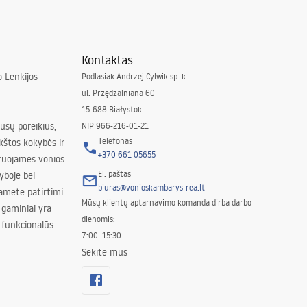
Kontaktas
 Lenkijos
Podlasiak Andrzej Cylwik sp. k.
ul. Przędzalniana 60
15-688 Białystok
jūsų poreikius,
NIP 966-216-01-21
Telefonas
kštos kokybės ir
+370 661 05655
izuojamės vonios
El. paštas
yboje bei
biuras@vonioskambarys-rea.lt
amete patirtimi
Mūsų klientų aptarnavimo komanda dirba darbo
 gaminiai yra
dienomis:
 funkcionalūs.
7:00–15:30
Sekite mus