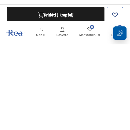
Pridėti į krepšelį
0
0
Meniu
Paskyra
Mėgstamiausi
Krepšelis
Naujienlaiškis
Sekite naujienas ir akcijas!
Prenumeruok
Įvesdami ir patvirtindami savo duomenis sutinkate gauti
naujienlaiškį pagal
Taisyklių
nuostatas.