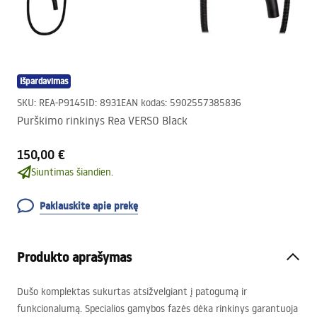
Išpardavimas
SKU
:
REA-P9145
ID
:
8931
EAN kodas
:
5902557385836
Purškimo rinkinys Rea VERSO Black
150,00 €
Siuntimas šiandien.
Paklauskite apie prekę
Produkto aprašymas
Dušo komplektas sukurtas atsižvelgiant į patogumą ir
funkcionalumą. Specialios gamybos fazės dėka rinkinys garantuoja