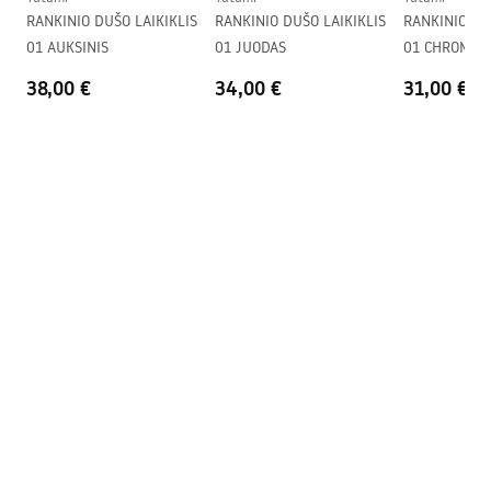
Surinkimo instrukcija
RANKINIO DUŠO LAIKIKLIS
RANKINIO DUŠO LAIKIKLIS
RANKINIO DU
Anti-Calc sistema
Taip
shower_set.pdf
01 AUKSINIS
01 JUODAS
01 CHROMAS
Dengimo technologija
Electroplating
38,00 €
34,00 €
31,00 €
Jungčių atstumas
150
mm
Garantija
24 mėnesių