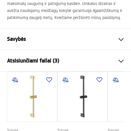
maksimalų saugumą ir patogumą kasdien. Unikalus dizainas ir
aukšta naudojamų medžiagų kokybė garantuoja ilgaamžiškumą ir
patikimumą daugelį metų. Kviečiame peržiūrėti mūsų pasiūlymą.
Savybės
Spalva
Juoda
Atsisiunčiami failai (3)
Medžiaga
Žalvaris, ABS
Baterijos Tipas
Vienos rankenos
Saugos informacija
Montavimo būdas
Paviršinis montavimas
Safety_Information_Shower_set.pdf
Aukščio reguliavimas
Taip
Min. aukštis
920
mm
Garantijos sąlygos
Maks. aukštis
1270
mm
Warranty_Terms_and_Conditions_Faucets_-_5.pdf
Vonios snapelis
Taip, pasukama
Slėgio reguliavimas
Taip
Tutumi
Tutumi
Tutumi