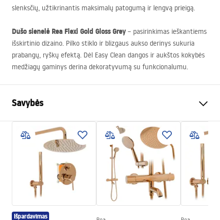
slenksčių, užtikrinantis maksimalų patogumą ir lengvą prieigą.
Dušo sienelė Rea Flexi Gold Gloss Grey
– pasirinkimas ieškantiems
išskirtinio dizaino. Pilko stiklo ir blizgaus aukso derinys sukuria
prabangų, ryškų efektą. Dėl Easy Clean dangos ir aukštos kokybės
medžiagų gaminys derina dekoratyvumą su funkcionalumu.
Savybės
Dydis (durys x siena)
130
Spalva
Auksas
Kabinos tipas
Walk-in
Stiklo spalva
Pilka 8mm
Seria
Flexi
Surinkimas
Ant irkluojančio baseino arba
Išpardavimas
ant grindų
Rea
Rea