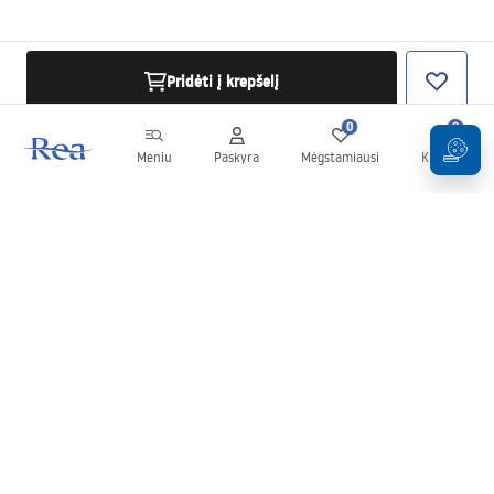
Pridėti į krepšelį
0
0
Meniu
Paskyra
Mėgstamiausi
Krepšelis
Naujienlaiškis
Sekite naujienas ir akcijas!
Prenumeruok
Įvesdami ir patvirtindami savo duomenis sutinkate gauti