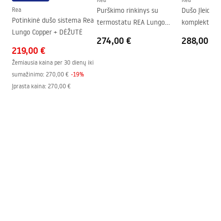
Rea
Purškimo rinkinys su
Dušo Įleidži
Aukštis (mm)
1950
mm
Potinkinė dušo sistema Rea
termostatu REA Lungo
komplektas 
Kabinos kryptis
Universalus
Lungo Copper + DĖŽUTĖ
Copper
Copper + BOX
274,00 €
288,00 €
Garantija
24 mėnesių
219,00 €
„Easy Clean“ danga
Taip, vienoje stiklo pusėje
Žemiausia kaina per 30 dienų iki
sumažinimo:
270,00 €
-
19
%
Įprasta kaina
:
270,00 €