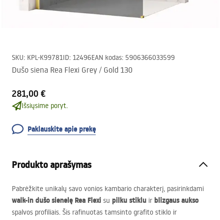
SKU
:
KPL-K99781
ID
:
12496
EAN kodas
:
5906366033599
Dušo siena Rea Flexi Grey / Gold 130
281,00 €
Išsiųsime poryt.
Paklauskite apie prekę
Produkto aprašymas
Pabrėžkite unikalų savo vonios kambario charakterį, pasirinkdami
walk-in dušo sienelę Rea Flexi
pilku stiklu
blizgaus aukso
su
ir
spalvos profiliais. Šis rafinuotas tamsinto grafito stiklo ir