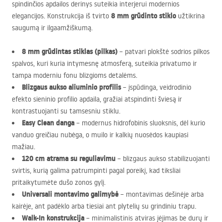
spindinčios apdailos derinys suteikia interjerui modernios
8 mm grūdinto stiklo
elegancijos. Konstrukcija iš tvirto
užtikrina
saugumą ir ilgaamžiškumą.
8 mm grūdintas stiklas (pilkas)
– patvari plokštė sodrios pilkos
spalvos, kuri kuria intymesnę atmosferą, suteikia privatumo ir
tampa moderniu fonu blizgioms detalėms.
Blizgaus aukso aliuminio profilis
– įspūdinga, veidrodinio
efekto sieninio profilio apdaila, gražiai atspindinti šviesą ir
kontrastuojanti su tamsesniu stiklu.
Easy Clean danga
– modernus hidrofobinis sluoksnis, dėl kurio
vanduo greičiau nubėga, o muilo ir kalkių nuosėdos kaupiasi
mažiau.
120 cm atrama su reguliavimu
– blizgaus aukso stabilizuojanti
svirtis, kurią galima patrumpinti pagal poreikį, kad tiksliai
pritaikytumėte dušo zonos gylį.
Universali montavimo galimybė
– montavimas dešinėje arba
kairėje, ant padėklo arba tiesiai ant plytelių su grindiniu trapu.
Walk-In konstrukcija
– minimalistinis atviras įėjimas be durų ir