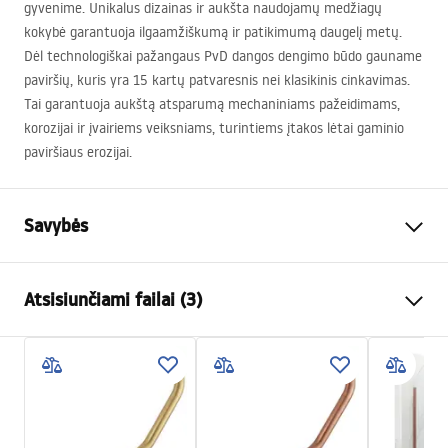
gyvenime. Unikalus dizainas ir aukšta naudojamų medžiagų
kokybė garantuoja ilgaamžiškumą ir patikimumą daugelį metų.
Dėl technologiškai pažangaus PvD dangos dengimo būdo gauname
paviršių, kuris yra 15 kartų patvaresnis nei klasikinis cinkavimas.
Tai garantuoja aukštą atsparumą mechaniniams pažeidimams,
korozijai ir įvairiems veiksniams, turintiems įtakos lėtai gaminio
paviršiaus erozijai.
Savybės
Spalva
Auksas
Atsisiunčiami failai (3)
Medžiaga
Žalvaris, ABS
Baterijos Tipas
Vienos rankenos
Saugos informacija
Montavimo būdas
Paviršinis montavimas
Safety_Information_Shower_set.pdf
Aukščio reguliavimas
Taip
Min. aukštis
980
mm