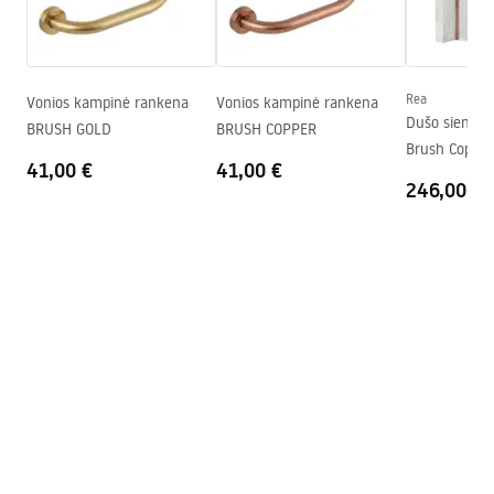
Garantijos sąlygos
Maks. aukštis
1300
mm
Warranty_Terms_and_Conditions_Faucets_-_5.pdf
Vonios snapelis
Taip, pasukama
Slėgio reguliavimas
Taip
Rea
Vonios kampinė rankena
Vonios kampinė rankena
Surinkimo instrukcija
Dušo siena R
BRUSH GOLD
BRUSH COPPER
Anti-Calc sistema
Taip
shower_set.pdf
Brush Copper
Dengimo technologija
PVD
41,00 €
41,00 €
246,00 €
Jungčių atstumas
150
mm
Garantija
24 mėnesių