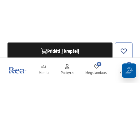
Pridėti į krepšelį
0
0
Meniu
Paskyra
Mėgstamiausi
Krepšelis
Naujienlaiškis
Sekite naujienas ir akcijas!