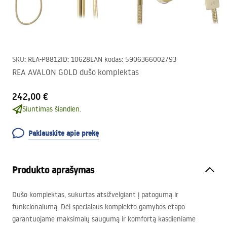
SKU
:
REA-P8812
ID
:
10628
EAN kodas
:
5906366002793
REA AVALON GOLD dušo komplektas
242,00 €
Siuntimas šiandien.
Paklauskite apie prekę
Produkto aprašymas
Dušo komplektas, sukurtas atsižvelgiant į patogumą ir
funkcionalumą. Dėl specialaus komplekto gamybos etapo
garantuojame maksimalų saugumą ir komfortą kasdieniame