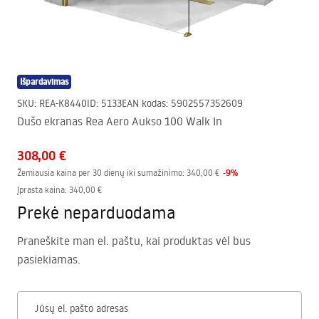
Išpardavimas
SKU
:
REA-K8440
ID
:
5133
EAN kodas
:
5902557352609
Dušo ekranas Rea Aero Aukso 100 Walk In
308,00 €
-
9
%
Žemiausia kaina per 30 dienų iki sumažinimo:
340,00 €
Įprasta kaina
:
340,00 €
Prekė neparduodama
Praneškite man el. paštu, kai produktas vėl bus
pasiekiamas.
Jūsų el. pašto adresas