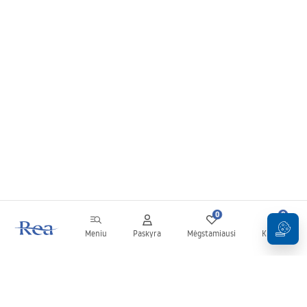
0
0
Meniu
Paskyra
Mėgstamiausi
Krepšelis
Naujienlaiškis