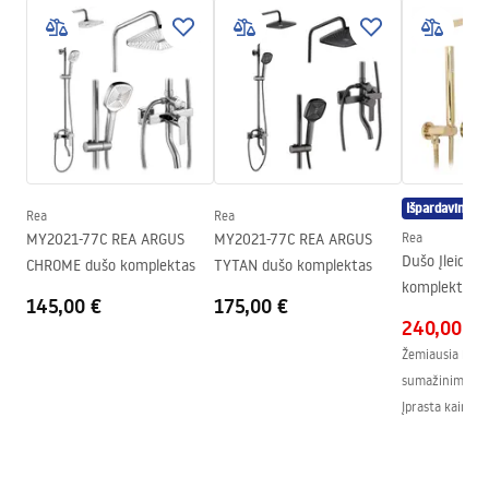
Dydis (durys x siena)
100
Spalva
Auksas
Kabinos tipas
Walk-in
Stiklo spalva
Transparent 8mm
Seria
Aero
Aukštis (mm)
1950
mm
Išpardavimas
Rea
Rea
Kabinos kryptis
Universalus
MY2021-77C REA ARGUS
MY2021-77C REA ARGUS
Rea
Garantija
24 mėnesių
Dušo Įleidži
CHROME dušo komplektas
TYTAN dušo komplektas
komplektas R
145,00 €
175,00 €
+ BOX
240,00 €
Žemiausia kaina
sumažinimo:
2
Įprasta kaina
:
2