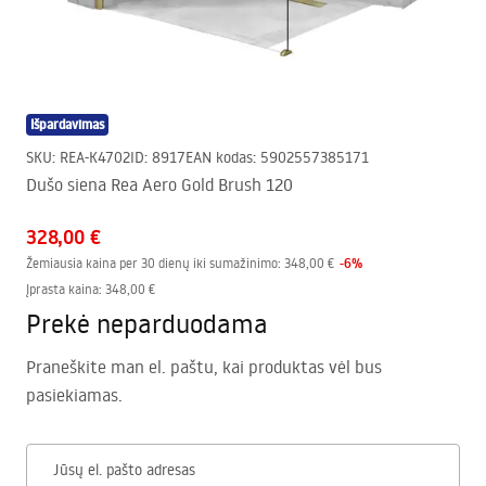
Išpardavimas
SKU
:
REA-K4702
ID
:
8917
EAN kodas
:
5902557385171
Dušo siena Rea Aero Gold Brush 120
328,00 €
-
6
%
Žemiausia kaina per 30 dienų iki sumažinimo:
348,00 €
Įprasta kaina
:
348,00 €
Prekė neparduodama
Praneškite man el. paštu, kai produktas vėl bus
pasiekiamas.
Jūsų el. pašto adresas