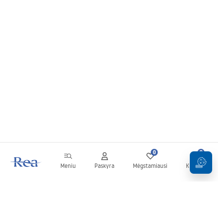
0
0
Meniu
Paskyra
Mėgstamiausi
Krepšelis
Naujienlaiškis