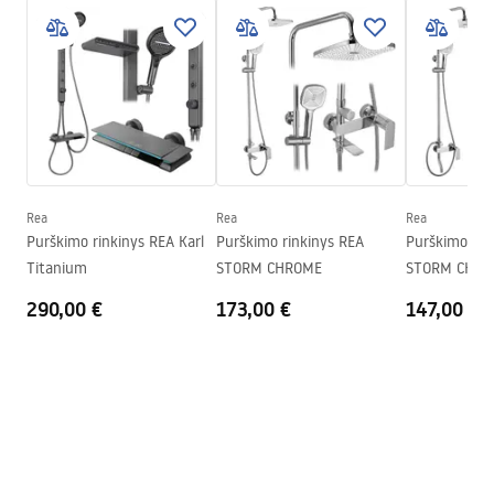
Dydis (durys x siena)
120
Spalva
Auksas
Kabinos tipas
Walk-in
Stiklo spalva
Transparent 8mm
Seria
Aero
Aukštis (mm)
1950
mm
Rea
Rea
Rea
Kabinos kryptis
Universalus
Purškimo rinkinys REA Karl
Purškimo rinkinys REA
Purškimo rin
Garantija
24 mėnesių
Titanium
STORM CHROME
STORM CHRO
„Easy Clean“ danga
Taip
290,00 €
173,00 €
147,00 €