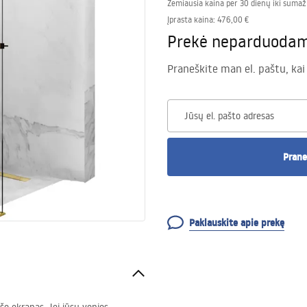
Žemiausia kaina per 30 dienų iki sumaž
Įprasta kaina
:
476,00 €
Prekė neparduoda
Praneškite man el. paštu, kai
Jūsų el. pašto adresas
Prane
Paklauskite apie prekę