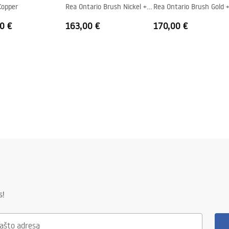
Copper
Rea Ontario Brush Nickel +
Rea Ontario Brush Gold 
e stiklo pusėje
BOX
BOX
0 €
163,00 €
170,00 €
s!