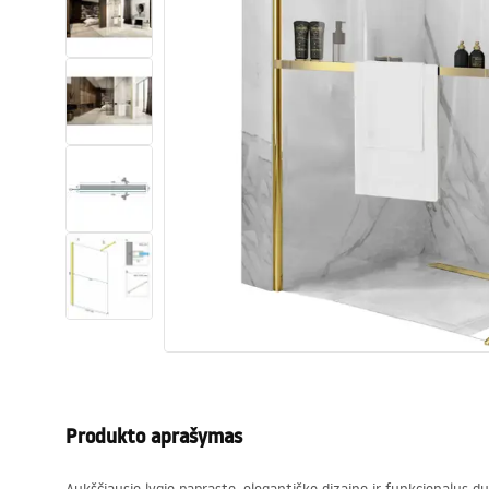
Tualetai
Praustuvas
Vonios ir ekranai
Vonios maišytuvai
Vonios dušai
Virtuvė
Vonios aksesuarai ir baldai
Produkto aprašymas