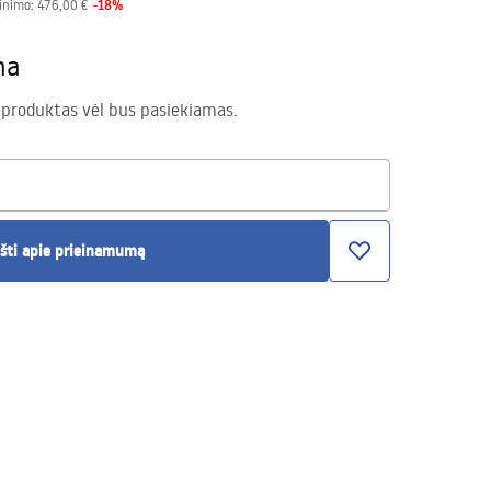
-
18
%
inimo:
476,00 €
ma
 produktas vėl bus pasiekiamas.
šti apie prieinamumą