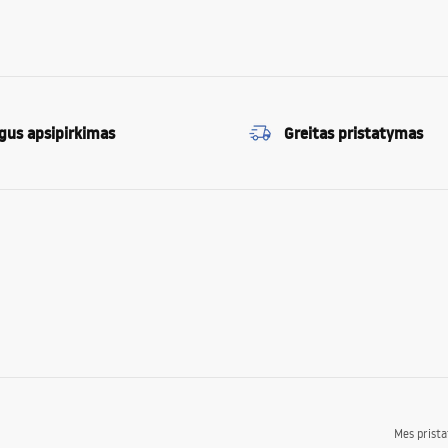
gus apsipirkimas
Greitas pristatymas
Mes prist