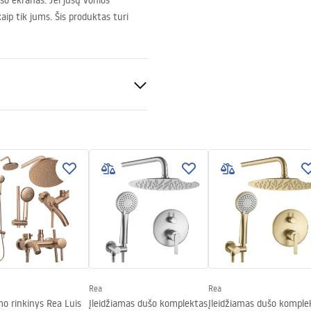
šo ekranas. Jei jūsų vonios
aip tik jums. Šis produktas turi
nt 8mm
nčio baseino arba ant grindų
Rea
Rea
o rinkinys Rea Luis
Įleidžiamas dušo komplektas
Įleidžiamas dušo komple