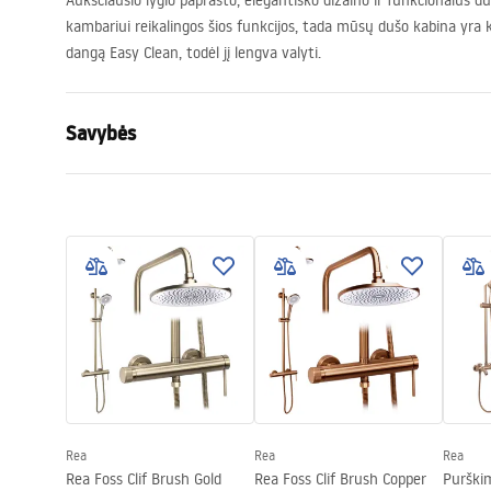
Aukščiausio lygio paprasto, elegantiško dizaino ir funkcionalus du
kambariui reikalingos šios funkcijos, tada mūsų dušo kabina yra k
dangą Easy Clean, todėl jį lengva valyti.
Savybės
Dydis (durys x siena)
120
Spalva
Auksas
Kabinos tipas
Walk-in
Stiklo spalva
Transpare
Seria
Aero
Surinkimas
Ant irkluoja
Aukštis (mm)
1950
mm
Kabinos kryptis
Universalus
Rea
Rea
Rea
Garantija
24 mėnesių
Rea Foss Clif Brush Gold
Rea Foss Clif Brush Copper
Purškim