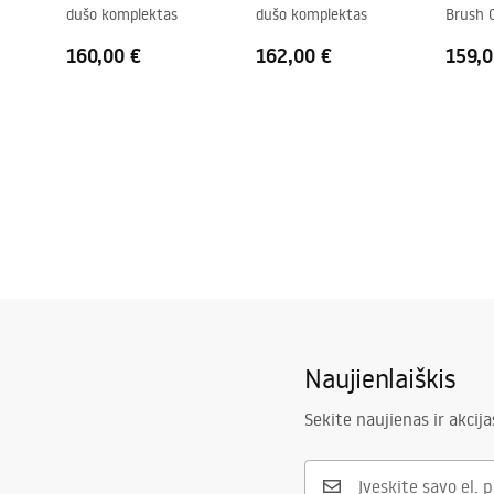
dušo komplektas
dušo komplektas
Brush 
„Easy Clean“ danga
Taip, vienoj
160,00 €
162,00 €
159,0
Naujienlaiškis
Sekite naujienas ir akcija