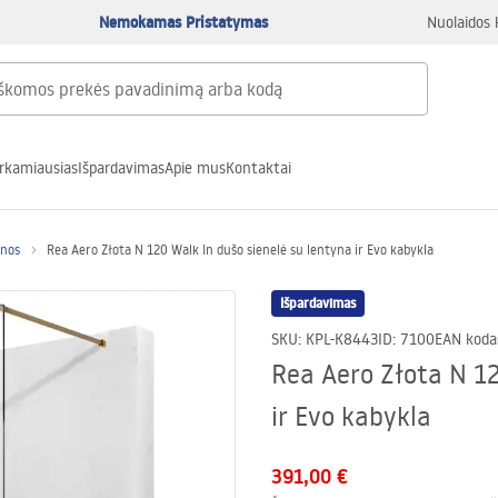
Nemokamas Pristatymas
Nuolaidos 
rkamiausias
Išpardavimas
Apie mus
Kontaktai
enos
Rea Aero Złota N 120 Walk In dušo sienelė su lentyna ir Evo kabykla
Išpardavimas
SKU
:
KPL-K8443
ID
:
7100
EAN koda
Rea Aero Złota N 12
ir Evo kabykla
391,00 €