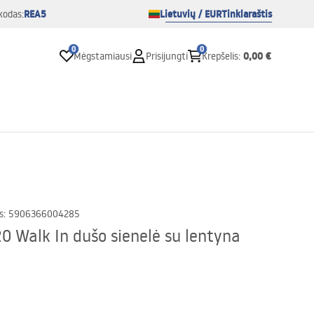
REA5
Lietuvių / EUR
Tinklaraštis
kodas:
0
0
0,00 €
Mėgstamiausi
Prisijungti
Krepšelis
:
s
:
5906366004285
0 Walk In dušo sienelė su lentyna