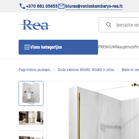
+370 661 05655
biuras@vonioskambarys-rea.lt
PREMIUM
Naujienos
Pe
Visos kategorijos
Pagrindinis puslapis
Dušo kabinos 90x90, 80x80 ir kitos
Walk-In si
Dušo kabinos
Dušo durys
Vonios dušo padėklai
Linijiniai dušo kanalai