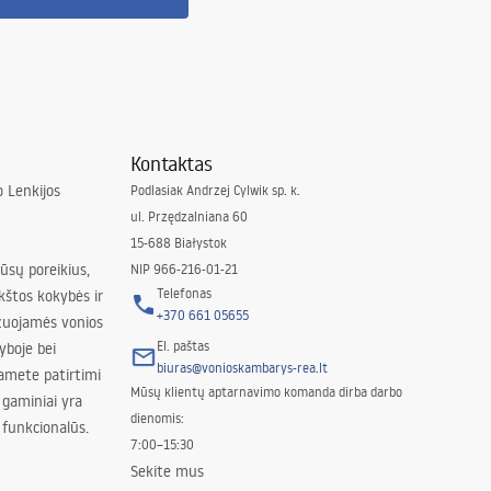
Kontaktas
 Lenkijos
Podlasiak Andrzej Cylwik sp. k.
ul. Przędzalniana 60
15-688 Białystok
jūsų poreikius,
NIP 966-216-01-21
Telefonas
kštos kokybės ir
+370 661 05655
izuojamės vonios
El. paštas
yboje bei
biuras@vonioskambarys-rea.lt
amete patirtimi
Mūsų klientų aptarnavimo komanda dirba darbo
 gaminiai yra
dienomis:
 funkcionalūs.
7:00–15:30
Sekite mus