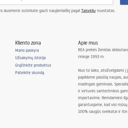
vo duomenis sutinkate gauti naujienlaiškį pagal
Taisyklių
nuostatas.
Kliento zona
Apie mus
REA prekės ženklas debiutavo
Mano paskyra
rinkoje 1993 m.
Užsakymų istorija
Grąžinkite produktus
Nuo to laiko, atsižvelgdami į 
Pateikite skundą
papildome pasiūlą naujais, au
madingais gaminiais. Special
ir virtuvės santechnikos gam
importavime. Remdamiesi ilg
garantuojame, kad visi mūsų
100% saugūs sveikatai ir itin