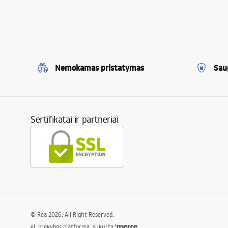
Nemokamas pristatymas
Sau
Sertifikatai ir partneriai
©
Rea
2026
. All Right Reserved.
el. prekybos platforma, sukurta