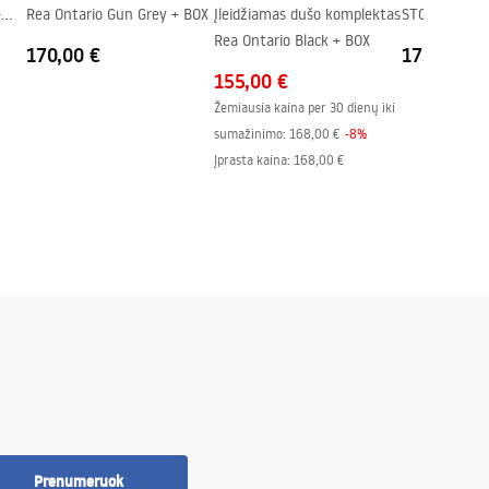
+
Rea Ontario Gun Grey + BOX
Įleidžiamas dušo komplektas
STORM CHRO
Rea Ontario Black + BOX
170,00 €
173,00 €
155,00 €
Žemiausia kaina per 30 dienų iki
sumažinimo:
168,00 €
-
8
%
Įprasta kaina
:
168,00 €
Prenumeruok