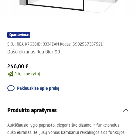
Išpardavimas
SKU
:
REA-K7638
ID
:
3334
EAN kodas
:
5902557337521
Dušo ekranas Rea Bler 90
246,00 €
Išsiųsime rytoj.
Paklauskite apie prekę
Produkto aprašymas
Aukščiausio lygio paprasto, elegantiško dizaino ir funkcionalus
dušo ekranas. Jei jūsų vonios kambariui reikalingos šios funkcijos,