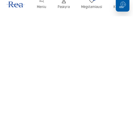
Meniu
Paskyra
Mėgstamiausi
Krepšelis
Naujienlaiškis
Sekite naujienas ir akcijas!
Prenumeruok
Įvesdami ir patvirtindami savo duomenis sutinkate gauti
naujienlaiškį pagal
Taisyklių
nuostatas.