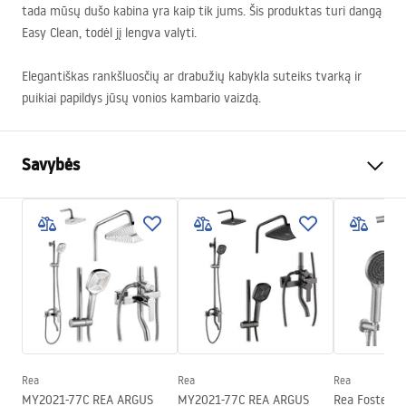
tada mūsų dušo kabina yra kaip tik jums. Šis produktas turi dangą
Easy Clean, todėl jį lengva valyti.
Elegantiškas rankšluosčių ar drabužių kabykla suteiks tvarką ir
puikiai papildys jūsų vonios kambario vaizdą.
Savybės
Dydis (durys x siena)
90
Spalva
Juoda
Kabinos tipas
Walk-in
Stiklo spalva
Transparent 8mm
Seria
Bler
Kabinos kryptis
Universalus
Rea
Rea
Rea
Garantija
24 mėnesių
MY2021-77C REA ARGUS
MY2021-77C REA ARGUS
Rea Foster B