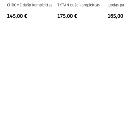
CHROME dušo komplektas
TYTAN dušo komplektas
juodas paslė
rinkinys + D
145,00 €
175,00 €
165,00 €