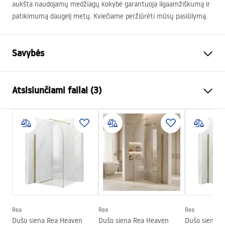
aukšta naudojamų medžiagų kokybė garantuoja ilgaamžiškumą ir
patikimumą daugelį metų. Kviečiame peržiūrėti mūsų pasiūlymą.
Savybės
Spalva
Chrome
Atsisiunčiami failai (3)
Medžiaga
Žalvaris, ABS
Baterijos Tipas
Termostatinis
Saugos informacija
Montavimo būdas
Paviršinis montavimas
Safety_Information_Shower_set.pdf
Aukščio reguliavimas
Taip
Min. aukštis
820
mm
Garantijos sąlygos
Maks. aukštis
1170
mm
Warranty_Terms_and_Conditions_Faucets_-_5.pdf
Vonios snapelis
Taip, pasukama
Slėgio reguliavimas
Taip
Rea
Rea
Rea
Surinkimo instrukcija
Dušo siena Rea Heaven
Dušo siena Rea Heaven
Dušo siena R
Anti-Calc sistema
Taip