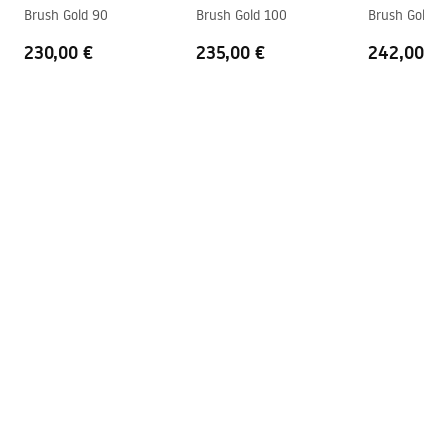
shower_set.pdf
Brush Gold 90
Brush Gold 100
Brush Gold 1
Dengimo technologija
Chrome plating
230,00 €
235,00 €
242,00 €
Jungčių atstumas
150
mm
Garantija
24 mėnesių