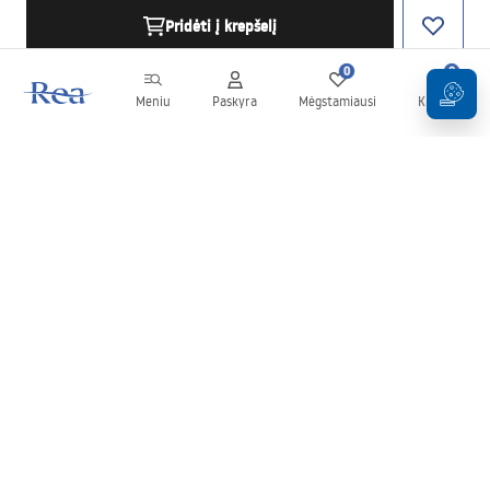
Pridėti į krepšelį
0
0
Meniu
Paskyra
Mėgstamiausi
Krepšelis
Naujienlaiškis
Sekite naujienas ir akcijas!
Prenumeruok
Įvesdami ir patvirtindami savo duomenis sutinkate gauti
naujienlaiškį pagal
Taisyklių
nuostatas.