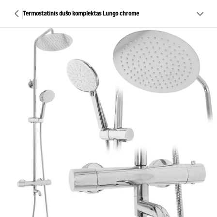
Termostatinis dušo komplektas Lungo chrome