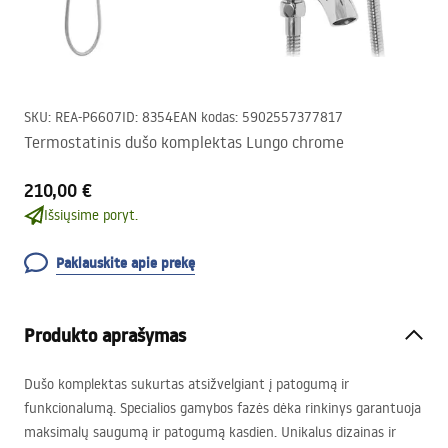
SKU
:
REA-P6607
ID
:
8354
EAN kodas
:
5902557377817
Termostatinis dušo komplektas Lungo chrome
210,00 €
Išsiųsime poryt.
Paklauskite apie prekę
Produkto aprašymas
Dušo komplektas sukurtas atsižvelgiant į patogumą ir
funkcionalumą. Specialios gamybos fazės dėka rinkinys garantuoja
maksimalų saugumą ir patogumą kasdien. Unikalus dizainas ir