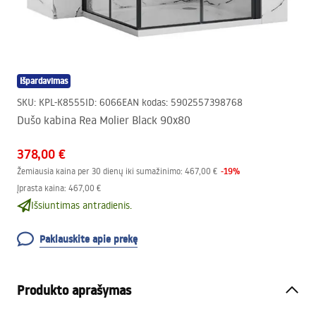
Išpardavimas
SKU
:
KPL-K8555
ID
:
6066
EAN kodas
:
5902557398768
Dušo kabina Rea Molier Black 90x80
378,00 €
-
19
%
Žemiausia kaina per 30 dienų iki sumažinimo:
467,00 €
Įprasta kaina
:
467,00 €
Išsiuntimas antradienis.
Paklauskite apie prekę
Produkto aprašymas