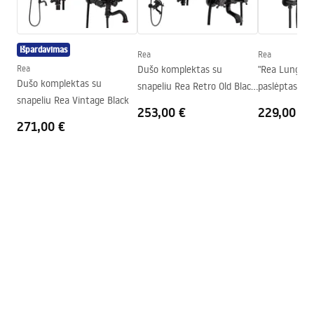
ant grindų
Aukštis (mm)
1900
mm
Kabinos kryptis
Universalus
Išpardavimas
Rea
Rea
Garantija
24 mėnesių
Rea
Dušo komplektas su
"Rea Lungo" 
Dušo komplektas su
snapeliu Rea Retro Old Black
paslėptas duš
„Easy Clean“ danga
Taip, vienoje stiklo pusėje
snapeliu Rea Vintage Black
juodas
DĖŽUTĖ
253,00 €
229,00 €
271,00 €