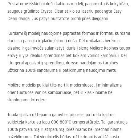
Pristatome išskirtinį dušo kabinos modelį, pagamintą iš kokybiško,
saugaus grūdinto Crystal Clear stiklo su lazeriu padengta Easy
Clean danga. Jūs patys nustatote profilį prieš diegdami.
Kurdami šį modelį naudojome paprastas formas ir formas, kurdami
duris su patogiu ir plačiu įėjimu į dušą. Dėl unikalaus berėmio
dizaino ir galimybės sulankstyti duris į sieną Molière kabinos taupo
erdvę ir yra idealus sprendimas bet kokiam vonios kambariui. Dėl
itin gerai apgalvotų sprendimų, duryse naudojamos tarpinės
užtikrina 100% sandarumą ir patikimumą naudojimo metu.
Molière modelis puikiai tiks ne tik moderniuose, į minimalizmą
orientuotuose vonios kambariuose, bet ir klasikiniame bei
skoningame interjere.
Juoda spalva užtepama gamybos procese, po to du kartus
sukietėja kartu su lapu 600-800°C temperatūroje. Tai garantuoja
100% patvarumą ir atsparumą įbrėžimams bei mechaniniams
pažeidimams. Tai vienintelis būdas, užtikrinantis aukščiausią