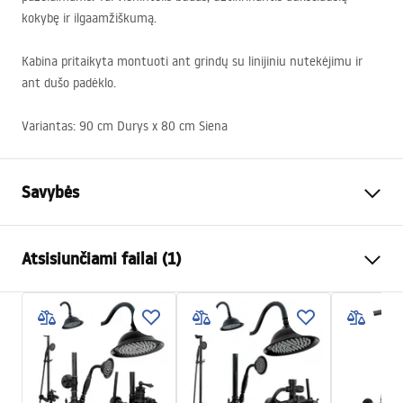
kokybę ir ilgaamžiškumą.
Kabina pritaikyta montuoti ant grindų su linijiniu nutekėjimu ir
ant dušo padėklo.
Variantas: 90 cm Durys x 80 cm Siena
Savybės
Dydis (durys x siena)
90x80
Atsisiunčiami failai (1)
Spalva
Juoda
Kabinos tipas
Kampas
shower manual
Stiklo spalva
Transparent 6mm
shower manual.pdf
Atidarymo būdas
Sulankstoma
Surinkimas
Ant irkluojančio baseino arba