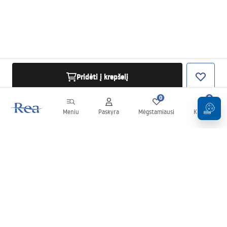
Pridėti į krepšelį
0
0
Meniu
Paskyra
Mėgstamiausi
Krepšelis
Naujienlaiškis
Sekite naujienas ir akcijas!