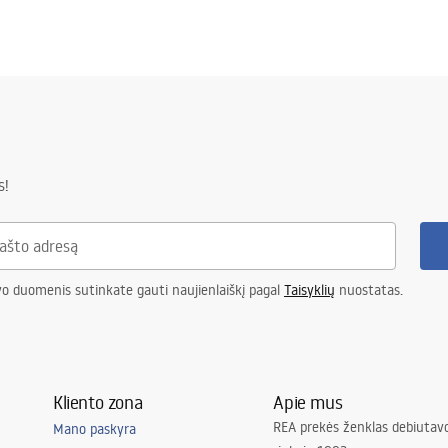
s!
vo duomenis sutinkate gauti naujienlaiškį pagal
Taisyklių
nuostatas.
Kliento zona
Apie mus
REA prekės ženklas debiutavo
Mano paskyra