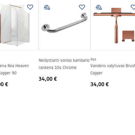
s_-_5.pdf
gnacja
kama
nacja.pdf
Rea
Neslystanti vonios kambario
iena Rea Heaven
Vandens valytuvas Brus
rankena 104 Chrome
Copper 90
Copper
34,00 €
00 €
34,00 €