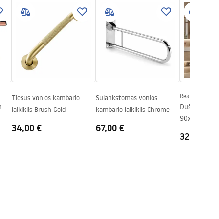
Rea
Tiesus vonios kambario
Sulankstomas vonios
h
Dušo kabina 
laikiklis Brush Gold
kambario laikiklis Chrome
90x90 Brush
34,00 €
67,00 €
322,00 €