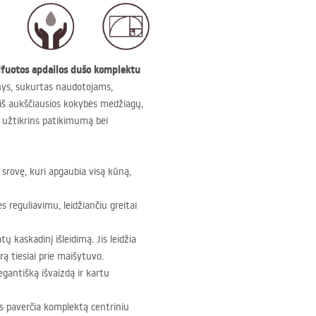
ifuotos apdailos dušo komplektu
inys, sukurtas naudotojams,
š aukščiausios kokybės medžiagų,
r užtikrins patikimumą bei
srovę, kuri apgaubia visą kūną,
 reguliavimu, leidžiančiu greitai
ų kaskadinį išleidimą. Jis leidžia
rą tiesiai prie maišytuvo.
egantišką išvaizdą ir kartu
lės paverčia komplektą centriniu