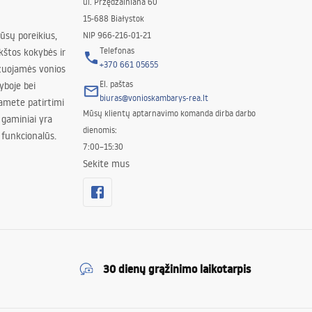
ul. Przędzalniana 60
15-688 Białystok
jūsų poreikius,
NIP 966-216-01-21
Telefonas
kštos kokybės ir
+370 661 05655
izuojamės vonios
El. paštas
yboje bei
biuras@vonioskambarys-rea.lt
amete patirtimi
Mūsų klientų aptarnavimo komanda dirba darbo
 gaminiai yra
dienomis:
 funkcionalūs.
7:00–15:30
Sekite mus
30 dienų grąžinimo laikotarpis