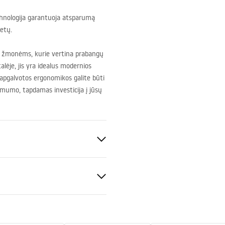
hnologija garantuoja atsparumą
etų.
s žmonėms, kurie vertina prabangų
lėje, jis yra idealus modernios
 apgalvotos ergonomikos galite būti
imumo, tapdamas investicija į jūsų
uksas
S
enos
tijos sąlygos
montavimas
nty_Terms_and_Conditions_