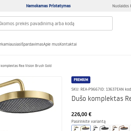
Nemokamas Pristatymas
Nuolaidos 
rkamiausias
Išpardavimas
Apie mus
Kontaktai
 komplektas Rea Vision Brush Gold
PREMIUM
SKU
:
REA-P9667
ID
:
13637
EAN kod
Dušo komplektas Re
226,00 €
Pasirinkite variantą