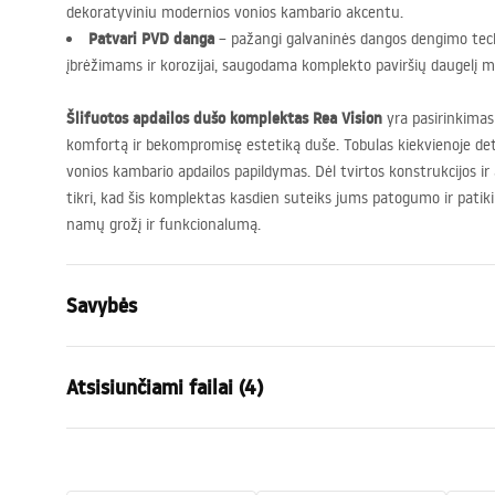
dekoratyviniu modernios vonios kambario akcentu.
Patvari
PVD
danga
– pažangi galvaninės dangos dengimo tec
įbrėžimams ir korozijai, saugodama komplekto paviršių daugelį m
Šlifuotos apdailos dušo komplektas Rea Vision
yra pasirinkima
komfortą ir bekompromisę estetiką duše. Tobulas kiekvienoje deta
vonios kambario apdailos papildymas. Dėl tvirtos konstrukcijos ir
tikri, kad šis komplektas kasdien suteiks jums patogumo ir patik
namų grožį ir funkcionalumą.
Savybės
Spalva
Šlifuotas a
Atsisiunčiami failai (4)
Medžiaga
Žalvaris, AB
Baterijos Tipas
Vienos rank
Saugos informacija
Garan
Montavimo būdas
Paviršinis 
Safety_Information_Shower_set.p
Warra