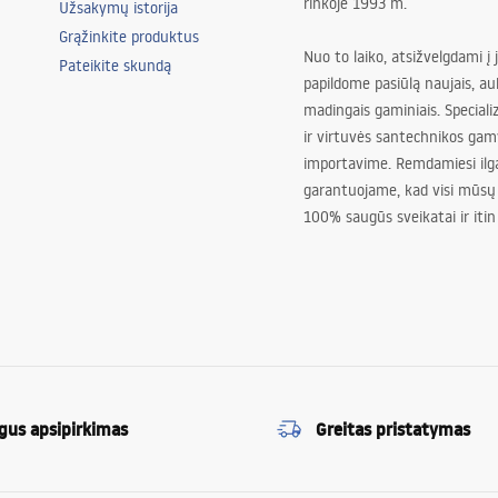
rinkoje 1993 m.
Užsakymų istorija
Grąžinkite produktus
Nuo to laiko, atsižvelgdami į 
Pateikite skundą
papildome pasiūlą naujais, au
madingais gaminiais. Special
ir virtuvės santechnikos gam
importavime. Remdamiesi ilg
garantuojame, kad visi mūsų
100% saugūs sveikatai ir itin
gus apsipirkimas
Greitas pristatymas