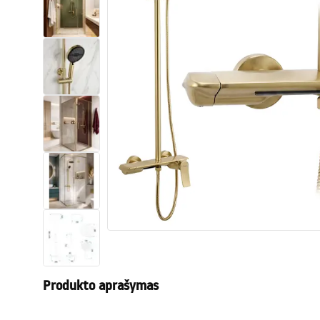
Tualetai
Praustuvas
Vonios ir ekranai
Vonios maišytuvai
Vonios dušai
Virtuvė
Vonios aksesuarai ir baldai
Produkto aprašymas