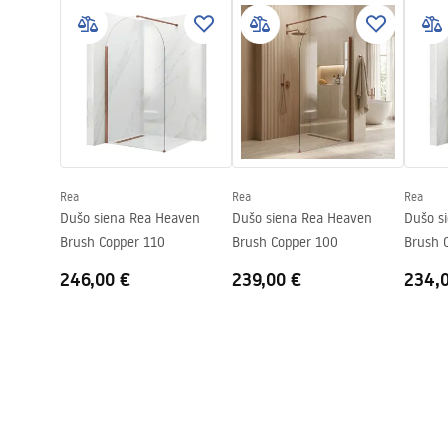
Aukščio reguliavimas
Taip
df
Faucet
Min. aukštis
805
mm
Maks. aukštis
1145
mm
Surinkimo instrukcija
Pielę
Vonios snapelis
Taip, pasu
shower_set.pdf
Pieleg
Slėgio reguliavimas
Taip
Anti-Calc sistema
Taip
Rea
Rea
Rea
Dengimo technologija
PVD
Dušo siena Rea Heaven
Dušo siena Rea Heaven
Dušo s
Jungčių atstumas
150
mm
Brush Copper 110
Brush Copper 100
Brush 
Garantija
5 lat
246,00 €
239,00 €
234,