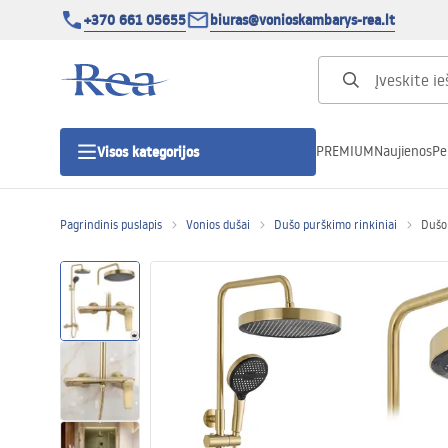
+370 661 05655
biuras@vonioskambarys-rea.lt
PREMIUM
Naujienos
Pe
Visos kategorijos
Pagrindinis puslapis
Vonios dušai
Dušo purškimo rinkiniai
Dušo
Dušo kabinos
Dušo durys
Vonios dušo padėklai
Linijiniai dušo kanalai