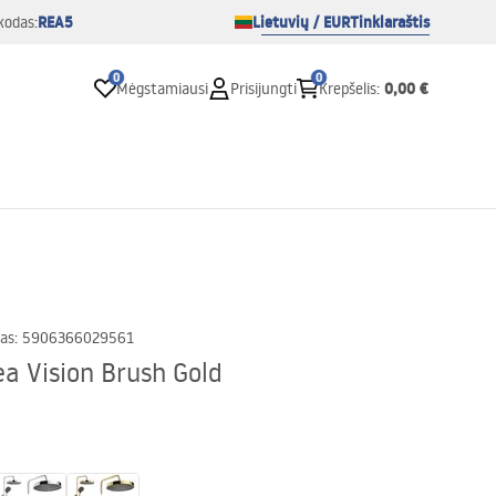
REA5
Lietuvių / EUR
Tinklaraštis
kodas:
0
0
0,00 €
Mėgstamiausi
Prisijungti
Krepšelis
:
as
:
5906366029561
a Vision Brush Gold