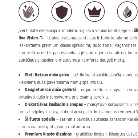
šl
Įvertinkite eleganciją ir modernumą savo vonios kambaryje su
Rea Vision
. Tai idealus prabangaus stiliaus ir funkcionalumo der
ieškantiems premium klasės sprendimų dušo zonai. Pagamintas i
komplektas ne tik pabrėš unikalų jūsų interjero charakterį, bet i
aukščiausią kasdienio maudymosi komfortą daugelį metų.
Plati lietaus dušo galva
– užtikrina atpalaiduojančią vandens 
kiekvieną dušą paversdama namų spa ritualu.
Daugiafunkcė dušo galvutė
– ergonomiška ir lengva, su srovės
pritaikyti dušo intensyvumą prie esamų poreikių.
Diskretiškas kaskadinis snapas
– maišytuvo korpusas turi plat
greitai pripildyti kibirą, dubenį arba patikrinti vandens temperatū
Šlifuota apdaila
– satininis paviršius suteikia santechnikai el
sumažina pirštų atspaudų matomumą.
Premium klasės dizainas
– grakščios linijos ir išbaigtos deta