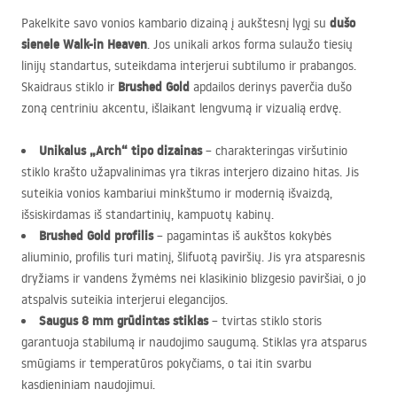
dušo
Pakelkite savo vonios kambario dizainą į aukštesnį lygį su
sienele Walk-in Heaven
. Jos unikali arkos forma sulaužo tiesių
linijų standartus, suteikdama interjerui subtilumo ir prabangos.
Brushed Gold
Skaidraus stiklo ir
apdailos derinys paverčia dušo
zoną centriniu akcentu, išlaikant lengvumą ir vizualią erdvę.
Unikalus „Arch“ tipo dizainas
– charakteringas viršutinio
stiklo krašto užapvalinimas yra tikras interjero dizaino hitas. Jis
suteikia vonios kambariui minkštumo ir modernią išvaizdą,
išsiskirdamas iš standartinių, kampuotų kabinų.
Brushed Gold profilis
– pagamintas iš aukštos kokybės
aliuminio, profilis turi matinį, šlifuotą paviršių. Jis yra atsparesnis
dryžiams ir vandens žymėms nei klasikinio blizgesio paviršiai, o jo
atspalvis suteikia interjerui elegancijos.
Saugus 8 mm grūdintas stiklas
– tvirtas stiklo storis
garantuoja stabilumą ir naudojimo saugumą. Stiklas yra atsparus
smūgiams ir temperatūros pokyčiams, o tai itin svarbu
kasdieniniam naudojimui.