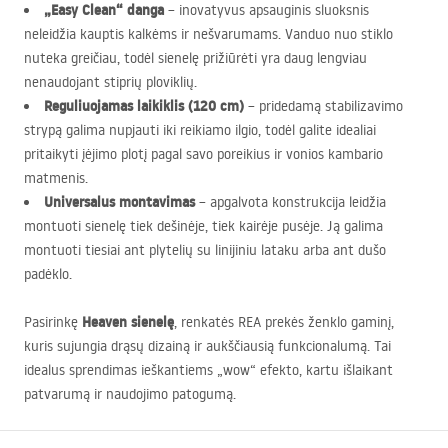
„Easy Clean“ danga
– inovatyvus apsauginis sluoksnis
neleidžia kauptis kalkėms ir nešvarumams. Vanduo nuo stiklo
nuteka greičiau, todėl sienelę prižiūrėti yra daug lengviau
nenaudojant stiprių ploviklių.
Reguliuojamas laikiklis (120 cm)
– pridedamą stabilizavimo
strypą galima nupjauti iki reikiamo ilgio, todėl galite idealiai
pritaikyti įėjimo plotį pagal savo poreikius ir vonios kambario
matmenis.
Universalus montavimas
– apgalvota konstrukcija leidžia
montuoti sienelę tiek dešinėje, tiek kairėje pusėje. Ją galima
montuoti tiesiai ant plytelių su linijiniu lataku arba ant dušo
padėklo.
Heaven sienelę
Pasirinkę
, renkatės
REA
prekės ženklo gaminį,
kuris sujungia drąsų dizainą ir aukščiausią funkcionalumą. Tai
idealus sprendimas ieškantiems „wow“ efekto, kartu išlaikant
patvarumą ir naudojimo patogumą.