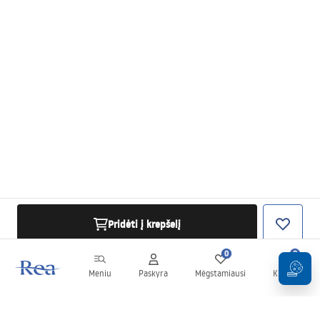
Pridėti į krepšelį
0
0
Meniu
Paskyra
Mėgstamiausi
Krepšelis