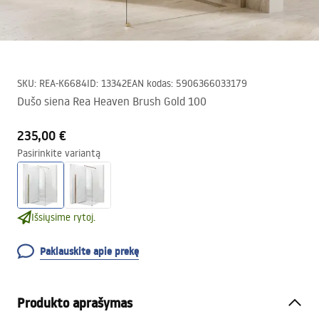
SKU
:
REA-K6684
ID
:
13342
EAN kodas
:
5906366033179
Dušo siena Rea Heaven Brush Gold 100
235,00 €
Pasirinkite variantą
Išsiųsime rytoj.
Paklauskite apie prekę
Produkto aprašymas