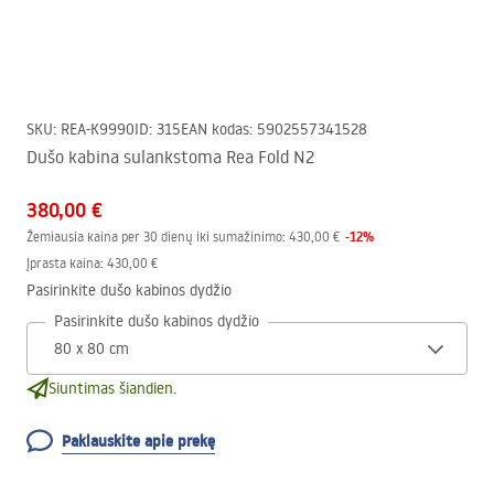
SKU
:
REA-K9990
ID
:
315
EAN kodas
:
5902557341528
Dušo kabina sulankstoma Rea Fold N2
380,00 €
-
12
%
Žemiausia kaina per 30 dienų iki sumažinimo:
430,00 €
Įprasta kaina
:
430,00 €
Pasirinkite dušo kabinos dydžio
Pasirinkite dušo kabinos dydžio
Siuntimas šiandien.
Paklauskite apie prekę