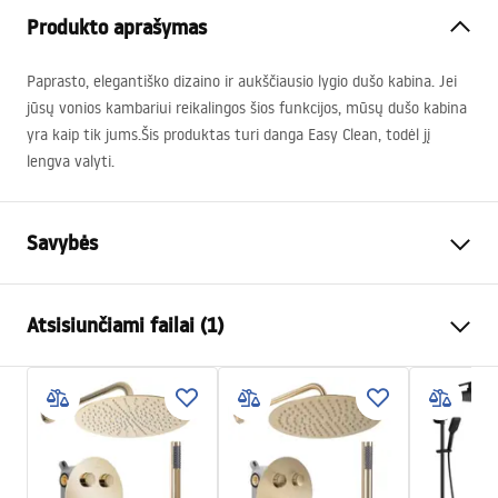
Produkto aprašymas
Paprasto, elegantiško dizaino ir aukščiausio lygio dušo kabina. Jei
jūsų vonios kambariui reikalingos šios funkcijos, mūsų dušo kabina
yra kaip tik jums.Šis produktas turi danga Easy Clean, todėl jį
lengva valyti.
Savybės
Dydis (durys x siena)
80x80, 90x90
Atsisiunčiami failai (1)
Spalva
Chrome
Kabinos tipas
Kampas
manual
Stiklo spalva
Transparent 6mm
manual.pdf
Atidarymo būdas
Sulankstoma, Sulankstomas iš
abiejų pusių