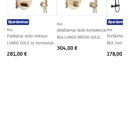
Seria
Fold
Surinkimas
Ant irkluojančio baseino arba
ant grindų
Išpardavimas
Išpardavimas
Rea
Aukštis (mm)
1900
mm
Rea
Įleidžiamas dušo komplektas
Rea
Paslėptas dušo rinkinys
Purškimo du
Kabinos kryptis
Universalus
Rea LUNGO BRUSH GOLD
LUNGO GOLD su termostatu
REA Tom bla
BOX
Garantija
24 mėnesių
304,00 €
+ DĖŽUTĖ
281,00 €
178,00 €
„Easy Clean“ danga
Taip, vienoje stiklo pusėje