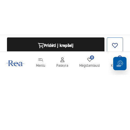
Pridėti į krepšelį
0
0
Meniu
Paskyra
Mėgstamiausi
Krepšelis
Naujienlaiškis
Sekite naujienas ir akcijas!