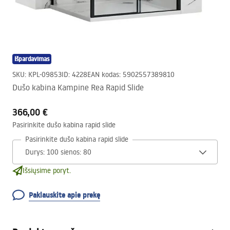
Išpardavimas
SKU
:
KPL-09853
ID
:
4228
EAN kodas
:
5902557389810
Dušo kabina Kampine Rea Rapid Slide
366,00 €
Pasirinkite dušo kabina rapid slide
Pasirinkite dušo kabina rapid slide
Išsiųsime poryt.
Paklauskite apie prekę