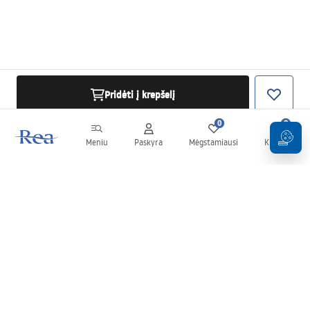
Pridėti į krepšelį
0
0
Meniu
Paskyra
Mėgstamiausi
Krepšelis
Naujienlaiškis
Sekite naujienas ir akcijas!