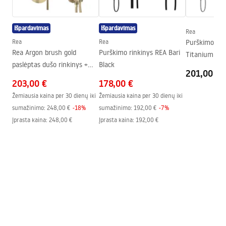
Kabinos tipas
Kampas
Stiklo spalva
Transparent 6mm
Išpardavimas
Išpardavimas
Rea
Atidarymo būdas
Stumdomas
Rea
Rea
Purškimo rin
Rea Argon brush gold
Purškimo rinkinys REA Bari
Aukštis (mm)
1950
mm
Titanium
paslėptas dušo rinkinys +
Black
Kabinos kryptis
Universalus
201,00 €
DĖŽUTĖ
203,00 €
178,00 €
Garantija
24 mėnesių
Žemiausia kaina per 30 dienų iki
Žemiausia kaina per 30 dienų iki
sumažinimo:
248,00 €
-
18
%
sumažinimo:
192,00 €
-
7
%
Įprasta kaina
:
248,00 €
Įprasta kaina
:
192,00 €