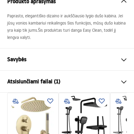
Produkto aprašymas
Paprasto, elegantiško dizaino ir aukščiausio lygio dušo kabina. Jei
jūsų vonios kambariui reikalingos šios funkcijos, mūsų dušo kabina
yra kaip tik jums.Šis produktas turi danga Easy Clean, todėl jį
lengva valyti.
Savybės
Dydis (durys x siena)
100x100, 100x80, 100x90,
Atsisiunčiami failai (1)
110x80, 110x90, 110x100,
120x80, 120x90, 120x100,
130x80, 130x90, 130x100,
shower manual
140x80, 140x90, 140x100,
shower manual.pdf
150x80, 150x90, 150x100,
160x80, 160x90, 160x100
Spalva
Juoda