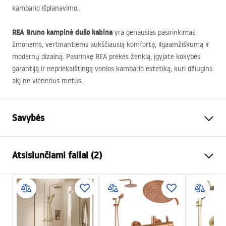
kambario išplanavimo.
REA
Bruno kampinė dušo kabina
yra geriausias pasirinkimas
žmonėms, vertinantiems aukščiausią komfortą, ilgaamžiškumą ir
modernų dizainą. Pasirinkę
REA
prekės ženklą, įgyjate kokybės
garantiją ir nepriekaištingą vonios kambario estetiką, kuri džiugins
akį ne vienerius metus.
Savybės
Dydis (durys x siena)
100x80
Atsisiunčiami failai (2)
Spalva
Šlifuotas varis
Kabinos tipas
Kampas
Warunki bezpieczeństwa
Stiklo spalva
Transparent 6mm
WARUNKI BEZPIECZENSTWA KABINY DRZWI
Atidarymo būdas
Pakreipiamas
PARAWANY.pdf
Seria
Bruno