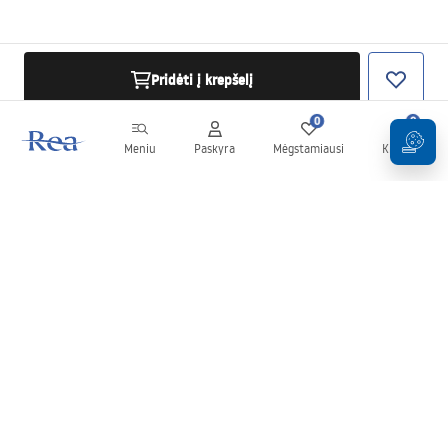
Pridėti į krepšelį
0
0
Meniu
Paskyra
Mėgstamiausi
Krepšelis
Naujienlaiškis
Sekite naujienas ir akcijas!
Prenumeruok
Įvesdami ir patvirtindami savo duomenis sutinkate gauti