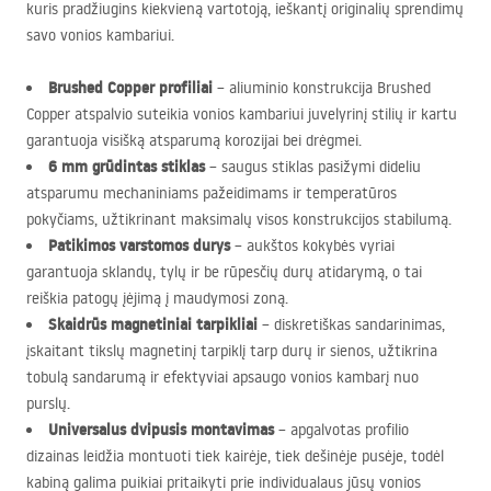
kuris pradžiugins kiekvieną vartotoją, ieškantį originalių sprendimų
savo vonios kambariui.
Brushed Copper profiliai
– aliuminio konstrukcija Brushed
Copper atspalvio suteikia vonios kambariui juvelyrinį stilių ir kartu
garantuoja visišką atsparumą korozijai bei drėgmei.
6 mm grūdintas stiklas
– saugus stiklas pasižymi dideliu
atsparumu mechaniniams pažeidimams ir temperatūros
pokyčiams, užtikrinant maksimalų visos konstrukcijos stabilumą.
Patikimos varstomos durys
– aukštos kokybės vyriai
garantuoja sklandų, tylų ir be rūpesčių durų atidarymą, o tai
reiškia patogų įėjimą į maudymosi zoną.
Skaidrūs magnetiniai tarpikliai
– diskretiškas sandarinimas,
įskaitant tikslų magnetinį tarpiklį tarp durų ir sienos, užtikrina
tobulą sandarumą ir efektyviai apsaugo vonios kambarį nuo
purslų.
Universalus dvipusis montavimas
– apgalvotas profilio
dizainas leidžia montuoti tiek kairėje, tiek dešinėje pusėje, todėl
kabiną galima puikiai pritaikyti prie individualaus jūsų vonios