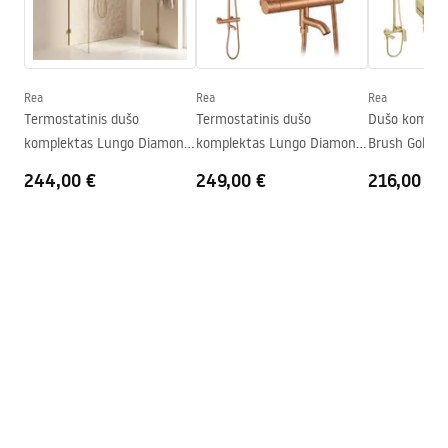
Surinkimas
Ant irkluojančio baseino arba
Garantijos sąlygos
ant grindų
Warranty_Terms_and_Conditions_-
Aukštis (mm)
1950
mm
_Shower_Doors__Enclosures__Panels__Bath_Screens_-
Rea
Rea
Rea
_24.pdf
Kabinos kryptis
Universalus
Termostatinis dušo
Termostatinis dušo
Dušo komple
komplektas Lungo Diamond
komplektas Lungo Diamond
Brush Gold
Garantija
24 mėnesių
Gold Brush
Copper Brush
244,00 €
249,00 €
216,00 €
„Easy Clean“ danga
Nie