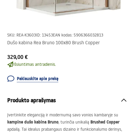
SKU
:
REA-K3603
ID
:
13453
EAN kodas
:
5906366032813
Dušo kabina Rea Bruno 100x80 Brush Copper
329,00 €
Išsiuntimas antradienis.
Paklauskite apie prekę
Produkto aprašymas
Įvertinkite eleganciją ir modernumą savo vonios kambaryje su
kampine dušo kabina Bruno
Brushed Copper
, turinčia unikalią
apdailą. Tai idealus prabangaus dizaino ir funkcionalumo derinys,