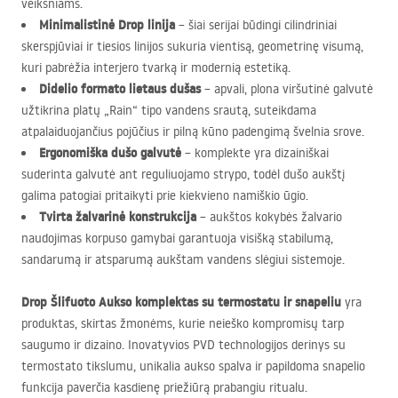
veiksniams.
Minimalistinė Drop linija
– šiai serijai būdingi cilindriniai
skerspjūviai ir tiesios linijos sukuria vientisą, geometrinę visumą,
kuri pabrėžia interjero tvarką ir modernią estetiką.
Didelio formato lietaus dušas
– apvali, plona viršutinė galvutė
užtikrina platų „Rain“ tipo vandens srautą, suteikdama
atpalaiduojančius pojūčius ir pilną kūno padengimą švelnia srove.
Ergonomiška dušo galvutė
– komplekte yra dizainiškai
suderinta galvutė ant reguliuojamo strypo, todėl dušo aukštį
galima patogiai pritaikyti prie kiekvieno namiškio ūgio.
Tvirta žalvarinė konstrukcija
– aukštos kokybės žalvario
naudojimas korpuso gamybai garantuoja visišką stabilumą,
sandarumą ir atsparumą aukštam vandens slėgiui sistemoje.
Drop Šlifuoto Aukso komplektas su termostatu ir snapeliu
yra
produktas, skirtas žmonėms, kurie neieško kompromisų tarp
saugumo ir dizaino. Inovatyvios
PVD
technologijos derinys su
termostato tikslumu, unikalia aukso spalva ir papildoma snapelio
funkcija paverčia kasdienę priežiūrą prabangiu ritualu.