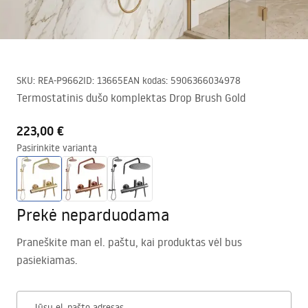
SKU
:
REA-P9662
ID
:
13665
EAN kodas
:
5906366034978
Termostatinis dušo komplektas Drop Brush Gold
223,00 €
Pasirinkite variantą
Prekė neparduodama
Praneškite man el. paštu, kai produktas vėl bus
pasiekiamas.
Jūsų el. pašto adresas