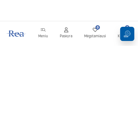
0
0
Meniu
Paskyra
Mėgstamiausi
Krepšelis
Naujienlaiškis
Sekite naujienas ir akcijas!
Prenumeruok
Įvesdami ir patvirtindami savo duomenis sutinkate gauti
naujienlaiškį pagal
Taisyklių
nuostatas.