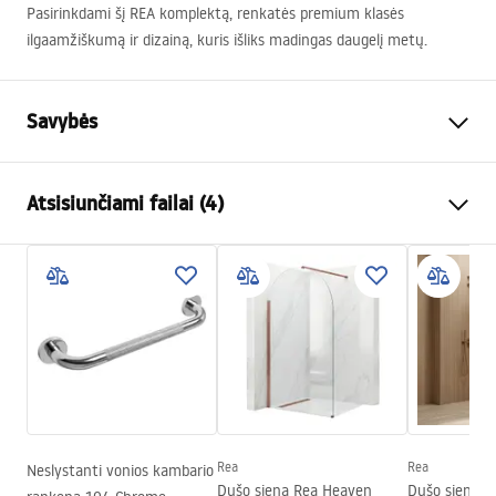
Pasirinkdami šį
REA
komplektą, renkatės premium klasės
ilgaamžiškumą ir dizainą, kuris išliks madingas daugelį metų.
Savybės
Spalva
Šlifuotas auksas
Atsisiunčiami failai (4)
Medžiaga
Žalvaris, ABS
Baterijos Tipas
Termostatinis
Saugos informacija
Montavimo būdas
Paviršinis montavimas
Safety_Information_Shower_set.pdf
Aukščio reguliavimas
Taip
Min. aukštis
845
mm
Garantijos sąlygos
Maks. aukštis
1205
mm
Warranty_Terms_and_Conditions_Faucets_-_5.pdf
Vonios snapelis
Taip, fiksuota
Slėgio reguliavimas
Ne
Rea
Rea
Neslystanti vonios kambario
Surinkimo instrukcija
Dušo siena Rea Heaven
Dušo siena R