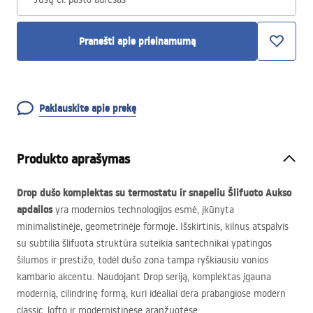
Pranešti apie prieinamumą
Paklauskite apie prekę
Produkto aprašymas
Drop dušo komplektas su termostatu ir snapeliu Šlifuoto Aukso
apdailos
yra modernios technologijos esmė, įkūnyta
minimalistinėje, geometrinėje formoje. Išskirtinis, kilnus atspalvis
su subtilia šlifuota struktūra suteikia santechnikai ypatingos
šilumos ir prestižo, todėl dušo zona tampa ryškiausiu vonios
kambario akcentu. Naudojant Drop seriją, komplektas įgauna
modernią, cilindrinę formą, kuri idealiai dera prabangiose modern
classic, lofto ir modernistinėse aranžuotėse.