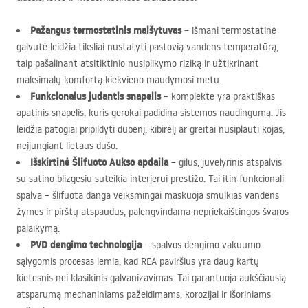
Pažangus termostatinis maišytuvas
– išmani termostatinė
galvutė leidžia tiksliai nustatyti pastovią vandens temperatūrą,
taip pašalinant atsitiktinio nusiplikymo riziką ir užtikrinant
maksimalų komfortą kiekvieno maudymosi metu.
Funkcionalus judantis snapelis
– komplekte yra praktiškas
apatinis snapelis, kuris gerokai padidina sistemos naudingumą. Jis
leidžia patogiai pripildyti dubenį, kibirėlį ar greitai nusiplauti kojas,
neįjungiant lietaus dušo.
Išskirtinė Šlifuoto Aukso apdaila
– gilus, juvelyrinis atspalvis
su satino blizgesiu suteikia interjerui prestižo. Tai itin funkcionali
spalva – šlifuota danga veiksmingai maskuoja smulkias vandens
žymes ir pirštų atspaudus, palengvindama nepriekaištingos švaros
palaikymą.
PVD
dengimo technologija
– spalvos dengimo vakuumo
sąlygomis procesas lemia, kad
REA
paviršius yra daug kartų
kietesnis nei klasikinis galvanizavimas. Tai garantuoja aukščiausią
atsparumą mechaniniams pažeidimams, korozijai ir išoriniams