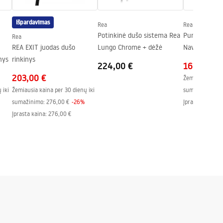
Išpardavimas
Rea
Rea
Potinkinė dušo sistema Rea
Purškimo rin
Rea
REA EXIT juodas dušo
Lungo Chrome + dėžė
Navaro
nys
rinkinys
224,00 €
161,00 €
203,00 €
Žemiausia kaina
 iki
Žemiausia kaina per 30 dienų iki
sumažinimo:
1
sumažinimo:
276,00 €
-
26
%
Įprasta kaina
:
1
Įprasta kaina
:
276,00 €