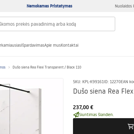
Nemokamas Pristatymas
Nuolaidos 
rkamiausias
Išpardavimas
Apie mus
Kontaktai
enos
Dušo siena Rea Flexi Transparent / Black 110
SKU
:
KPL-K99161
ID
:
12270
EAN ko
Dušo siena Rea Flex
237,00 €
Siuntimas šiandien.