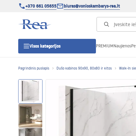
+370 661 05655
biuras@vonioskambarys-rea.lt
PREMIUM
Naujienos
Pe
Visos kategorijos
Pagrindinis puslapis
Dušo kabinos 90x90, 80x80 ir kitos
Walk-In si
Dušo kabinos
Dušo durys
Vonios dušo padėklai
Linijiniai dušo kanalai