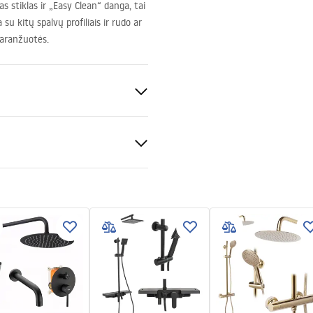
 stiklas ir „Easy Clean“ danga, tai
 su kitų spalvų profiliais ir rudo ar
s aranžuotės.
nt 8mm
vimo instrukcija
kcja_monta__u___cianki_Fle
nčio baseino arba ant grindų