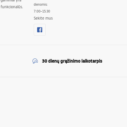
 gaminiai yra
dienomis:
 funkcionalūs.
7:00–15:30
Sekite mus
30 dienų grąžinimo laikotarpis