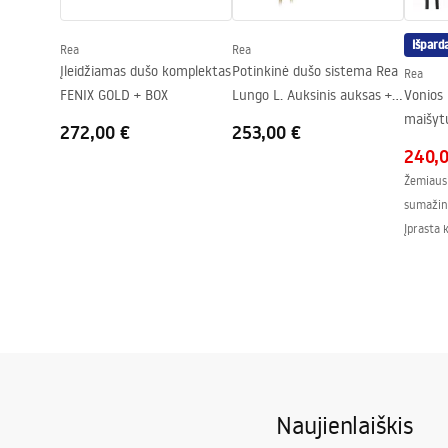
„Easy Clean“ danga
Taip, vienoj
Išpard
Rea
Rea
Įleidžiamas dušo komplektas
Potinkinė dušo sistema Rea
Rea
FENIX GOLD + BOX
Lungo L. Auksinis auksas +
Vonios 
DĖŽUTĖ
maišyt
272,00 €
253,00 €
Lungo 
240,
Žemiausi
sumažin
Įprasta 
Naujienlaiškis