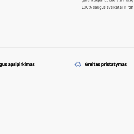
garantuojame, kad visi mūsų
100% saugūs sveikatai ir itin
gus apsipirkimas
Greitas pristatymas