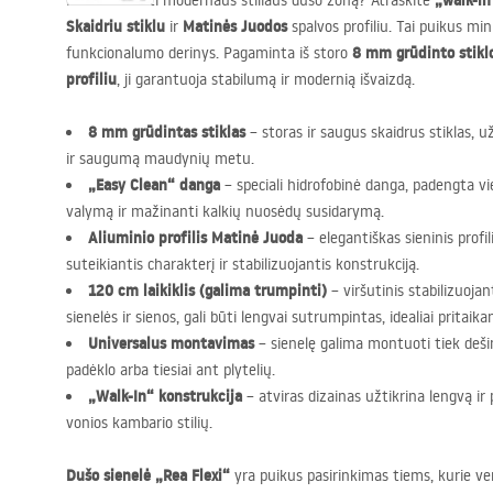
„walk-in
Norite sukurti modernaus stiliaus dušo zoną? Atraskite
Skaidriu stiklu
Matinės Juodos
ir
spalvos profiliu. Tai puikus mi
8 mm grūdinto stikl
funkcionalumo derinys. Pagaminta iš storo
profiliu
, ji garantuoja stabilumą ir modernią išvaizdą.
8 mm grūdintas stiklas
– storas ir saugus skaidrus stiklas, u
ir saugumą maudynių metu.
„Easy Clean“ danga
– speciali hidrofobinė danga, padengta vi
valymą ir mažinanti kalkių nuosėdų susidarymą.
Aliuminio profilis Matinė Juoda
– elegantiškas sieninis profi
suteikiantis charakterį ir stabilizuojantis konstrukciją.
120 cm laikiklis (galima trumpinti)
– viršutinis stabilizuojan
sienelės ir sienos, gali būti lengvai sutrumpintas, idealiai pritai
Universalus montavimas
– sienelę galima montuoti tiek dešin
padėklo arba tiesiai ant plytelių.
„Walk-In“ konstrukcija
– atviras dizainas užtikrina lengvą i
vonios kambario stilių.
Dušo sienelė „Rea Flexi“
yra puikus pasirinkimas tiems, kurie ve