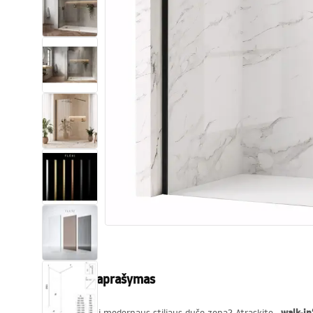
Tualetai
Praustuvas
Vonios ir ekranai
Vonios maišytuvai
Vonios dušai
Virtuvė
Vonios aksesuarai ir baldai
Produkto aprašymas