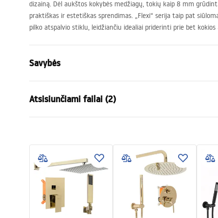
dizainą. Dėl aukštos kokybės medžiagų, tokių kaip 8 mm grūdintas
praktiškas ir estetiškas sprendimas. „Flexi“ serija taip pat siūloma
pilko atspalvio stiklu, leidžiančiu idealiai priderinti prie bet kokio
Savybės
Dydis (durys x siena)
110
Atsisiunčiami failai (2)
Spalva
Juoda
Kabinos tipas
Walk-in
Informacje o
Stiklo spalva
Transpare
Monta
bezpieczeństwie
Instru
Seria
Flexi
WARUNKI_BEZPIECZENSTWA_KABI
xi.pdf
Surinkimas
Ant irkluoja
NY_DRZWI_PARAWANY.pdf
Aukštis (mm)
1950
mm
Kabinos kryptis
Universalus
Garantija
24 mėnesių