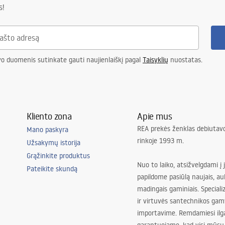
s!
vo duomenis sutinkate gauti naujienlaiškį pagal
Taisyklių
nuostatas.
Kliento zona
Apie mus
REA prekės ženklas debiutavo
Mano paskyra
rinkoje 1993 m.
Užsakymų istorija
Grąžinkite produktus
Nuo to laiko, atsižvelgdami į 
Pateikite skundą
papildome pasiūlą naujais, au
madingais gaminiais. Special
ir virtuvės santechnikos gam
importavime. Remdamiesi ilg