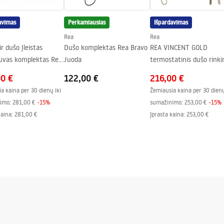
e stiklo pusėje
avimas
Perkamiausias
Išpardavimas
Rea
Rea
ir dušo Įleistas
Dušo komplektas Rea Bravo
REA VINCENT GOLD
uvas komplektas Rea
Juoda
termostatinis dušo rinki
Black juodas + BOX
00 €
122,00 €
216,00 €
a kaina per 30 dienų iki
Žemiausia kaina per 30 dienų
imo:
281,00 €
-
15
%
sumažinimo:
253,00 €
-
15
%
kaina
:
281,00 €
Įprasta kaina
:
253,00 €