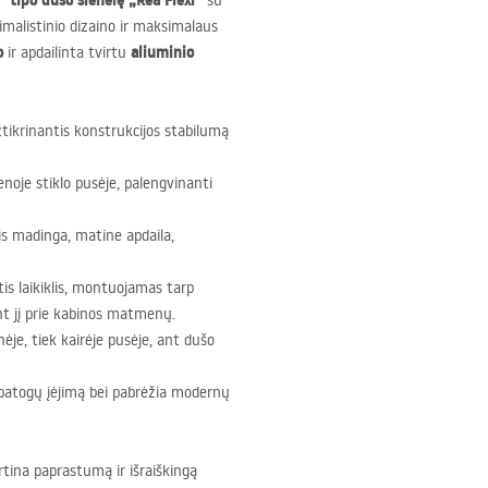
“ tipo dušo sienelę „Rea Flexi“
su
nimalistinio dizaino ir maksimalaus
o
aliuminio
ir apdailinta tvirtu
žtikrinantis konstrukcijos stabilumą
enoje stiklo pusėje, palengvinanti
lis madinga, matine apdaila,
tis laikiklis, montuojamas tarp
kant jį prie kabinos matmenų.
ėje, tiek kairėje pusėje, ant dušo
r patogų įėjimą bei pabrėžia modernų
rtina paprastumą ir išraiškingą