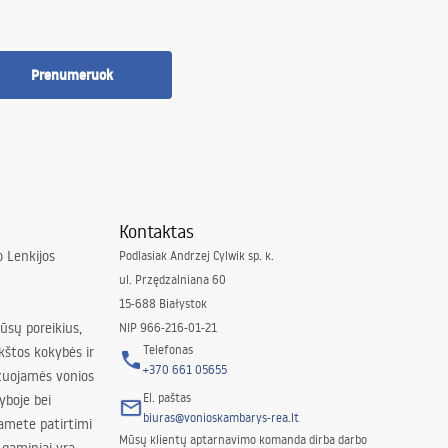
Prenumeruok
Kontaktas
 Lenkijos
Podlasiak Andrzej Cylwik sp. k.
ul. Przędzalniana 60
15-688 Białystok
jūsų poreikius,
NIP 966-216-01-21
Telefonas
kštos kokybės ir
+370 661 05655
izuojamės vonios
El. paštas
yboje bei
biuras@vonioskambarys-rea.lt
amete patirtimi
Mūsų klientų aptarnavimo komanda dirba darbo