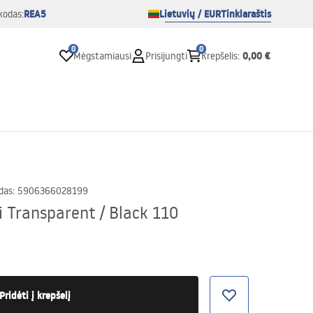
REA5
Lietuvių / EUR
Tinklaraštis
kodas:
0
0
0,00 €
Mėgstamiausi
Prisijungti
Krepšelis
:
das
:
5906366028199
i Transparent / Black 110
Pridėti į krepšelį