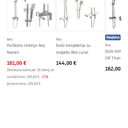
Atidarymo būdas
Pakreipiamas
PARAWANY.pdf
Seria
Primo
Surinkimas
Ant irkluojančio baseino arba
Montavimo instrukcija
ant grindų
Kabina Primo Swing.pdf
Aukštis (mm)
1900
mm
Naujiena
Rea
Rea
Kabinos kryptis
Kairė arba dešinė
Purškimo rinkinys Rea
Dušo komplektas su
Rea
Techninis brėžinys
Dušo komplek
Navaro
snapeliu Rea Lucas
Garantija
24 mėnesių
PRIMO SWING DOOR WITH SIDE PANEL.pdf
Clif Titan
161,00 €
144,00 €
„Easy Clean“ danga
Nie
162,00 €
Žemiausia kaina per 30 dienų iki
sumažinimo:
195,00 €
-
17
%
Įprasta kaina
:
195,00 €