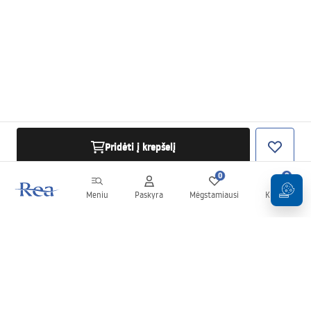
Pridėti į krepšelį
0
0
Meniu
Paskyra
Mėgstamiausi
Krepšelis
Naujienlaiškis
Sekite naujienas ir akcijas!