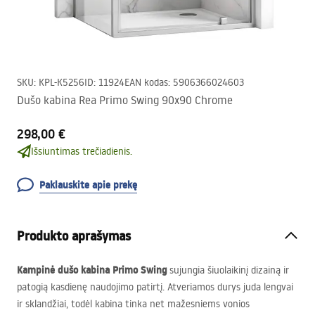
SKU
:
KPL-K5256
ID
:
11924
EAN kodas
:
5906366024603
Dušo kabina Rea Primo Swing 90x90 Chrome
298,00 €
Išsiuntimas trečiadienis.
Paklauskite apie prekę
Produkto aprašymas
Kampinė dušo kabina Primo Swing
sujungia šiuolaikinį dizainą ir
patogią kasdienę naudojimo patirtį. Atveriamos durys juda lengvai
ir sklandžiai, todėl kabina tinka net mažesniems vonios