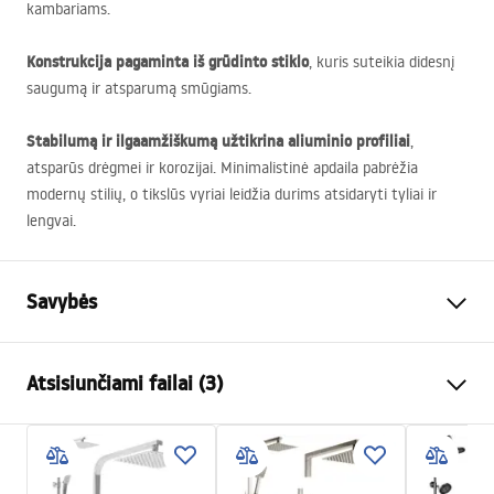
kambariams.
Konstrukcija pagaminta iš grūdinto stiklo
, kuris suteikia didesnį
saugumą ir atsparumą smūgiams.
Stabilumą ir ilgaamžiškumą užtikrina aliuminio profiliai
,
atsparūs drėgmei ir korozijai. Minimalistinė apdaila pabrėžia
modernų stilių, o tikslūs vyriai leidžia durims atsidaryti tyliai ir
lengvai.
Savybės
Dydis (durys x siena)
90x90
Atsisiunčiami failai (3)
Spalva
Chrome
Kabinos tipas
Kampas
Warunki bezpieczeństwa
Stiklo spalva
Transparent 4mm
WARUNKI BEZPIECZENSTWA KABINY DRZWI