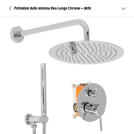
Potinkinė dušo sistema Rea Lungo Chrome + dėžė