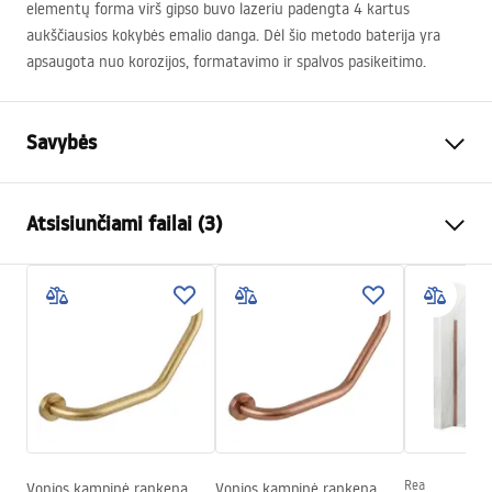
elementų forma virš gipso buvo lazeriu padengta 4 kartus
aukščiausios kokybės emalio danga. Dėl šio metodo baterija yra
apsaugota nuo korozijos, formatavimo ir spalvos pasikeitimo.
Savybės
Spalva
Chrome
Atsisiunčiami failai (3)
Medžiaga
Žalvaris, ABS
Baterijos Tipas
Vienos rankenos
Saugos informacija
Montavimo būdas
Paslėpta sienoje
Safety_Information_Shower_set.pdf
Aukščio reguliavimas
Taip
Vonios snapelis
Ne
Garantijos sąlygos
Slėgio reguliavimas
Taip
Warranty_Terms_and_Conditions_Faucets_-_5.pdf
Anti-Calc sistema
Taip
Dengimo technologija
Chrome plating
Rea
Vonios kampinė rankena
Vonios kampinė rankena