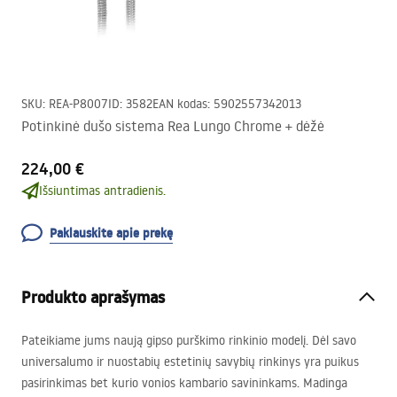
SKU
:
REA-P8007
ID
:
3582
EAN kodas
:
5902557342013
Potinkinė dušo sistema Rea Lungo Chrome + dėžė
224,00 €
Išsiuntimas antradienis.
Paklauskite apie prekę
Produkto aprašymas
Pateikiame jums naują gipso purškimo rinkinio modelį. Dėl savo
universalumo ir nuostabių estetinių savybių rinkinys yra puikus
pasirinkimas bet kurio vonios kambario savininkams. Madinga