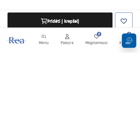
Pridėti į krepšelį
0
0
Meniu
Paskyra
Mėgstamiausi
Krepšelis
Naujienlaiškis
Sekite naujienas ir akcijas!
Prenumeruok
Įvesdami ir patvirtindami savo duomenis sutinkate gauti