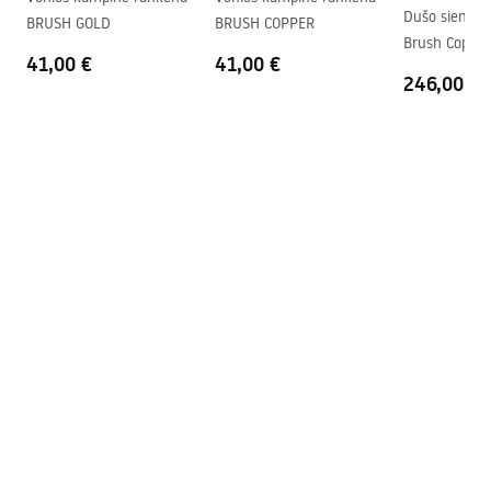
Surinkimo instrukcija
Dušo siena R
BRUSH GOLD
BRUSH COPPER
Garantija
24 mėnesių
shower_set.pdf
Brush Copper
41,00 €
41,00 €
246,00 €