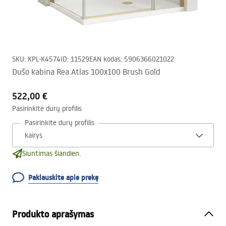
SKU
:
KPL-K4574
ID
:
11529
EAN kodas
:
5906366021022
Dušo kabina Rea Atlas 100x100 Brush Gold
522,00 €
Pasirinkite durų profilis
Pasirinkite durų profilis
Siuntimas šiandien.
Paklauskite apie prekę
Produkto aprašymas