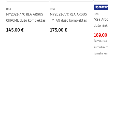
Instrukcja montażu kabiny Atlas.pdf
Aukštis (mm)
2000
mm
Išpardavimas
Rea
Rea
Kabinos kryptis
Kairė arba dešinė
MY2021-77C REA ARGUS
MY2021-77C REA ARGUS
Rea
"Rea Argon" j
CHROME dušo komplektas
TYTAN dušo komplektas
Garantija
24 mėnesių
dušo rinkiny
145,00 €
175,00 €
„Easy Clean“ danga
Taip, vienoje stiklo pusėje
189,00 €
Žemiausia kaina
sumažinimo:
2
Įprasta kaina
:
2