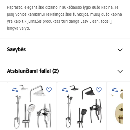
Paprasto, elegantiško dizaino ir aukščiausio lygio dušo kabina. Jei
jūsų vonios kambariui reikalingos šios funkcijos, mūsų dušo kabina
yra kaip tik jums.Šis produktas turi danga Easy Clean, todėl jį
lengva valyti.
Savybės
Dydis (durys x siena)
100x100
Atsisiunčiami failai (2)
Spalva
Šlifuotas auksas
Kabinos tipas
Kampas
Warunki bezpieczeństwa
Stiklo spalva
Transparent 6mm
WARUNKI BEZPIECZENSTWA KABINY DRZWI
Atidarymo būdas
Pakreipiamas
PARAWANY.pdf
Seria
Atlas
Surinkimas
Ant irkluojančio baseino arba
Instrukcja montażu
ant grindų