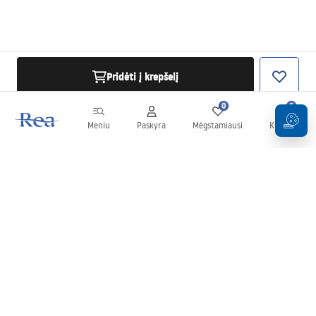
Pridėti į krepšelį
0
0
Meniu
Paskyra
Mėgstamiausi
Krepšelis
Naujienlaiškis
Sekite naujienas ir akcijas!
Prenumeruok