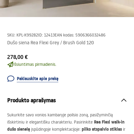
SKU
:
KPL-K99282
ID
:
12413
EAN kodas
:
5906366032486
Dušo siena Rea Flexi Grey / Brush Gold 120
278,00 €
Išsiuntimas pirmadienis.
Paklauskite apie prekę
Produkto aprašymas
Sukurkite savo vonios kambaryje poilsio zoną, pasižyminčią
Rea Flexi walk-in
išskirtiniu ir elegantišku charakteriu. Pasirinkite
dušo sienelę
pilko atspalvio stiklas
įspūdingoje komplektacijoje:
ir