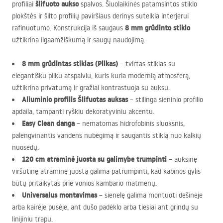
šlifuoto aukso
profiliai
spalvos. Šiuolaikinės patamsintos stiklo
plokštės ir šilto profilių paviršiaus derinys suteikia interjerui
8 mm grūdinto stiklo
rafinuotumo. Konstrukcija iš saugaus
užtikrina ilgaamžiškumą ir saugų naudojimą.
8 mm grūdintas stiklas (Pilkas)
– tvirtas stiklas su
elegantišku pilku atspalviu, kuris kuria modernią atmosferą,
užtikrina privatumą ir gražiai kontrastuoja su auksu.
Aliuminio profilis Šlifuotas auksas
– stilinga sieninio profilio
apdaila, tampanti ryškiu dekoratyviniu akcentu.
Easy Clean danga
– nematomas hidrofobinis sluoksnis,
palengvinantis vandens nubėgimą ir saugantis stiklą nuo kalkių
nuosėdų.
120 cm atraminė juosta su galimybe trumpinti
– auksinę
viršutinę atraminę juostą galima patrumpinti, kad kabinos gylis
būtų pritaikytas prie vonios kambario matmenų.
Universalus montavimas
– sienelę galima montuoti dešinėje
arba kairėje pusėje, ant dušo padėklo arba tiesiai ant grindų su
linijiniu trapu.