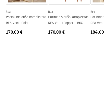
Surinkimas
Ant irkluojančio baseino arba
ant grindų
Rea
Rea
Rea
Potinkinis dušo komplektas
Potinkinis dušo komplektas
Potinkinis d
Aukštis (mm)
1950
mm
REA Venti Gold
REA Venti Copper + BOX
REA Venti Br
Kabinos kryptis
Universalus
BOX
170,00 €
170,00 €
184,00 €
Garantija
24 mėnesių
„Easy Clean“ danga
Taip, vienoje stiklo pusėje