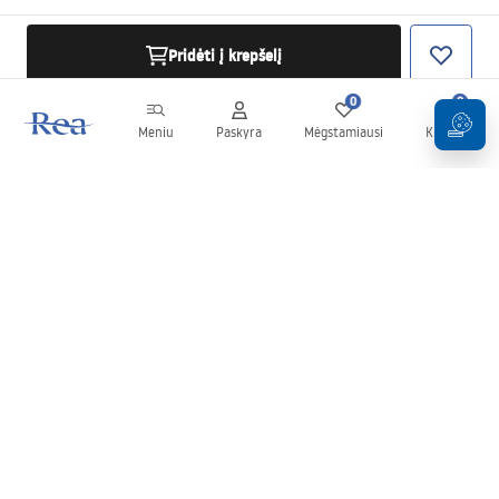
Pridėti į krepšelį
0
0
Meniu
Paskyra
Mėgstamiausi
Krepšelis
Naujienlaiškis
Sekite naujienas ir akcijas!
Prenumeruok
Įvesdami ir patvirtindami savo duomenis sutinkate gauti
naujienlaiškį pagal
Taisyklių
nuostatas.