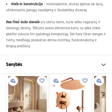
Walk-In konstrukcija
– minimalistinis, atviras įėjimas be durų,
užtikrinantis patogų naudojimą ir šiuolaikišką išvaizdą.
Rea Flexi dušo sienelė
yra skirta tiems, kurie ieško neįprastų ir
skoningų derinių. Šlifuoto aukso elementai kartu su pilka stiklo
plokšte sukuria itin įspūdingą kompoziciją. Dėl Easy Clean dangos ir
tvirtų medžiagų produktas derina estetiką, funkcionalumą ir
lengvą priežiūrą.
Savybės
Dydis (durys x siena)
120
Spalva
Šlifuotas auksas
Kabinos tipas
Walk-in
Stiklo spalva
Pilka 8mm
Seria
Flexi