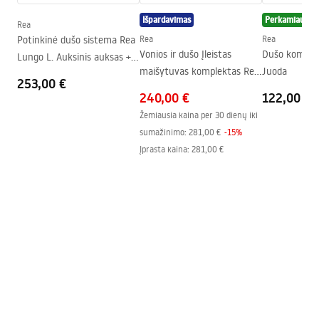
Instrukcja montażu kabiny Atlas.pdf
Aukštis (mm)
2000
mm
Išpardavimas
Perkamiausias
Rea
Kabinos kryptis
Kairė arba dešinė
Potinkinė dušo sistema Rea
Rea
Rea
Vonios ir dušo Įleistas
Dušo komple
Lungo L. Auksinis auksas +
Garantija
24 mėnesių
maišytuvas komplektas Rea
Juoda
DĖŽUTĖ
253,00 €
„Easy Clean“ danga
Taip, vienoje stiklo pusėje
Lungo Black juodas + BOX
240,00 €
122,00 €
Žemiausia kaina per 30 dienų iki
sumažinimo:
281,00 €
-
15
%
Įprasta kaina
:
281,00 €