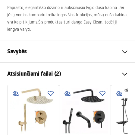
Paprasto, elegantiško dizaino ir aukščiausio lygio dušo kabina. Jei
jūsų vonios kambariui reikalingos šios funkcijos, mūsų dušo kabina
yra kaip tik jums.Šis produktas turi danga Easy Clean, todėl jį
lengva valyti.
Savybės
Dydis (durys x siena)
90x100
Atsisiunčiami failai (2)
Spalva
Chrome
Kabinos tipas
Kampas
Warunki bezpieczeństwa
Stiklo spalva
Transparent 6mm
WARUNKI BEZPIECZENSTWA KABINY DRZWI
Atidarymo būdas
Pakreipiamas
PARAWANY.pdf
Seria
Atlas
Surinkimas
Ant irkluojančio baseino arba
Instrukcja montażu
ant grindų