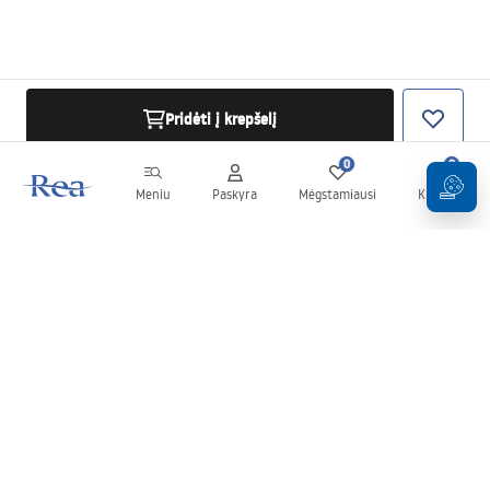
Pridėti į krepšelį
0
0
Meniu
Paskyra
Mėgstamiausi
Krepšelis
Naujienlaiškis
Sekite naujienas ir akcijas!
Prenumeruok