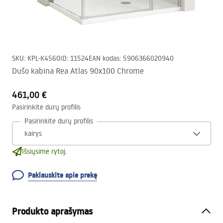
SKU
:
KPL-K4560
ID
:
11524
EAN kodas
:
5906366020940
Dušo kabina Rea Atlas 90x100 Chrome
461,00 €
Pasirinkite durų profilis
Pasirinkite durų profilis
Išsiųsime rytoj.
Paklauskite apie prekę
Produkto aprašymas