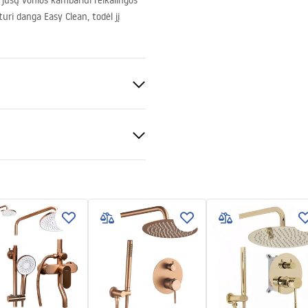
i jūsų vonios kambariui reikalingos
uri danga Easy Clean, todėl jį
uksas
ukcja montażu
nt 6mm
kcja montażu kabiny
as
pdf
nčio baseino arba ant grindų
ešinė