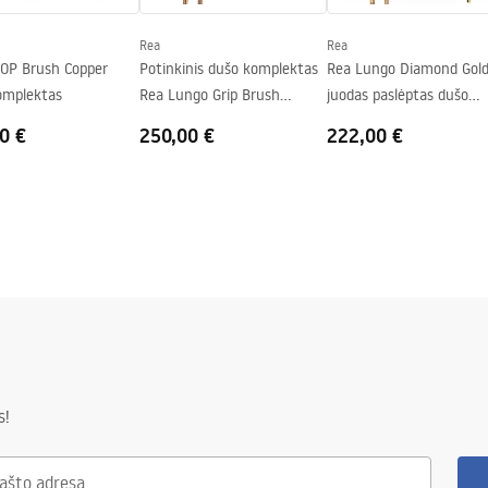
Rea
Rea
e stiklo pusėje
OP Brush Copper
Potinkinis dušo komplektas
Rea Lungo Diamond Gol
omplektas
Rea Lungo Grip Brush
juodas paslėptas dušo
Copper
rinkinys + DĖŽUTĖ
0 €
250,00 €
222,00 €
s!