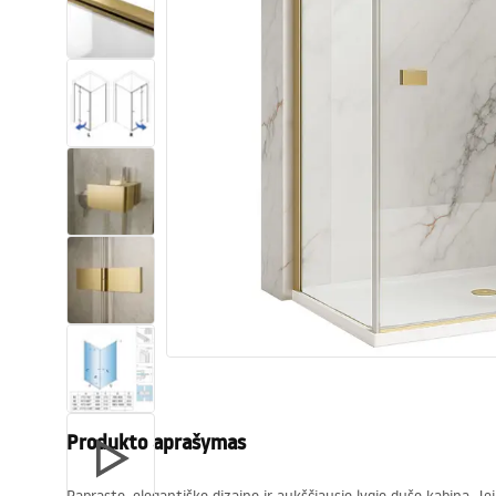
Tualetai
Praustuvas
Vonios ir ekranai
Vonios maišytuvai
Vonios dušai
Virtuvė
Vonios aksesuarai ir baldai
Produkto aprašymas