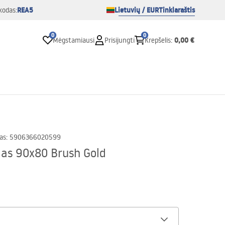
REA5
Lietuvių / EUR
Tinklaraštis
kodas:
0
0
0,00 €
Mėgstamiausi
Prisijungti
Krepšelis
:
as
:
5906366020599
las 90x80 Brush Gold