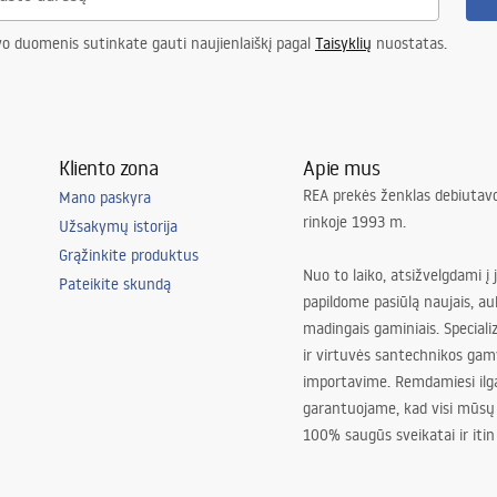
vo duomenis sutinkate gauti naujienlaiškį pagal
Taisyklių
nuostatas.
Kliento zona
Apie mus
REA prekės ženklas debiutavo
Mano paskyra
rinkoje 1993 m.
Užsakymų istorija
Grąžinkite produktus
Nuo to laiko, atsižvelgdami į 
Pateikite skundą
papildome pasiūlą naujais, au
madingais gaminiais. Special
ir virtuvės santechnikos gam
importavime. Remdamiesi ilg
garantuojame, kad visi mūsų
100% saugūs sveikatai ir itin