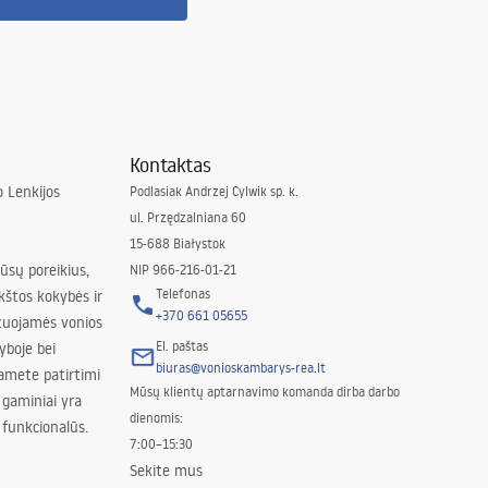
Kontaktas
 Lenkijos
Podlasiak Andrzej Cylwik sp. k.
ul. Przędzalniana 60
15-688 Białystok
jūsų poreikius,
NIP 966-216-01-21
Telefonas
kštos kokybės ir
+370 661 05655
izuojamės vonios
El. paštas
yboje bei
biuras@vonioskambarys-rea.lt
amete patirtimi
Mūsų klientų aptarnavimo komanda dirba darbo
 gaminiai yra
dienomis:
 funkcionalūs.
7:00–15:30
Sekite mus