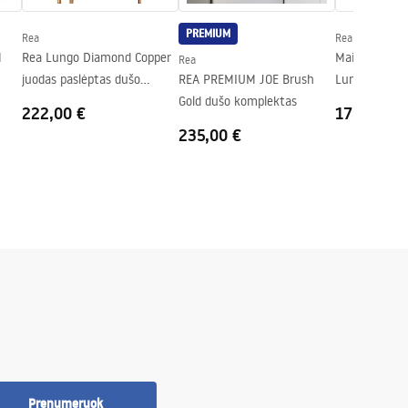
PREMIUM
Rea
Rea
d
Rea Lungo Diamond Copper
Maišytuvas v
Rea
juodas paslėptas dušo
REA PREMIUM JOE Brush
Lungo Brush 
rinkinys + DĖŽUTĖ
Gold dušo komplektas
222,00 €
179,00 €
235,00 €
Prenumeruok