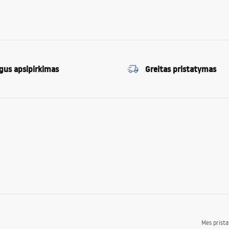
gus apsipirkimas
Greitas pristatymas
Mes prist