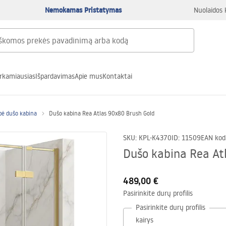
Nemokamas Pristatymas
Nuolaidos 
rkamiausias
Išpardavimas
Apie mus
Kontaktai
pė dušo kabina
Dušo kabina Rea Atlas 90x80 Brush Gold
SKU
:
KPL-K4370
ID
:
11509
EAN kod
Dušo kabina Rea At
489,00 €
Pasirinkite durų profilis
Pasirinkite durų profilis