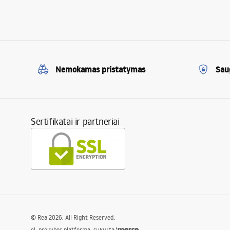
Nemokamas pristatymas
Sau
Sertifikatai ir partneriai
©
Rea
2026
. All Right Reserved.
el. prekybos platforma, sukurta