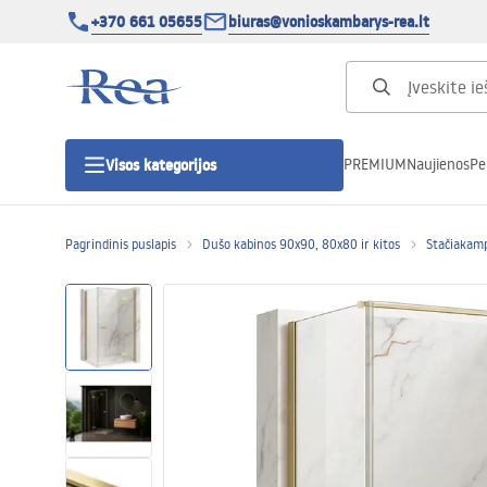
+370 661 05655
biuras@vonioskambarys-rea.lt
PREMIUM
Naujienos
Pe
Visos kategorijos
Pagrindinis puslapis
Dušo kabinos 90x90, 80x80 ir kitos
Stačiakam
Dušo kabinos
Dušo durys
Vonios dušo padėklai
Linijiniai dušo kanalai