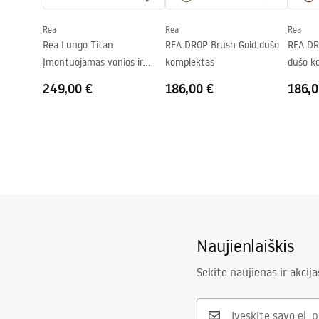
Garantija
24 mėnesių
Rea
Rea
Rea
„Easy Clean“ danga
Taip, vienoj
Rea Lungo Titan
REA DROP Brush Gold dušo
REA DR
Įmontuojamas vonios ir
komplektas
dušo k
dušo komplektas
249,00 €
186,00 €
186,0
Naujienlaiškis
Sekite naujienas ir akcija