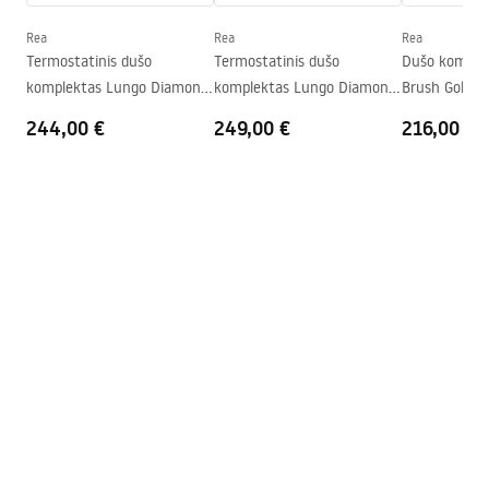
Instrukcja_monta__u_kabiny_przy__ciennej_Atlas.pdf
Aukštis (mm)
2000
mm
Rea
Rea
Rea
Kabinos kryptis
Kairė arba dešinė
Termostatinis dušo
Termostatinis dušo
Dušo komple
komplektas Lungo Diamond
komplektas Lungo Diamond
Brush Gold
Garantija
24 mėnesių
Gold Brush
Copper Brush
244,00 €
249,00 €
216,00 €
„Easy Clean“ danga
Taip, vienoje stiklo pusėje