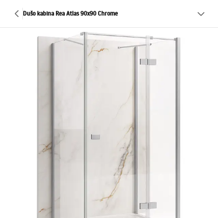
Dušo kabina Rea Atlas 90x90 Chrome