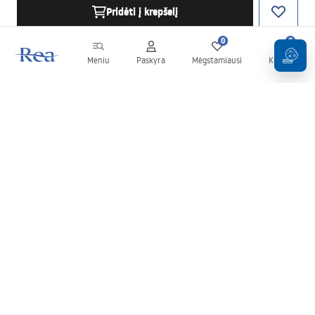
Pridėti į krepšelį
0
0
Meniu
Paskyra
Mėgstamiausi
Krepšelis
Naujienlaiškis
Sekite naujienas ir akcijas!
Prenumeruok
Įvesdami ir patvirtindami savo duomenis sutinkate gauti
naujienlaiškį pagal
Taisyklių
nuostatas.