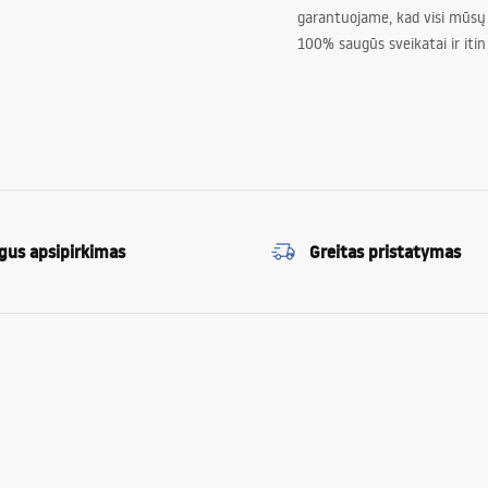
garantuojame, kad visi mūsų
100% saugūs sveikatai ir itin
gus apsipirkimas
Greitas pristatymas