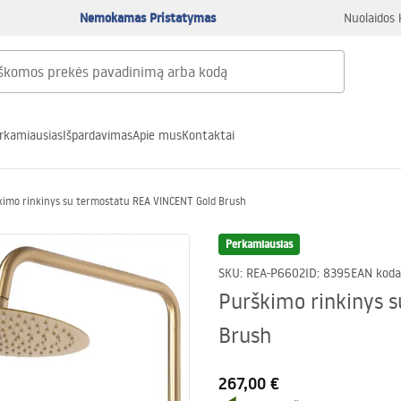
Nemokamas Pristatymas
Nuolaidos 
rkamiausias
Išpardavimas
Apie mus
Kontaktai
kimo rinkinys su termostatu REA VINCENT Gold Brush
Perkamiausias
SKU
:
REA-P6602
ID
:
8395
EAN koda
Purškimo rinkinys 
Brush
267,00 €