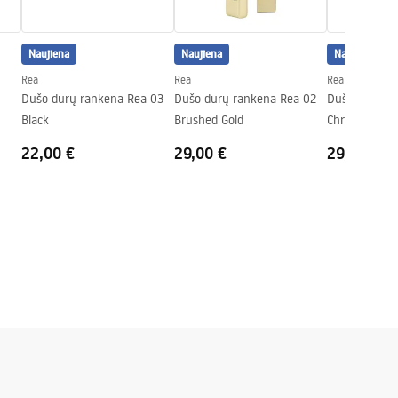
Naujiena
Naujiena
Naujiena
Rea
Rea
Rea
Dušo durų rankena Rea 03
Dušo durų rankena Rea 02
Dušo durų ra
Black
Brushed Gold
Chrome
22,00 €
29,00 €
29,00 €