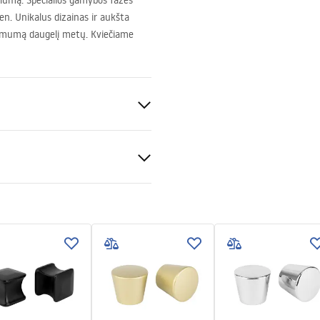
lumą. Specialios gamybos fazės
. Unikalus dizainas ir aukšta
imumą daugelį metų. Kviečiame
uksas
S
is
tijos sąlygos
montavimas
nty_Terms_and_Conditions_
s_-_5.pdf