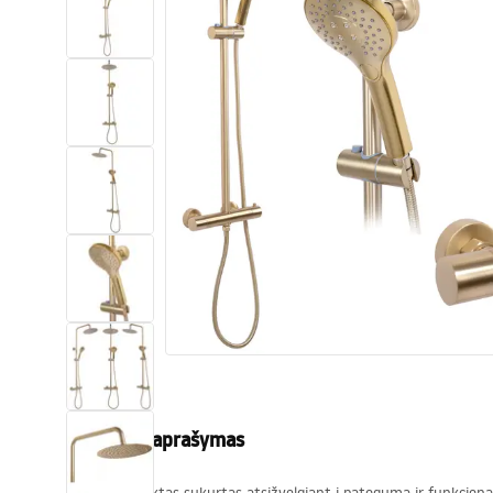
Tualetai
Praustuvas
Vonios ir ekranai
Vonios maišytuvai
Vonios dušai
Virtuvė
Vonios aksesuarai ir baldai
Produkto aprašymas