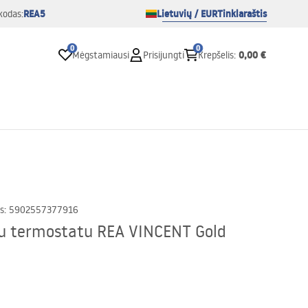
REA5
Lietuvių / EUR
Tinklaraštis
kodas:
0
0
0,00 €
Mėgstamiausi
Prisijungti
Krepšelis
:
s
:
5902557377916
su termostatu REA VINCENT Gold