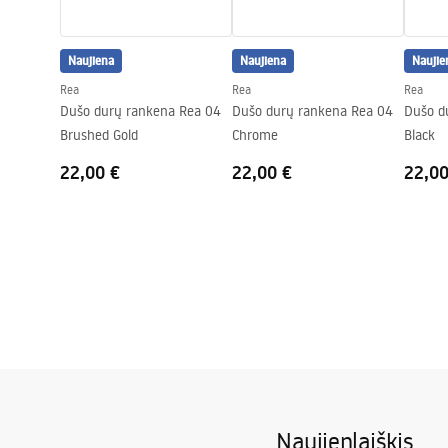
Slėgio reguliavimas
Taip
Anti-Calc sistema
Taip
Naujiena
Naujiena
Naujie
Dengimo technologija
PVD
Rea
Rea
Rea
Jungčių atstumas
150
mm
Dušo durų rankena Rea 04
Dušo durų rankena Rea 04
Dušo d
Garantija
24 mėnesių
Brushed Gold
Chrome
Black
22,00 €
22,00 €
22,00
Naujienlaiškis