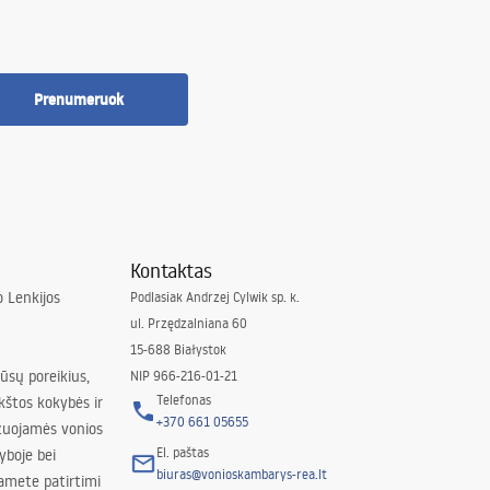
Prenumeruok
Kontaktas
 Lenkijos
Podlasiak Andrzej Cylwik sp. k.
ul. Przędzalniana 60
15-688 Białystok
jūsų poreikius,
NIP 966-216-01-21
Telefonas
kštos kokybės ir
+370 661 05655
izuojamės vonios
El. paštas
yboje bei
biuras@vonioskambarys-rea.lt
amete patirtimi