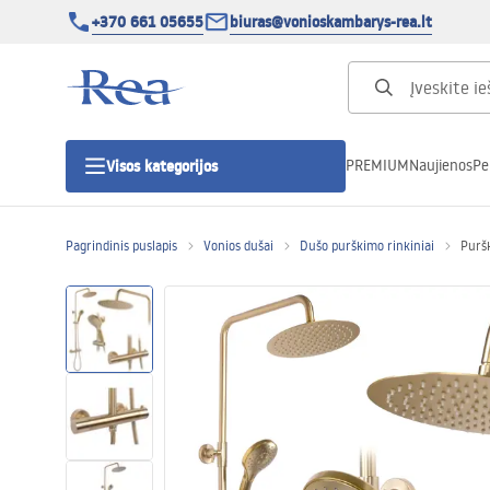
+370 661 05655
biuras@vonioskambarys-rea.lt
PREMIUM
Naujienos
Pe
Visos kategorijos
Pagrindinis puslapis
Vonios dušai
Dušo purškimo rinkiniai
Purš
Dušo kabinos
Dušo durys
Vonios dušo padėklai
Linijiniai dušo kanalai