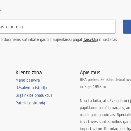
s!
vo duomenis sutinkate gauti naujienlaiškį pagal
Taisyklių
nuostatas.
Kliento zona
Apie mus
REA prekės ženklas debiutavo
Mano paskyra
rinkoje 1993 m.
Užsakymų istorija
Grąžinkite produktus
Nuo to laiko, atsižvelgdami į 
Pateikite skundą
papildome pasiūlą naujais, au
madingais gaminiais. Special
ir virtuvės santechnikos gam
importavime. Remdamiesi ilg