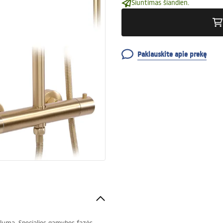
Siuntimas šiandien.
Paklauskite apie prekę