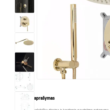
Tualetai
Praustuvas
Vonios ir ekranai
Vonios maišytuvai
Vonios dušai
Virtuvė
Vonios aksesuarai ir baldai
Produkto aprašymas