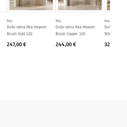
Rea
Rea
Rea
Dušo siena Rea Heaven
Dušo siena Rea Heaven
Dušo kabina 
Brush Gold 120
Brush Copper 120
90x90 Brush
247,00 €
244,00 €
322,00 €