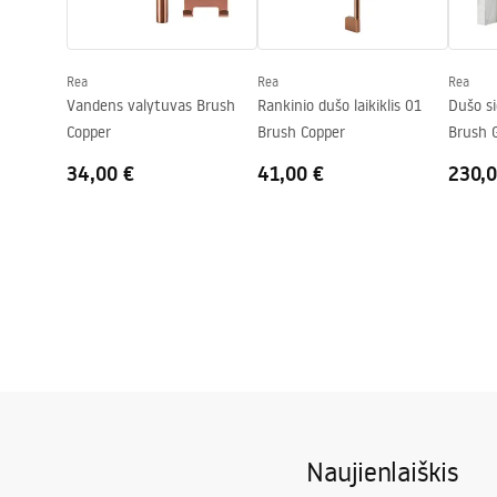
Dengimo technologija
PVD
Garantija
24 mėnesių
Rea
Rea
Rea
Vandens valytuvas Brush
Rankinio dušo laikiklis 01
Dušo s
Copper
Brush Copper
Brush 
34,00 €
41,00 €
230,0
Naujienlaiškis