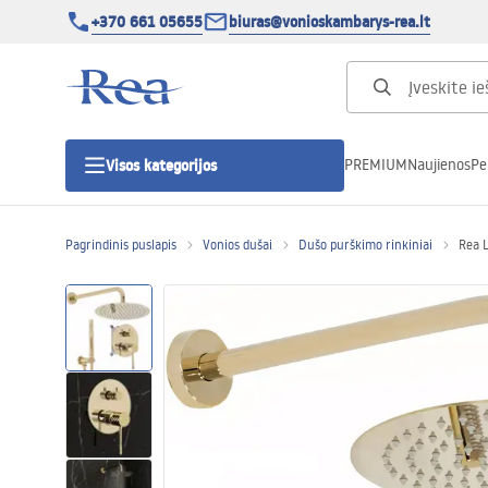
+370 661 05655
biuras@vonioskambarys-rea.lt
PREMIUM
Naujienos
Pe
Visos kategorijos
Pagrindinis puslapis
Vonios dušai
Dušo purškimo rinkiniai
Rea 
Dušo kabinos
Dušo durys
Vonios dušo padėklai
Linijiniai dušo kanalai