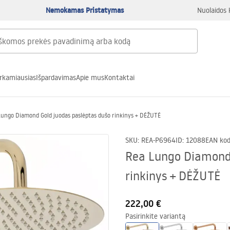
Nemokamas Pristatymas
Nuolaidos 
rkamiausias
Išpardavimas
Apie mus
Kontaktai
Lungo Diamond Gold juodas paslėptas dušo rinkinys + DĖŽUTĖ
SKU
:
REA-P6964
ID
:
12088
EAN ko
Rea Lungo Diamond 
rinkinys + DĖŽUTĖ
222,00 €
Pasirinkite variantą