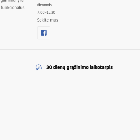
 gaminiai yra
dienomis:
 funkcionalūs.
7:00–15:30
Sekite mus
30 dienų grąžinimo laikotarpis