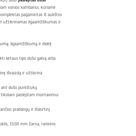
paslėptas dušo
 kurį siūlo
niam vonios kambariui, kuriame
as komplektas pagamintas iš aukštos
dėl užtikrinamas ilgaamžiškumas ir
tumą, ilgaamžiškumą ir didelį
nkti lietaus tipo dušo galvą arba
nę išvaizdą ir užtikrina
 ant dušo purkštukų.
r tiksliam paslėptam montavimui
ančios prabangų ir išskirtinį
kiklis, 1500 mm žarna, rankinis