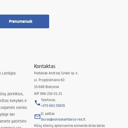
Prenumeruok
Kontaktas
 Lenkijos
Podlasiak Andrzej Cylwik sp. k.
ul. Przędzalniana 60
15-688 Białystok
jūsų poreikius,
NIP 966-216-01-21
Telefonas
kštos kokybės ir
+370 661 05655
izuojamės vonios
El. paštas
yboje bei
biuras@vonioskambarys-rea.lt
amete patirtimi
Mūsų klientų aptarnavimo komanda dirba darbo