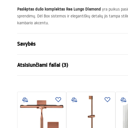
Paslėptas dušo komplektas Rea Lungo Diamond
yra puikus pasi
sprendimų. Dėl Box sistemos ir elegantiškų detalių jis tampa stil
kambario akcentu.
Savybės
Spalva
Auksas
Atsisiunčiami failai (3)
Medžiaga
Aliuminis , Ž
Baterijos Tipas
Vienos rank
Saugos informacija
Garan
Montavimo būdas
Paslėpta sie
Safety_Information_Shower_set.p
Warra
Aukščio reguliavimas
Taip
df
Faucet
Vonios snapelis
Ne
Slėgio reguliavimas
Taip
Surinkimo instrukcija
Anti-Calc sistema
Taip
shower_set.pdf