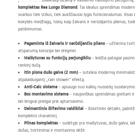
Įvertinkite šiuolaikišką dizainą ir kasdienio naudojimo patogumą,
komplektas Rea Lungo Diamond
. Tai idealus sprendimas moder
svarbus tiek stilius, tiek aukščiausio lygio funkcionalumas. Vis
kokybės medžiagų, tokių kaip žalvaris ir nerūdijantis plienas, to
patikimumas.
Pagaminta iš žalvario ir nerūdijančio plieno
– užtikrina tvir
atsparumą korozijai bei drėgmei.
Maišytuvas su funkcijų perjungikliu
– leidžia patogiai pasiri
rankinį dušą.
Itin plona dušo galva (2 mm)
– suteikia modernią minimalisti
atpalaiduojantį „rain shower“ efektą.
Anti-Calc sistema
– apsaugo nuo kalkių nuosėdų susidarymo
Box montavimo sistema
– naujoviškas sprendimas greitam i
bei lengvai prieigai prie aptarnavimo.
Deimantinio šlifavimo valdikliai
– išskirtinės detalės, pabrėži
komplekto charakterį.
Pilnas komplektas
– sudėtyje yra maišytuvas, dušo galva, lai
dušas, tvirtinimai ir montavimo dėžė.