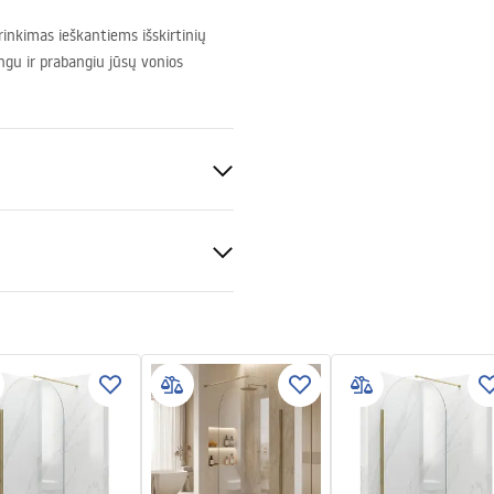
rinkimas ieškantiems išskirtinių
ingu ir prabangiu jūsų vonios
alvaris
enos
tijos sąlygos
noje
nty_Terms_and_Conditions_
s_-_5.pdf