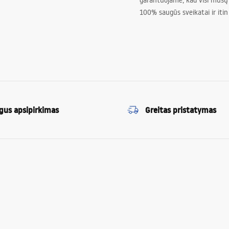
garantuojame, kad visi mūsų
100% saugūs sveikatai ir itin
gus apsipirkimas
Greitas pristatymas