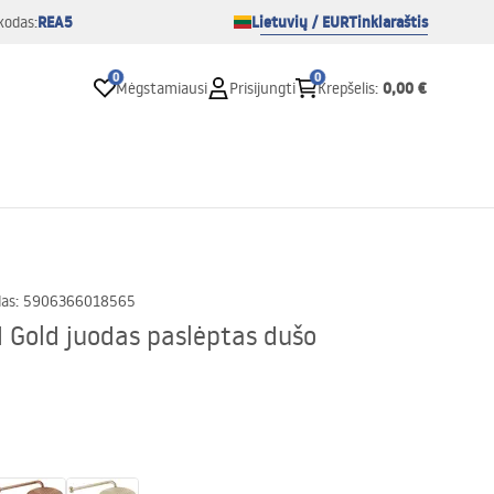
REA5
Lietuvių / EUR
Tinklaraštis
kodas:
0
0
0,00 €
Mėgstamiausi
Prisijungti
Krepšelis
:
das
:
5906366018565
Gold juodas paslėptas dušo