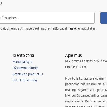
s!
vo duomenis sutinkate gauti naujienlaiškį pagal
Taisyklių
nuostatas.
Kliento zona
Apie mus
REA prekės ženklas debiutavo
Mano paskyra
rinkoje 1993 m.
Užsakymų istorija
Grąžinkite produktus
Nuo to laiko, atsižvelgdami į 
Pateikite skundą
papildome pasiūlą naujais, au
madingais gaminiais. Special
ir virtuvės santechnikos gam
importavime. Remdamiesi ilg