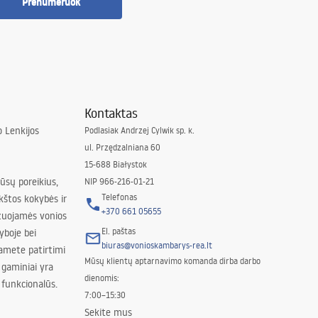
Prenumeruok
Kontaktas
 Lenkijos
Podlasiak Andrzej Cylwik sp. k.
ul. Przędzalniana 60
15-688 Białystok
jūsų poreikius,
NIP 966-216-01-21
Telefonas
kštos kokybės ir
+370 661 05655
izuojamės vonios
El. paštas
yboje bei
biuras@vonioskambarys-rea.lt
amete patirtimi
Mūsų klientų aptarnavimo komanda dirba darbo
 gaminiai yra
dienomis:
 funkcionalūs.
7:00–15:30
Sekite mus