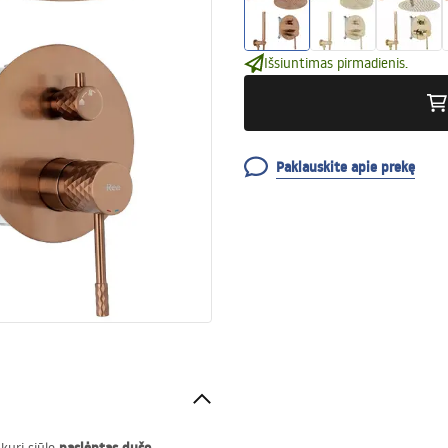
Išsiuntimas pirmadienis.
Paklauskite apie prekę