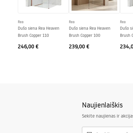
Dengimo technologija
PVD
Garantija
24 mėnesių
Rea
Rea
Rea
Dušo siena Rea Heaven
Dušo siena Rea Heaven
Dušo s
Brush Copper 110
Brush Copper 100
Brush 
246,00 €
239,00 €
234,
Naujienlaiškis
Sekite naujienas ir akcija