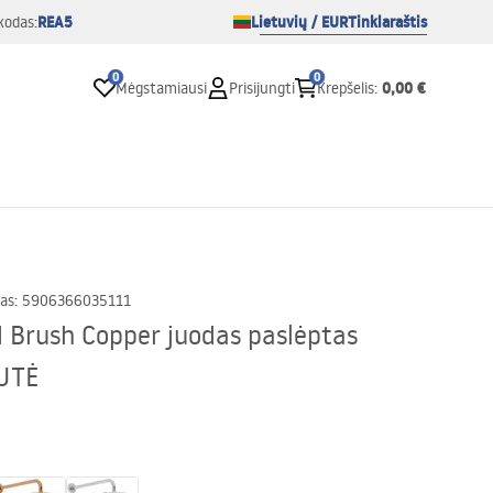
REA5
Lietuvių / EUR
Tinklaraštis
kodas:
0
0
0,00 €
Mėgstamiausi
Prisijungti
Krepšelis
:
as
:
5906366035111
Brush Copper juodas paslėptas
ŽUTĖ