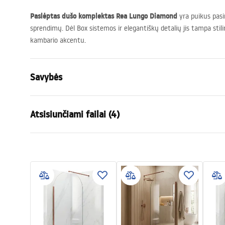
Paslėptas dušo komplektas Rea Lungo Diamond
yra puikus pasi
sprendimų. Dėl Box sistemos ir elegantiškų detalių jis tampa stil
kambario akcentu.
Savybės
Spalva
Šlifuotas a
Atsisiunčiami failai (4)
Medžiaga
Aliuminis , Ž
Baterijos Tipas
Vienos rank
Saugos informacija
Garan
Montavimo būdas
Paslėpta sie
Safety_Information_Shower_set.p
Warra
Aukščio reguliavimas
Taip
df
Faucet
Vonios snapelis
Ne
Slėgio reguliavimas
Taip
Surinkimo instrukcija
Pielę
Anti-Calc sistema
Taip
shower_set.pdf
Pieleg