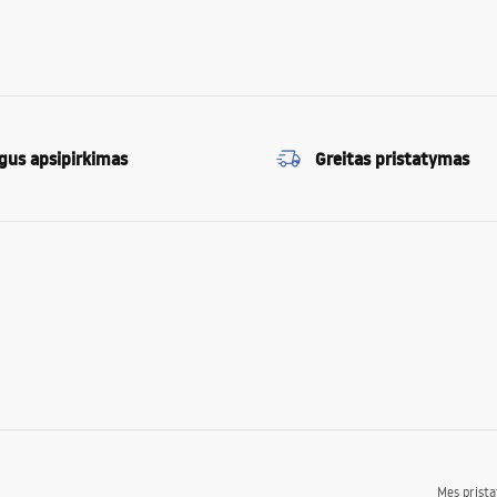
gus apsipirkimas
Greitas pristatymas
Mes prist