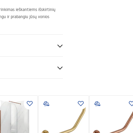
rinkimas ieškantiems išskirtinių
ingu ir prabangiu jūsų vonios
uksas
alvaris
enos
tijos sąlygos
noje
nty_Terms_and_Conditions_
s_-_5.pdf
gnacja
nacja.pdf