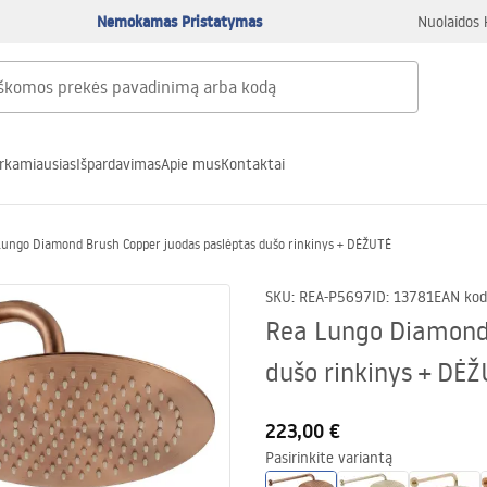
Nemokamas Pristatymas
Nuolaidos 
rkamiausias
Išpardavimas
Apie mus
Kontaktai
Lungo Diamond Brush Copper juodas paslėptas dušo rinkinys + DĖŽUTĖ
SKU
:
REA-P5697
ID
:
13781
EAN kod
Rea Lungo Diamond 
dušo rinkinys + DĖ
223,00 €
Pasirinkite variantą