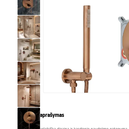
Tualetai
Praustuvas
Vonios ir ekranai
Vonios maišytuvai
Vonios dušai
Virtuvė
Vonios aksesuarai ir baldai
Produkto aprašymas