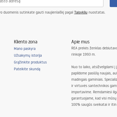
vo duomenis sutinkate gauti naujienlaiškį pagal
Taisyklių
nuostatas.
Kliento zona
Apie mus
REA prekės ženklas debiutavo
Mano paskyra
rinkoje 1993 m.
Užsakymų istorija
Grąžinkite produktus
Nuo to laiko, atsižvelgdami į 
Pateikite skundą
papildome pasiūlą naujais, au
madingais gaminiais. Special
ir virtuvės santechnikos gam
importavime. Remdamiesi ilg
garantuojame, kad visi mūsų
100% saugūs sveikatai ir itin