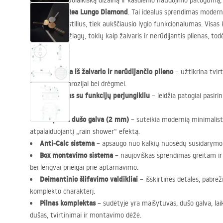
Įvertinkite šiuolaikišką dizainą ir kasdienio naudojimo patogumą,
komplektas Rea Lungo Diamond
. Tai idealus sprendimas moder
svarbus tiek stilius, tiek aukščiausio lygio funkcionalumas. Vis
kokybės medžiagų, tokių kaip žalvaris ir nerūdijantis plienas, to
patikimumas.
Pagaminta iš žalvario ir nerūdijančio plieno
– užtikrina tvir
atsparumą korozijai bei drėgmei.
Maišytuvas su funkcijų perjungikliu
– leidžia patogiai pasiri
rankinį dušą.
Itin plona dušo galva (2 mm)
– suteikia modernią minimalisti
atpalaiduojantį „rain shower“ efektą.
Anti-Calc sistema
– apsaugo nuo kalkių nuosėdų susidarymo
Box montavimo sistema
– naujoviškas sprendimas greitam i
bei lengvai prieigai prie aptarnavimo.
Deimantinio šlifavimo valdikliai
– išskirtinės detalės, pabrėži
komplekto charakterį.
Pilnas komplektas
– sudėtyje yra maišytuvas, dušo galva, lai
dušas, tvirtinimai ir montavimo dėžė.