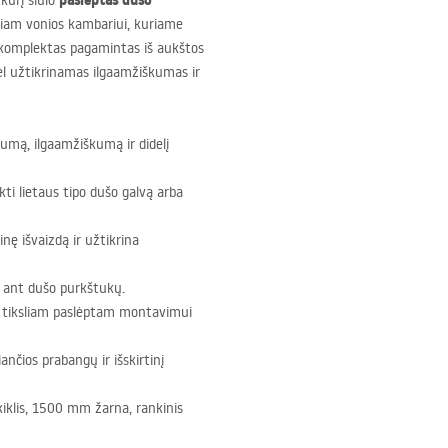
paslėptas dušo
 kurį siūlo
niam vonios kambariui, kuriame
as komplektas pagamintas iš aukštos
dėl užtikrinamas ilgaamžiškumas ir
tumą, ilgaamžiškumą ir didelį
nkti lietaus tipo dušo galvą arba
nę išvaizdą ir užtikrina
 ant dušo purkštukų.
r tiksliam paslėptam montavimui
ančios prabangų ir išskirtinį
kiklis, 1500 mm žarna, rankinis