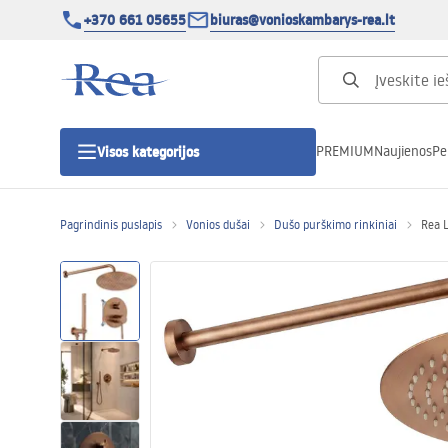
+370 661 05655
biuras@vonioskambarys-rea.lt
PREMIUM
Naujienos
Pe
Visos kategorijos
Pagrindinis puslapis
Vonios dušai
Dušo purškimo rinkiniai
Rea 
Dušo kabinos
Dušo durys
Vonios dušo padėklai
Linijiniai dušo kanalai