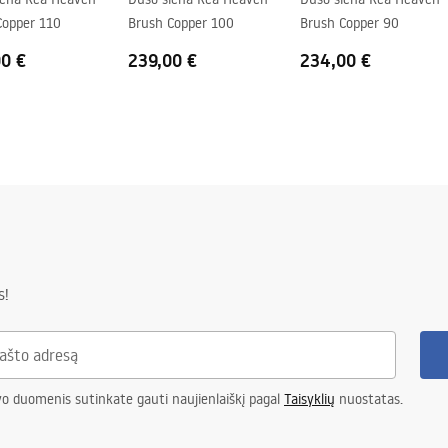
Copper 110
Brush Copper 100
Brush Copper 90
00 €
239,00 €
234,00 €
s!
vo duomenis sutinkate gauti naujienlaiškį pagal
Taisyklių
nuostatas.