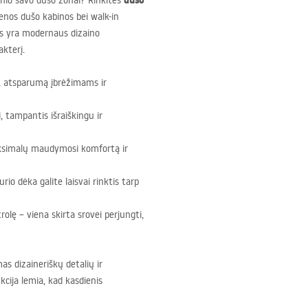
dušo
rinio savo dušo zonai? Rinkitės
vienos dušo kabinos bei walk-in
jis yra modernaus dizaino
akterį.
ą, atsparumą įbrėžimams ir
i, tampantis išraiškingu ir
aksimalų maudymosi komfortą ir
kurio dėka galite laisvai rinktis tarp
trolę – viena skirta srovei perjungti,
as dizaineriškų detalių ir
ija lemia, kad kasdienis