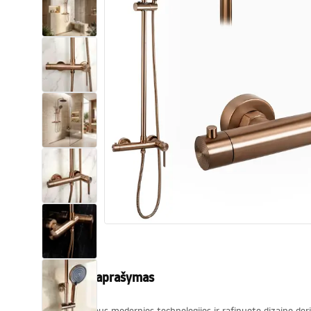
Tualetai
Praustuvas
Vonios ir ekranai
Vonios maišytuvai
Vonios dušai
Virtuvė
Vonios aksesuarai ir baldai
Produkto aprašymas