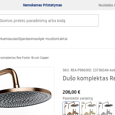
Nemokamas Pristatymas
Nuolaidos 
rkamiausias
Išpardavimas
Apie mus
Kontaktai
 komplektas Rea Foster Brush Copper
SKU
:
REA-P9669
ID
:
13736
EAN kod
Dušo komplektas Re
206,00 €
Pasirinkite variantą