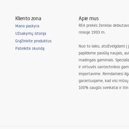
Kliento zona
Apie mus
REA prekės ženklas debiutavo
Mano paskyra
rinkoje 1993 m.
Užsakymų istorija
Grąžinkite produktus
Nuo to laiko, atsižvelgdami į 
Pateikite skundą
papildome pasiūlą naujais, au
madingais gaminiais. Special
ir virtuvės santechnikos gam
importavime. Remdamiesi ilg
garantuojame, kad visi mūsų
100% saugūs sveikatai ir itin