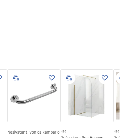
Rea
Rea
Neslystanti vonios kambario
Dušo siena Rea Heaven
Dušo siena R