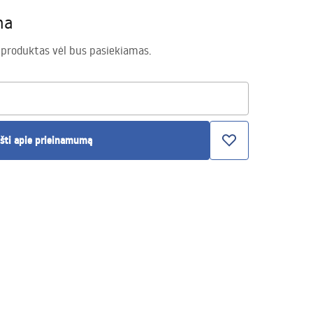
ma
 produktas vėl bus pasiekiamas.
šti apie prieinamumą