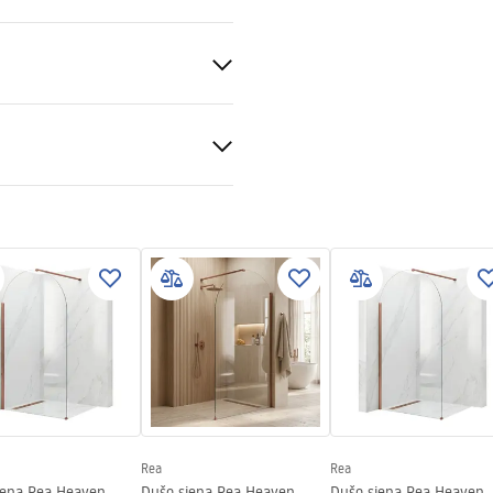
ris
S
enos
tijos sąlygos
montavimas
nty_Terms_and_Conditions_
s_-_5.pdf
gnacja
nacja.pdf
Rea
Rea
iena Rea Heaven
Dušo siena Rea Heaven
Dušo siena Rea Heaven