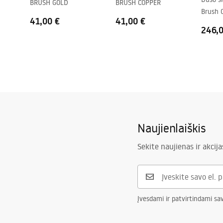
BRUSH GOLD
BRUSH COPPER
Jungčių atstumas
150
mm
Brush 
41,00 €
41,00 €
Garantija
5 lat
246,
Naujienlaiškis
Sekite naujienas ir akcija
Įvesdami ir patvirtindami sa