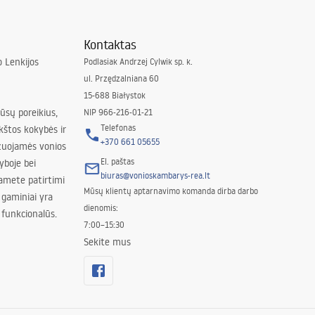
Kontaktas
 Lenkijos
Podlasiak Andrzej Cylwik sp. k.
ul. Przędzalniana 60
15-688 Białystok
jūsų poreikius,
NIP 966-216-01-21
Telefonas
kštos kokybės ir
+370 661 05655
izuojamės vonios
El. paštas
yboje bei
biuras@vonioskambarys-rea.lt
amete patirtimi
Mūsų klientų aptarnavimo komanda dirba darbo
 gaminiai yra
dienomis:
 funkcionalūs.
7:00–15:30
Sekite mus