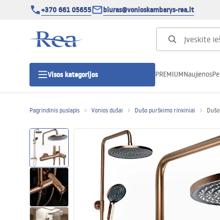
+370 661 05655
biuras@vonioskambarys-rea.lt
PREMIUM
Naujienos
Pe
Visos kategorijos
Pagrindinis puslapis
Vonios dušai
Dušo purškimo rinkiniai
Dušo
Dušo kabinos
Dušo durys
Vonios dušo padėklai
Linijiniai dušo kanalai