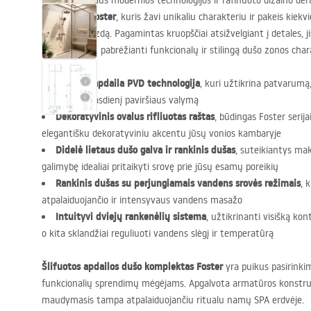
Ieškote idealaus modernios technologijos ir rafinuoto dizaino de
komplektą Foster
, kuris žavi unikaliu charakteriu ir pakeis kiek
sienelės išvaizdą. Pagamintas kruopščiai atsižvelgiant į detales, 
kvintesencija, pabrėžianti funkcionalų ir stilingą dušo zonos char
Šlifuota apdaila
PVD
technologija
, kuri užtikrina patvarum
palengvina kasdienį paviršiaus valymą
Dekoratyvinis ovalus rifliuotas raštas
, būdingas Foster serija
elegantišku dekoratyviniu akcentu jūsų vonios kambaryje
Didelė lietaus dušo galva ir rankinis dušas
, suteikiantys m
galimybę idealiai pritaikyti srovę prie jūsų esamų poreikių
Rankinis dušas su perjungiamais vandens srovės režimais
, 
atpalaiduojančio ir intensyvaus vandens masažo
Intuityvi dviejų rankenėlių sistema
, užtikrinanti visišką kon
o kita sklandžiai reguliuoti vandens slėgį ir temperatūrą
Šlifuotos apdailos dušo komplektas Foster
yra puikus pasirinkim
funkcionalių sprendimų mėgėjams. Apgalvota armatūros konstrukc
maudymasis tampa atpalaiduojančiu ritualu namų
SPA
erdvėje.