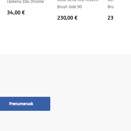
rankena 104 Chrome
Brush Gold 90
Brush Gold 1
34,00 €
230,00 €
235,00 €
Prenumeruok