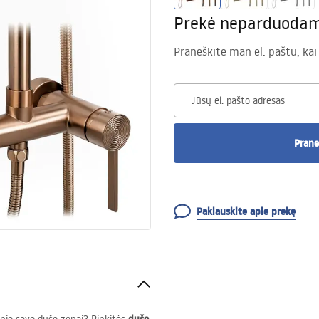
Prekė neparduoda
Praneškite man el. paštu, kai
Jūsų el. pašto adresas
Prane
Paklauskite apie prekę