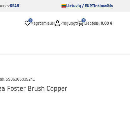
REA5
Lietuvių / EUR
Tinklaraštis
kodas:
0
0
0,00 €
Mėgstamiausi
Prisijungti
Krepšelis
:
as
:
5906366035241
a Foster Brush Copper