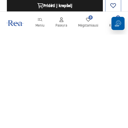
Pridėti į krepšelį
0
0
Meniu
Paskyra
Mėgstamiausi
Krepšelis
Naujienlaiškis
Sekite naujienas ir akcijas!
Prenumeruok
Įvesdami ir patvirtindami savo duomenis sutinkate gauti
naujienlaiškį pagal
Taisyklių
nuostatas.