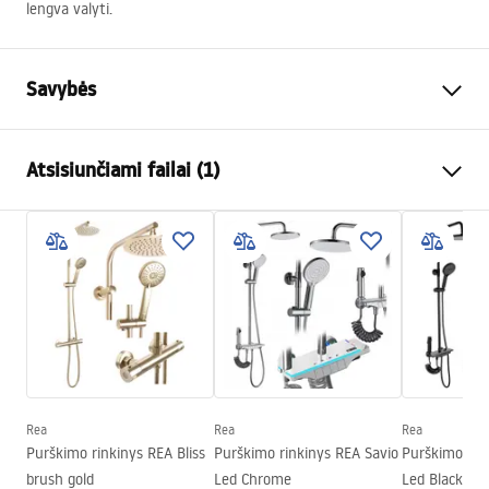
lengva valyti.
Savybės
Dydis (durys x siena)
130x80
Atsisiunčiami failai (1)
Spalva
Šlifuotas auksas
Kabinos tipas
Kampas
Manual
Stiklo spalva
Transparent 6mm
Instrukcja Kabiny Montana.pdf
Atidarymo būdas
Stumdomas
Surinkimas
Ant irkluojančio baseino arba
ant grindų
Aukštis (mm)
2005
mm
Kabinos kryptis
Universalus
Rea
Rea
Rea
Garantija
24 mėnesių
Purškimo rinkinys REA Bliss
Purškimo rinkinys REA Savio
Purškimo rin
brush gold
Led Chrome
Led Black
„Easy Clean“ danga
Taip, vienoje stiklo pusėje