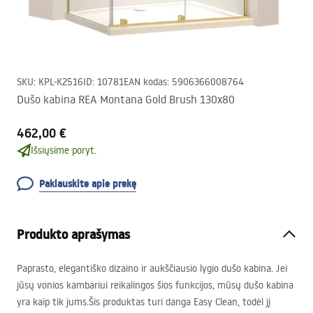
SKU
:
KPL-K2516
ID
:
10781
EAN kodas
:
5906366008764
Dušo kabina REA Montana Gold Brush 130x80
462,00 €
Išsiųsime poryt.
Paklauskite apie prekę
Produkto aprašymas
Paprasto, elegantiško dizaino ir aukščiausio lygio dušo kabina. Jei
jūsų vonios kambariui reikalingos šios funkcijos, mūsų dušo kabina
yra kaip tik jums.Šis produktas turi danga Easy Clean, todėl jį