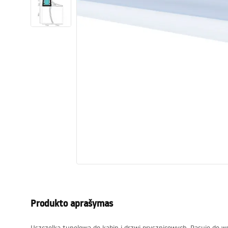
Tualetai
Praustuvas
Vonios ir ekranai
Vonios maišytuvai
Vonios dušai
Virtuvė
Vonios aksesuarai ir baldai
Produkto aprašymas