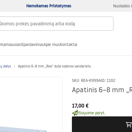
Nemokamas Pristatymas
Nuolaidos 
rkamiausias
Išpardavimas
Apie mus
Kontaktai
ų dalys
Apatinis 6–8 mm „Rea“ dušo kabinos sandariklis
SKU
:
REA-K999A
ID
:
1102
Apatinis 6–8 mm „R
17,00 €
Išsiųsime poryt.