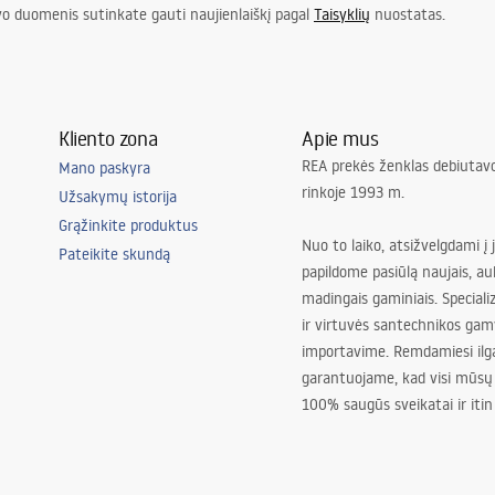
vo duomenis sutinkate gauti naujienlaiškį pagal
Taisyklių
nuostatas.
Kliento zona
Apie mus
REA prekės ženklas debiutavo
Mano paskyra
rinkoje 1993 m.
Užsakymų istorija
Grąžinkite produktus
Nuo to laiko, atsižvelgdami į 
Pateikite skundą
papildome pasiūlą naujais, au
madingais gaminiais. Special
ir virtuvės santechnikos gam
importavime. Remdamiesi ilg
garantuojame, kad visi mūsų
100% saugūs sveikatai ir itin