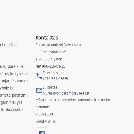
Kontaktas
 Lenkijos
Podlasiak Andrzej Cylwik sp. k.
ul. Przędzalniana 60
15-688 Białystok
jūsų poreikius,
NIP 966-216-01-21
Telefonas
kštos kokybės ir
+370 661 05655
izuojamės vonios
El. paštas
yboje bei
biuras@vonioskambarys-rea.lt
amete patirtimi
Mūsų klientų aptarnavimo komanda dirba darbo
 gaminiai yra
dienomis:
 funkcionalūs.
7:00–15:30
Sekite mus