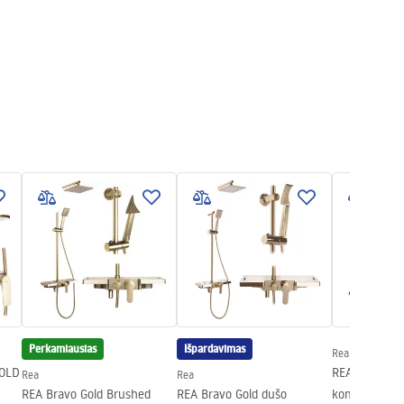
Perkamiausias
Išpardavimas
Rea
OLD
REA AVALON 
Rea
Rea
REA Bravo Gold Brushed
REA Bravo Gold dušo
komplektas