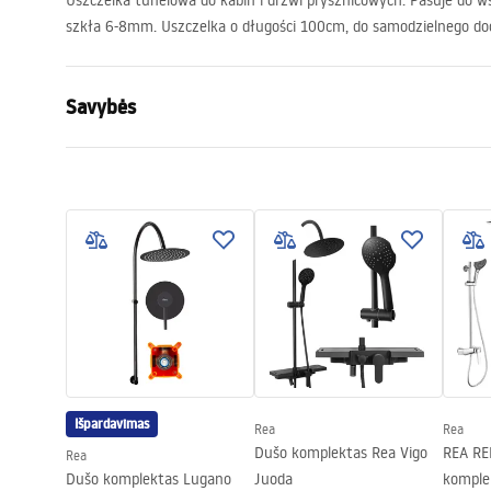
Uszczelka tunelowa do kabin i drzwi prysznicowych. Pasuje do ws
szkła 6-8mm. Uszczelka o długości 100cm, do samodzielnego doci
Savybės
paskirtis
Uniwersalna - 
kabin pryszni
Tarpinės medžiaga
Sylikon
Llgis (mm) (mm)
1000
mm
Išpardavimas
Rea
Rea
Dušo komplektas Rea Vigo
REA RE
Rea
Dušo komplektas Lugano
Juoda
komple