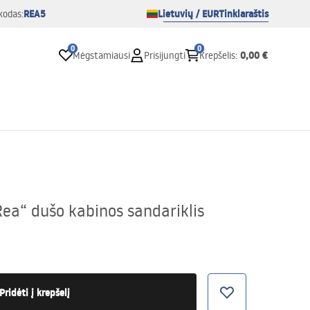
REA5
Lietuvių / EUR
Tinklaraštis
kodas:
0
0
0,00 €
Mėgstamiausi
Prisijungti
Krepšelis
:
ea“ dušo kabinos sandariklis
Pridėti į krepšelį