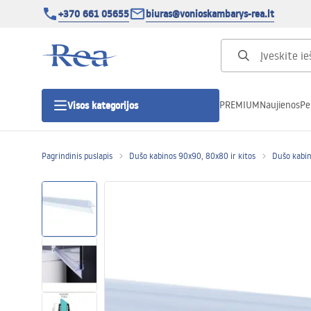
+370 661 05655
biuras@vonioskambarys-rea.lt
PREMIUM
Naujienos
Pe
Visos kategorijos
Pagrindinis puslapis
Dušo kabinos 90x90, 80x80 ir kitos
Dušo kabin
Dušo kabinos
Dušo durys
Vonios dušo padėklai
Linijiniai dušo kanalai