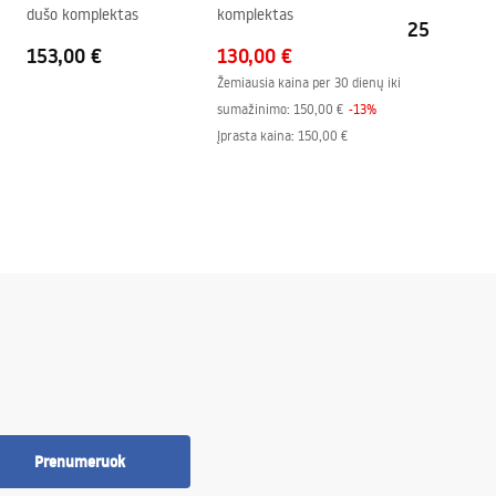
dušo komplektas
komplektas
251,00 €
153,00 €
130,00 €
Žemiausia kaina per 30 dienų iki
sumažinimo:
150,00 €
-
13
%
Įprasta kaina
:
150,00 €
Prenumeruok