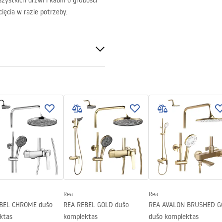
zystkich drzwi i kabin o grubości
ęcia w razie potrzeby.
pasuje do wszystkich drzwi i
cowych
Rea
Rea
BEL CHROME dušo
REA REBEL GOLD dušo
REA AVALON BRUSHED G
ktas
komplektas
dušo komplektas