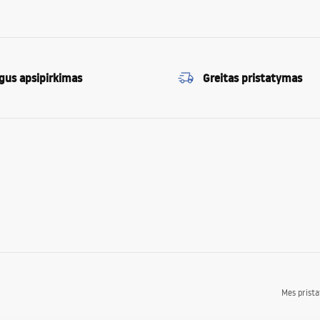
gus apsipirkimas
Greitas pristatymas
Mes prist