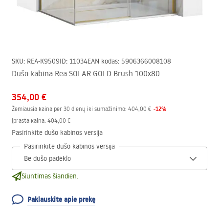
SKU
:
REA-K9509
ID
:
11034
EAN kodas
:
5906366008108
Dušo kabina Rea SOLAR GOLD Brush 100x80
354,00 €
-
12
%
Žemiausia kaina per 30 dienų iki sumažinimo:
404,00 €
Įprasta kaina
:
404,00 €
Pasirinkite dušo kabinos versija
Pasirinkite dušo kabinos versija
Siuntimas šiandien.
Paklauskite apie prekę