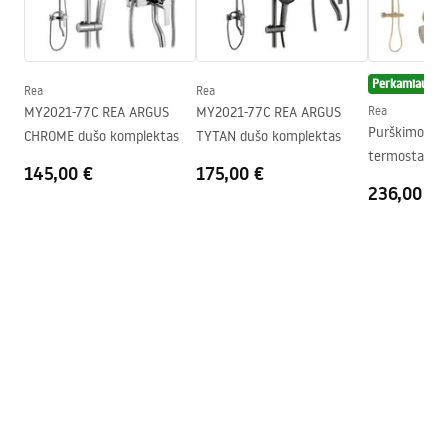
ant grindų
Aukštis (mm)
1950
mm
Saugos informacija
Kabinos kryptis
Universalus
Safety_Information_Shower_Enclosure.pdf
Perkamiausias
Rea
Rea
Garantija
24 mėnesių
MY2021-77C REA ARGUS
MY2021-77C REA ARGUS
Rea
Purškimo rin
CHROME dušo komplektas
TYTAN dušo komplektas
„Easy Clean“ danga
Durų stiklas - iš abiejų pusių,
termostatu 
fiksuotas stiklas - iš vienos
145,00 €
175,00 €
BRUSHED GO
236,00 €
pusės