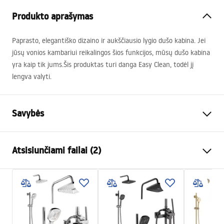
Produkto aprašymas
Paprasto, elegantiško dizaino ir aukščiausio lygio dušo kabina. Jei
jūsų vonios kambariui reikalingos šios funkcijos, mūsų dušo kabina
yra kaip tik jums.Šis produktas turi danga Easy Clean, todėl jį
lengva valyti.
Savybės
Dydis (durys x siena)
100x80
Atsisiunčiami failai (2)
Spalva
Šlifuotas auksas
Kabinos tipas
Kampas
Garantijos sąlygos
Stiklo spalva
Transparent 6mm
Warranty_Terms_and_Conditions_-
Atidarymo būdas
Stumdomas
_Shower_Doors__Enclosures__Panels__Bath_Screens_-
Surinkimas
Ant irkluojančio baseino arba
_24.pdf