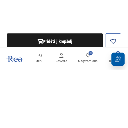
Pridėti į krepšelį
0
0
Meniu
Paskyra
Mėgstamiausi
Krepšelis
Naujienlaiškis
Sekite naujienas ir akcijas!