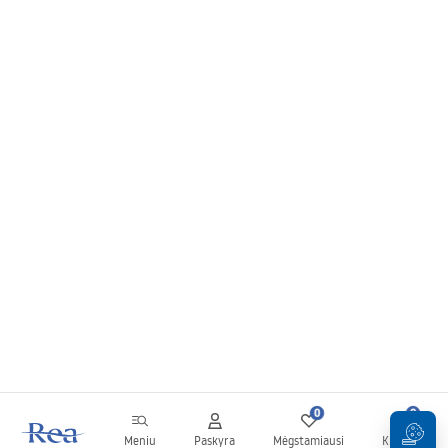
0
0
Meniu
Paskyra
Mėgstamiausi
Krepšelis