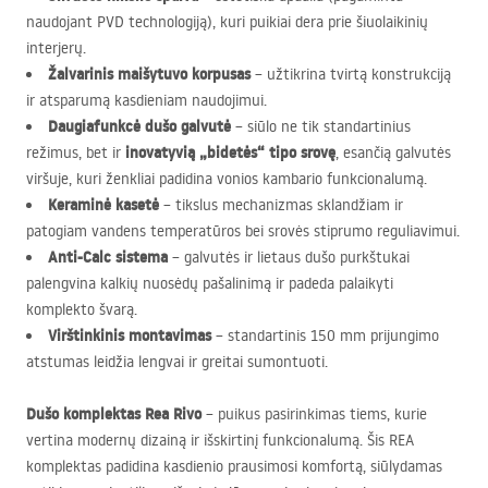
naudojant
PVD
technologiją), kuri puikiai dera prie šiuolaikinių
interjerų.
Žalvarinis maišytuvo korpusas
– užtikrina tvirtą konstrukciją
ir atsparumą kasdieniam naudojimui.
Daugiafunkcė dušo galvutė
– siūlo ne tik standartinius
inovatyvią „bidetės“ tipo srovę
režimus, bet ir
, esančią galvutės
viršuje, kuri ženkliai padidina vonios kambario funkcionalumą.
Keraminė kasetė
– tikslus mechanizmas sklandžiam ir
patogiam vandens temperatūros bei srovės stiprumo reguliavimui.
Anti-Calc sistema
– galvutės ir lietaus dušo purkštukai
palengvina kalkių nuosėdų pašalinimą ir padeda palaikyti
komplekto švarą.
Virštinkinis montavimas
– standartinis 150 mm prijungimo
atstumas leidžia lengvai ir greitai sumontuoti.
Dušo komplektas Rea Rivo
– puikus pasirinkimas tiems, kurie
vertina modernų dizainą ir išskirtinį funkcionalumą. Šis
REA
komplektas padidina kasdienio prausimosi komfortą, siūlydamas