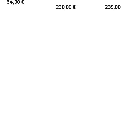
Dengimo technologija
PVD
34,00 €
230,00 €
235,00 €
Jungčių atstumas
150
mm
Garantija
5 lat