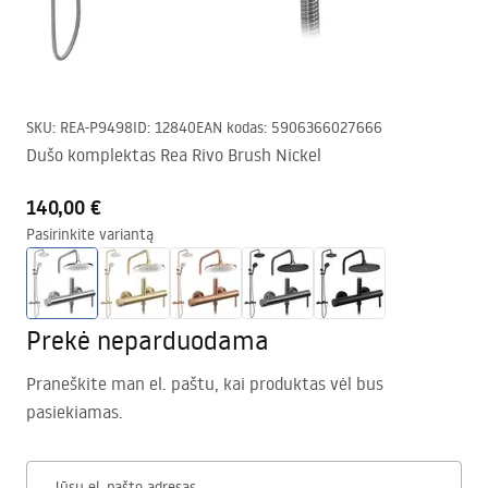
SKU
:
REA-P9498
ID
:
12840
EAN kodas
:
5906366027666
Dušo komplektas Rea Rivo Brush Nickel
140,00 €
Pasirinkite variantą
Prekė neparduodama
Praneškite man el. paštu, kai produktas vėl bus
pasiekiamas.
Jūsų el. pašto adresas