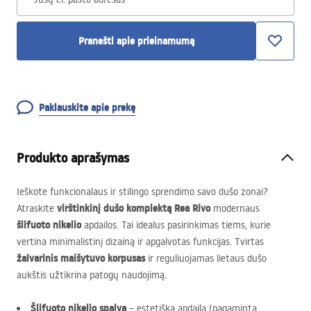
Pranešti apie prieinamumą
Paklauskite apie prekę
Produkto aprašymas
Ieškote funkcionalaus ir stilingo sprendimo savo dušo zonai?
virštinkinį dušo komplektą Rea Rivo
Atraskite
modernaus
šlifuoto nikelio
apdailos. Tai idealus pasirinkimas tiems, kurie
vertina minimalistinį dizainą ir apgalvotas funkcijas. Tvirtas
žalvarinis maišytuvo korpusas
ir reguliuojamas lietaus dušo
aukštis užtikrina patogų naudojimą.
Šlifuoto nikelio spalva
– estetiška apdaila (pagaminta