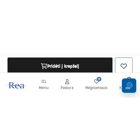
Pridėti į krepšelį
0
0
Meniu
Paskyra
Mėgstamiausi
Krepšelis
Naujienlaiškis
Sekite naujienas ir akcijas!