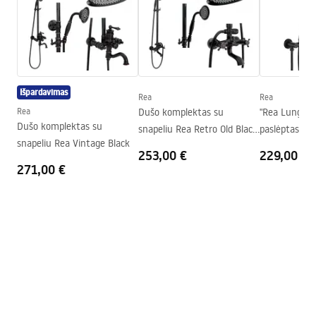
Atidarymo būdas
Pakreipiamas
PARAWANY.pdf
Seria
Primo
Surinkimas
Ant irkluojančio baseino arba
Montavimo instrukcija
ant grindų
Kabina Primo Swing.pdf
Aukštis (mm)
1900
mm
Išpardavimas
Rea
Rea
Kabinos kryptis
Kairė arba dešinė
Rea
Dušo komplektas su
"Rea Lungo" 
Techninis brėžinys
Dušo komplektas su
snapeliu Rea Retro Old Black
paslėptas duš
Garantija
24 mėnesių
PRIMO SWING DOOR WITH SIDE PANEL.pdf
snapeliu Rea Vintage Black
juodas
DĖŽUTĖ
253,00 €
229,00 €
„Easy Clean“ danga
Nie
271,00 €