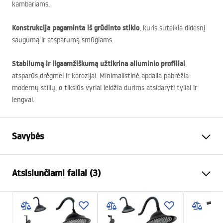
kambariams.
Konstrukcija pagaminta iš grūdinto stiklo
, kuris suteikia didesnį
saugumą ir atsparumą smūgiams.
Stabilumą ir ilgaamžiškumą užtikrina aliuminio profiliai
,
atsparūs drėgmei ir korozijai. Minimalistinė apdaila pabrėžia
modernų stilių, o tikslūs vyriai leidžia durims atsidaryti tyliai ir
lengvai.
Savybės
Dydis (durys x siena)
80x100
Atsisiunčiami failai (3)
Spalva
Chrome
Kabinos tipas
Kampas
Warunki bezpieczeństwa
Stiklo spalva
Transparent 4mm
WARUNKI BEZPIECZENSTWA KABINY DRZWI