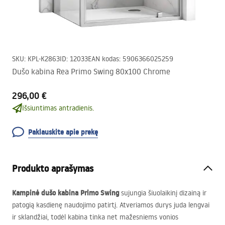
SKU
:
KPL-K2863
ID
:
12033
EAN kodas
:
5906366025259
Dušo kabina Rea Primo Swing 80x100 Chrome
296,00 €
Išsiuntimas antradienis.
Paklauskite apie prekę
Produkto aprašymas
Kampinė dušo kabina Primo Swing
sujungia šiuolaikinį dizainą ir
patogią kasdienę naudojimo patirtį. Atveriamos durys juda lengvai
ir sklandžiai, todėl kabina tinka net mažesniems vonios