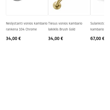
Garantijos sąlygos
Maks. aukštis
1310
mm
Warranty_Terms_and_Conditions_Faucets_-_5.pdf
Vonios snapelis
Ne
Slėgio reguliavimas
Taip
Neslystanti vonios kambario
Tiesus vonios kambario
Sulankstomas
Surinkimo instrukcija
rankena 104 Chrome
laikiklis Brush Gold
kambario laik
Anti-Calc sistema
Taip
shower_set.pdf
Dengimo technologija
PVD
34,00 €
34,00 €
67,00 €
Jungčių atstumas
150
mm
Garantija
24 mėnesių