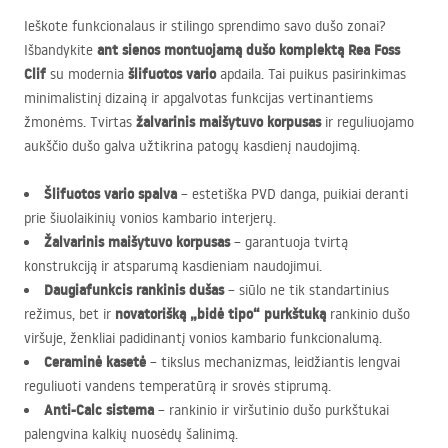
Ieškote funkcionalaus ir stilingo sprendimo savo dušo zonai?
ant sienos montuojamą dušo komplektą Rea Foss
Išbandykite
Clif
šlifuotos vario
su modernia
apdaila. Tai puikus pasirinkimas
minimalistinį dizainą ir apgalvotas funkcijas vertinantiems
žalvarinis maišytuvo korpusas
žmonėms. Tvirtas
ir reguliuojamo
aukščio dušo galva užtikrina patogų kasdienį naudojimą.
Šlifuotos vario spalva
– estetiška
PVD
danga, puikiai deranti
prie šiuolaikinių vonios kambario interjerų.
Žalvarinis maišytuvo korpusas
– garantuoja tvirtą
konstrukciją ir atsparumą kasdieniam naudojimui.
Daugiafunkcis rankinis dušas
– siūlo ne tik standartinius
novatorišką „bidė tipo“ purkštuką
režimus, bet ir
rankinio dušo
viršuje, ženkliai padidinantį vonios kambario funkcionalumą.
Ceraminė kasetė
– tikslus mechanizmas, leidžiantis lengvai
reguliuoti vandens temperatūrą ir srovės stiprumą.
Anti-Calc sistema
– rankinio ir viršutinio dušo purkštukai
palengvina kalkių nuosėdų šalinimą.