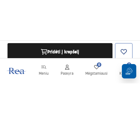
Pridėti į krepšelį
0
0
Meniu
Paskyra
Mėgstamiausi
Krepšelis
Naujienlaiškis
Sekite naujienas ir akcijas!