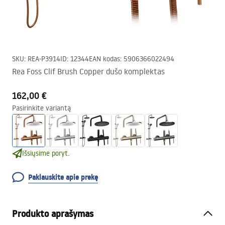
SKU
:
REA-P3914
ID
:
12344
EAN kodas
:
5906366022494
Rea Foss Clif Brush Copper dušo komplektas
162,00 €
Pasirinkite variantą
Išsiųsime poryt.
Paklauskite apie prekę
Produkto aprašymas