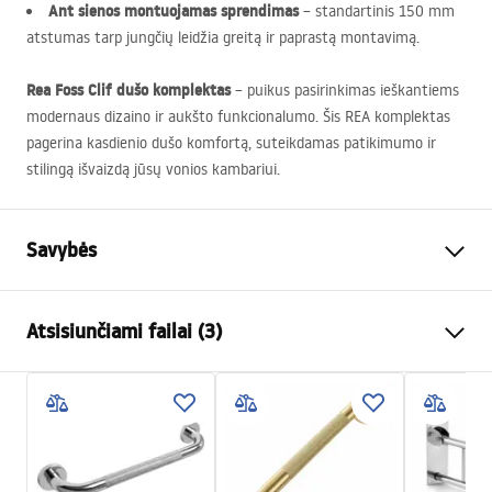
Ant sienos montuojamas sprendimas
– standartinis 150 mm
atstumas tarp jungčių leidžia greitą ir paprastą montavimą.
Rea Foss Clif dušo komplektas
– puikus pasirinkimas ieškantiems
modernaus dizaino ir aukšto funkcionalumo. Šis
REA
komplektas
pagerina kasdienio dušo komfortą, suteikdamas patikimumo ir
stilingą išvaizdą jūsų vonios kambariui.
Savybės
Spalva
Šlifuotas varis
Atsisiunčiami failai (3)
Medžiaga
Žalvaris, ABS
Baterijos Tipas
Vienos rankenos
Saugos informacija
Montavimo būdas
Paviršinis montavimas
Safety_Information_Shower_set.pdf
Aukščio reguliavimas
Taip
Min. aukštis
930
mm