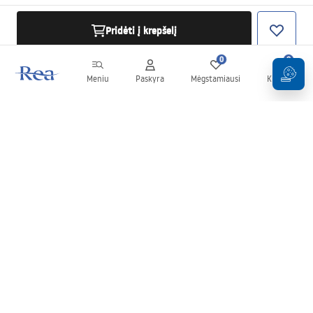
Pridėti į krepšelį
0
0
Meniu
Paskyra
Mėgstamiausi
Krepšelis
Naujienlaiškis
Sekite naujienas ir akcijas!
Prenumeruok
Įvesdami ir patvirtindami savo duomenis sutinkate gauti
naujienlaiškį pagal
Taisyklių
nuostatas.