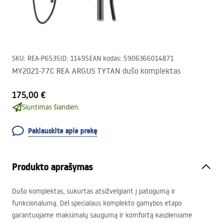
SKU
:
REA-P6535
ID
:
11495
EAN kodas
:
5906366014871
MY2021-77C REA ARGUS TYTAN dušo komplektas
175,00 €
Siuntimas šiandien.
Paklauskite apie prekę
Produkto aprašymas
Dušo komplektas, sukurtas atsižvelgiant į patogumą ir
funkcionalumą. Dėl specialaus komplekto gamybos etapo
garantuojame maksimalų saugumą ir komfortą kasdieniame