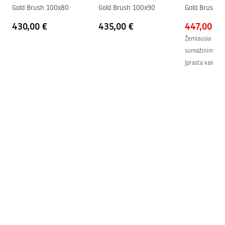
shower_set.pdf
Gold Brush 100x80
Gold Brush 100x90
Gold Brush 1
Jungčių atstumas
150
mm
430,00 €
435,00 €
447,00 €
Garantija
24 mėnesių
Žemiausia kaina
sumažinimo:
4
Įprasta kaina
:
4