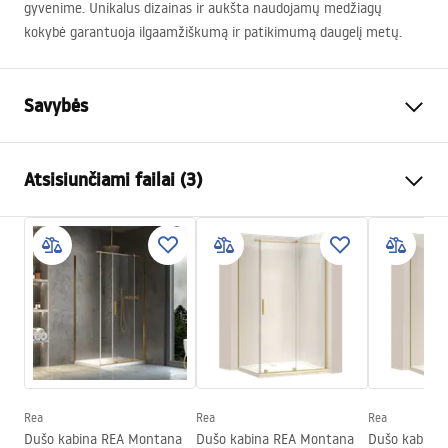
gyvenime. Unikalus dizainas ir aukšta naudojamų medžiagų
kokybė garantuoja ilgaamžiškumą ir patikimumą daugelį metų.
Savybės
Spalva
Titano
Atsisiunčiami failai (3)
Medžiaga
ABS
Baterijos Tipas
Vienos rankenos
Saugos informacija
Montavimo būdas
Paviršinis montavimas
Safety_Information_Shower_set.pdf
Aukščio reguliavimas
Taip
Maks. aukštis
1440
mm
Garantijos sąlygos
Vonios snapelis
Taip, pasukama
Warranty_Terms_and_Conditions_Faucets_-_5.pdf
Slėgio reguliavimas
Taip
Anti-Calc sistema
Taip
Rea
Rea
Rea
Surinkimo instrukcija
Dušo kabina REA Montana
Dušo kabina REA Montana
Dušo kabina
Dengimo technologija
PVD